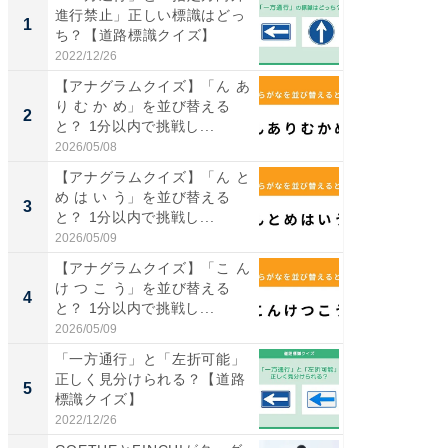
進行禁止」正しい標識はどっ
ーメン
1
1
ち？【道路標識クイズ】
再現した
道...
2022/12/26
2026/08/0
【アナグラムクイズ】「ん あ
【三重
り む か め」を並び替える
の直営
2
2
と？ 1分以内で挑戦し...
ダ大判焼
伊...
2026/05/08
2026/08/0
【アナグラムクイズ】「ん と
【千葉県
め は い う」を並び替える
級マー
3
3
と？ 1分以内で挑戦し...
ノベし
ー...
2026/05/09
2026/08/0
【アナグラムクイズ】「こ ん
「100
け つ こ う」を並び替える
スタン
4
4
と？ 1分以内で挑戦し...
ュックが
2026/05/09
2026/08/0
「一方通行」と「左折可能」
立山連
正しく見分けられる？【道路
風呂に、
5
5
標識クイズ】
層水風
帰...
2022/12/26
2026/08/0