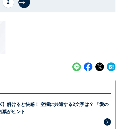
2
ズ】解けると快感！ 空欄に共通する2文字は？ 「愛の
言葉がヒント