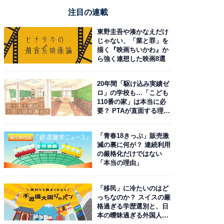
注目の連載
東野圭吾や湊かなえだけ
じゃない、「業と罪」を
描く『映画ちいかわ』か
ら強く連想した映画8選
20年間「駆け込み実績ゼ
ロ」の学校も…「こども
110番の家」は本当に必
要？ PTAが直面する理想
と現実
「青春18きっぷ」販売激
減の裏に何が？ 連続利用
の厳格化だけではない
「本当の理由」
「移民」に冷たいのはど
っちなのか？ スイスの厳
格過ぎる学歴選別と、日
本の曖昧過ぎる外国人政