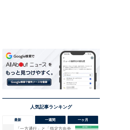
最新
一週間
一ヶ月
「一方通行」と「指定方向外
【兵庫