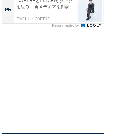
GOETHEとFINCHIがタッグ
GOETH
を組み、新メディアを創設
を組み
PR
PR
FINCHI on GOETHE
FINCHI o
Recommended by