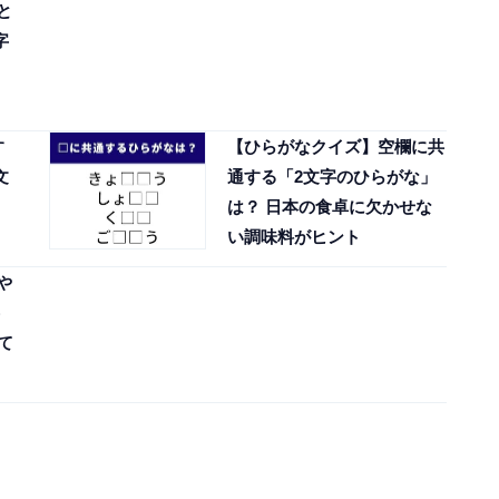
と
字
す
【ひらがなクイズ】空欄に共
文
通する「2文字のひらがな」
は？ 日本の食卓に欠かせな
い調味料がヒント
や
て