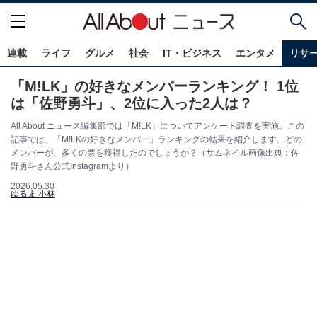
連載
ライフ
グルメ
社会
IT・ビジネス
エンタメ
リサ
「M!LK」の好きなメンバーランキング！ 1位
は「佐野勇斗」、2位に入った2人は？
All About ニュース編集部では「M!LK」についてアンケート調査を実施。この
記事では、「M!LKの好きなメンバー」ランキングの結果を紹介します。どの
メンバーが、多くの票を獲得したのでしょうか？（サムネイル画像出典：佐
野勇斗さん公式Instagramより）
2026.05.30
ゆるま 小林