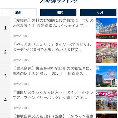
最新
一週間
一ヶ月
【愛知県】無料の動物園＆観光牧場に、市初の
天然温泉も！ 高速道路のハイウェイオア...
1
2026/08/07
「やっと巡り会えたよ」ダイソーの“ちいかわ
ポーチ”が220円で反響。ぬい活＆防災...
2
2026/08/06
【鹿児島県】桜島を望む駅ビルの大観覧車に、
無料の駅ナカ足湯も！ 駅ナカ・駅直結ス...
3
2026/08/08
「面白いのあったから購入〜」ダイソーのポッ
プアップランドリーバッグが話題。“さま...
4
2026/08/03
【和歌山県の人気日帰り温泉】「かつらぎ温泉