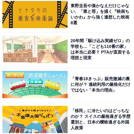
東野圭吾や湊かなえだけじゃな
い、「業と罪」を描く『映画ち
いかわ』から強く連想した映画
8選
20年間「駆け込み実績ゼロ」の
学校も…「こども110番の家」
は本当に必要？ PTAが直面する
理想と現実
「青春18きっぷ」販売激減の裏
に何が？ 連続利用の厳格化だけ
ではない「本当の理由」
「移民」に冷たいのはどっちな
のか？ スイスの厳格過ぎる学歴
選別と、日本の曖昧過ぎる外国
人政策