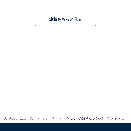
連載をもっと見る
All About ニュース
リサーチ
「M!LK」の好きなメンバーランキング！ 1位は「佐野勇斗」、2位に入った2人は？