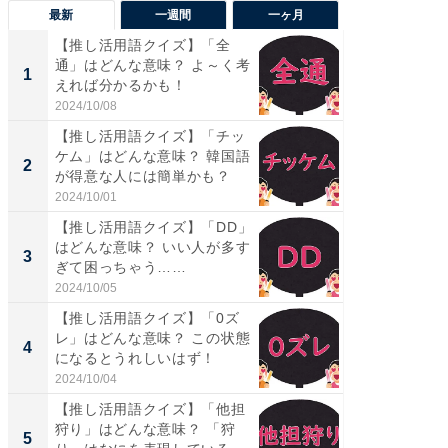
最新
一週間
一ヶ月
【推し活用語クイズ】「全
【兵庫
通」はどんな意味？ よ～く考
ーメン
1
1
えれば分かるかも！
再現した
道...
2024/10/08
2026/08/0
【推し活用語クイズ】「チッ
ステラ
ケム」はどんな意味？ 韓国語
詰め放題
2
2
が得意な人には簡単かも？
00円で「
2024/10/01
2026/08/0
【推し活用語クイズ】「DD」
「面白
はどんな意味？ いい人が多す
入〜」
3
3
ぎて困っちゃう……
プラン
題。“さま
2024/10/05
2026/08/0
【推し活用語クイズ】「0ズ
「これ
レ」はどんな意味？ この状態
ダイソ
4
4
になるとうれしいはず！
リーバ
わ...
2024/10/04
2026/08/0
【推し活用語クイズ】「他担
「100
狩り」はどんな意味？ 「狩
スタン
5
5