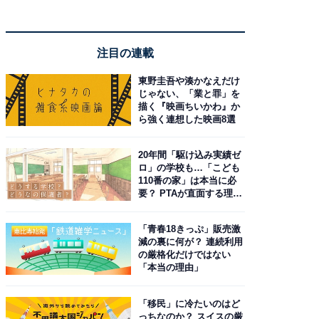
注目の連載
東野圭吾や湊かなえだけ
じゃない、「業と罪」を
描く『映画ちいかわ』か
ら強く連想した映画8選
20年間「駆け込み実績ゼ
ロ」の学校も…「こども
110番の家」は本当に必
要？ PTAが直面する理想
と現実
「青春18きっぷ」販売激
減の裏に何が？ 連続利用
の厳格化だけではない
「本当の理由」
「移民」に冷たいのはど
っちなのか？ スイスの厳