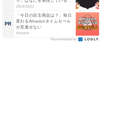
り」はなにを表現している
ュックが
か、...
2024/10/12
2026/08/0
「今日の目玉商品は？」毎日
森永乳
変わるAmazonタイムセール
「太り
PR
PR
が見逃せない
のカギ
Amazon
森永乳業
Recommended by