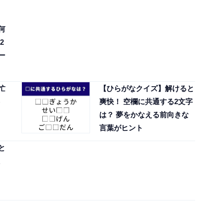
何
2
ー
忙
【ひらがなクイズ】解けると
爽快！ 空欄に共通する2文字
は？ 夢をかなえる前向きな
言葉がヒント
と