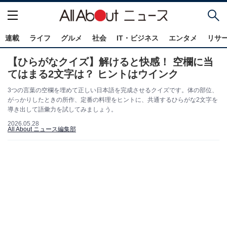
連載
ライフ
グルメ
社会
IT・ビジネス
エンタメ
リサ
【ひらがなクイズ】解けると快感！ 空欄に当
てはまる2文字は？ ヒントはウインク
3つの言葉の空欄を埋めて正しい日本語を完成させるクイズです。体の部位、
がっかりしたときの所作、定番の料理をヒントに、共通するひらがな2文字を
導き出して語彙力を試してみましょう。
2026.05.28
All About ニュース編集部