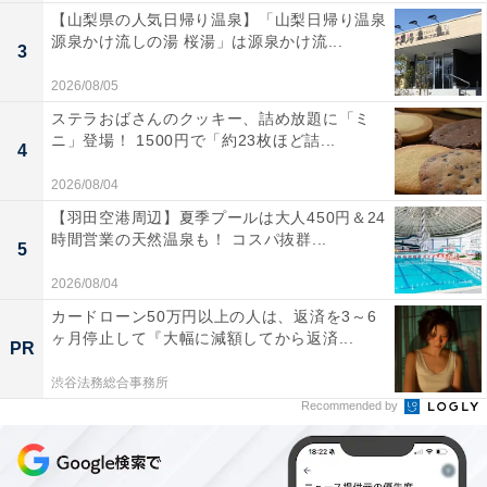
【山梨県の人気日帰り温泉】「山梨日帰り温泉
源泉かけ流しの湯 桜湯」は源泉かけ流...
3
2026/08/05
ステラおばさんのクッキー、詰め放題に「ミ
ニ」登場！ 1500円で「約23枚ほど詰...
4
2026/08/04
【羽田空港周辺】夏季プールは大人450円＆24
時間営業の天然温泉も！ コスパ抜群...
5
2026/08/04
カードローン50万円以上の人は、返済を3～6
ヶ月停止して『大幅に減額してから返済...
PR
渋谷法務総合事務所
Recommended by