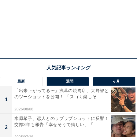
最新
一週間
一ヶ月
「出来上がってる〜」浅草の焼肉店、大野智と
のツーショットを公開！ 「スゴく楽しそ...
1
2026/08/08
水原希子、恋人とのラブラブショットに反響！
交際3年も報告「幸せそうで嬉しい」「...
2