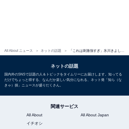
All About ニュース
ネットの話題
「これは刺激強すぎ」氷川きよし、美肌際立つすっぴんショットに反響「衝撃すぎて」「女優かと思った」
ネットの話題
国内外のSNSで話題の人＆トピックをタイムリーにお届けします。知ってる
だけでちょっと得する、なんだか楽しい気分になれる、ネット発「知ら（な
きゃ）損」ニュースが盛りだくさん。
関連サービス
All About
All About Japan
イチオシ