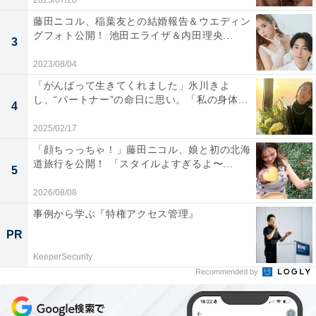
2025/07/28
藤田ニコル、稲葉友との結婚報告＆ウエディン
グフォト公開！ 池田エライザ＆内田理央...
3
2023/08/04
「がんばって生きてくれました」氷川きよ
し、“パートナー”の命日に思い。「私の身体...
4
2025/02/17
「顔ちっっちゃ！」藤田ニコル、娘と初の北海
道旅行を公開！ 「スタイルよすぎるよ〜...
5
2026/08/08
事例から学ぶ『特権アクセス管理』
PR
KeeperSecurity
Recommended by