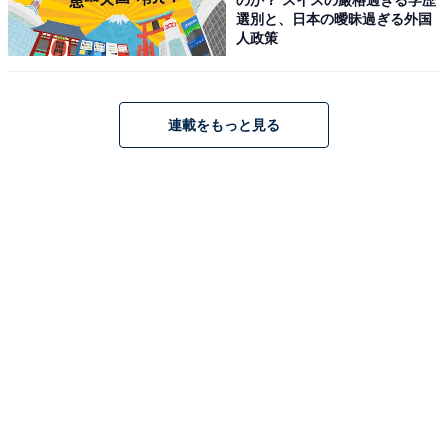
選別と、日本の曖昧過ぎる外国
人政策
【今日チェックしたい】パナソニックの人気商品5
選
連載をもっと見る
パナソニック「EZ75A9LJ2G-R」
パナソニック(Panasonic) 充電マルチインパクトドライバ
ー18V 5.0Ah電池パック×2個/充電器/ケース付 デュアル
(14.4V/18V対応) ドリルドライバー IP56 EZ75A9LJ2G-R
レッド
Amazonで見る