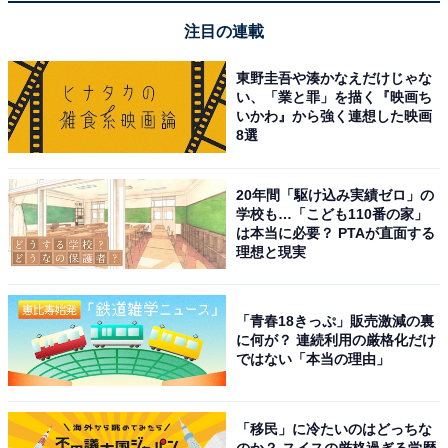
えそうです。
注目の連載
あわせて読みたい
東野圭吾や湊かなえだけじゃな
い、「業と罪」を描く『映画ち
【Amazonお買い得情報】ハイコーキ「USB
いかわ』から強く連想した映画
対応充電器」が特別価格で登場中【5月25
8選
日】
20年間「駆け込み実績ゼロ」の
学校も…「こども110番の家」
は本当に必要？ PTAが直面する
理想と現実
「青春18きっぷ」販売激減の裏
に何が？ 連続利用の厳格化だけ
ではない「本当の理由」
「移民」に冷たいのはどっちな
のか？ スイスの厳格過ぎる学歴