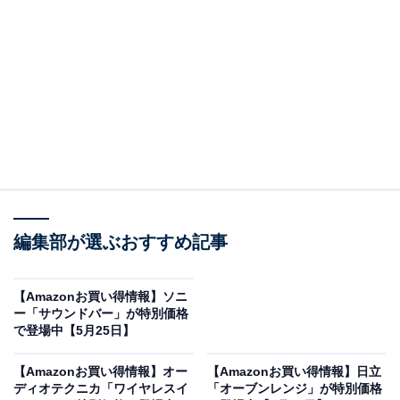
※以下のセール情報は5月27日20時現在のものです。値
段の変更、売り切れの場合もあります。
この記事の執筆者：
All About ニュース お買
いもの部
編集部が選ぶおすすめ記事
Amazonのセール商品から売れ筋ランキングまで、毎日のお買いも
のがもっと楽しく、もっとお得になる情報をお届け。編集部員によ
【Amazonお買い得情報】ソニ
る独自レビューなど、ここでしか手に入らない情報も満載です。
...続きを読む
ー「サウンドバー」が特別価格
で登場中【5月25日】
※本記事で紹介している商品の購入やサービスの利用により、売上の一部が
オールアバウトに還元されることがあります。
【Amazonお買い得情報】オー
【Amazonお買い得情報】日立
ディオテクニカ「ワイヤレスイ
「オーブンレンジ」が特別価格
パナソニックの「インパクトドライバー」が限定