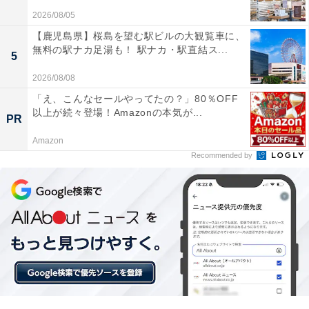
は以下のような口コミが寄せられています。
2026/08/05
【鹿児島県】桜島を望む駅ビルの大観覧車に、
無料の駅ナカ足湯も！ 駅ナカ・駅直結ス...
スマートBLの制御が優秀でネジ締めスピードが非常
5
に早く作業が捗ります
2026/08/08
「え、こんなセールやってたの？」80％OFF
以上が続々登場！Amazonの本気が...
PR
手持ちの14.4Vと18Vのバッテリーを両方使い回せ
Amazon
るので本当に助かります
Recommended by
タフな防塵耐水仕様なので雨が降る屋外のハードな
現場でも安心して使えます
現場での作業効率を圧倒的に高めたい人や、手持ちのバ
ッテリーを有効活用したい人には、おすすめの商品とい