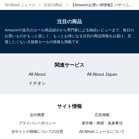
All About ニュース
注目の商品
【Amazonお買い得情報】パナソニック「インパクトドライバー」が特別価格で登場中【5月27日】
注目の商品
パナソニック「EZ7521LA2S-H」
Amazonや楽天のセール商品紹介から専門家による独自レビューまで、毎日の
お買いものがもっと楽しく、もっとお得になる注目の商品情報をお届け。見
逃したくない大規模セールの情報も満載です。
関連サービス
All About
All About Japan
イチオシ
パナソニック(Panasonic) 充電スティックインパクトドラ
イバー 7.2V (1.5Ah電池パック×2個/充電器/ケース付)トル
ク25N・m ワイド・スポットLED搭載 EZ7521LA2S-H グ
レー
サイト情報
Amazonで見る
会社概要
広告掲載
プライバシーポリシー
著作権・商標・免責事項
当サイトの情報についての注意
All About ニュースについて
パナソニック「EZ75A9X-B」