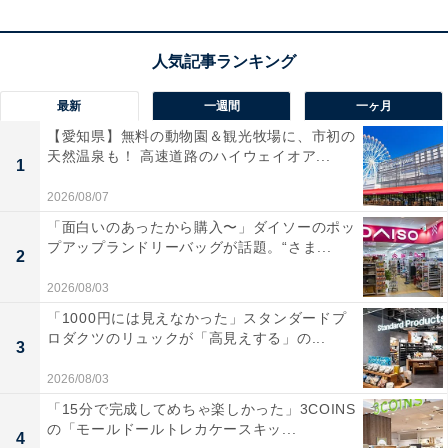
パナソニックのインパクトドライバー「EZ76A1X-B」は
現在23％オフの特別価格・税込2万1543円で販売中で
す。
最新
一週間
一ヶ月
この商品のおすすめポイントは？
【愛知県】無料の動物園＆観光牧場に、市初の
14.4Vと18Vのどちらの電池も使えるデュアル回路
を搭載
天然温泉も！ 高速道路のハイウェイオア...
1
したインパクトドライバーです。進化した「スマート
2026/08/07
BL」により、負荷に応じた最適なトルクに自動調整さ
「面白いのあったから購入〜」ダイソーのポッ
れ、
ネジ締めの作業スピードが劇的にアップ
します！
プアップランドリーバッグが話題。“さま...
2
2026/08/03
タフな
IP56の防塵・耐水設計
なので、粉塵の多い場所や
「1000円には見えなかった」スタンダードプ
突然の雨でもタフに使えるのが本当に心強いですね。
ロダクツのリュックが「高見えする」の...
3
パナソニックのインパクトドライバー「EZ76A1X-
2026/08/03
B」の口コミは？
「15分で完成してめちゃ楽しかった」3COINS
の「モールドールトレカケースキッ...
パナソニックのインパクトドライバー「EZ76A1X-B」に
4