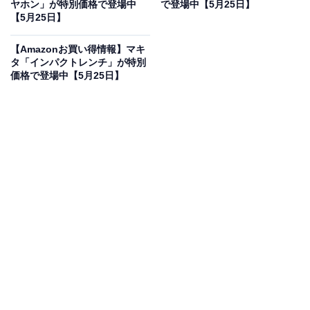
ヤホン」が特別価格で登場中
で登場中【5月25日】
【5月25日】
価格に！ 23％オフで登場
【Amazonお買い得情報】マキ
タ「インパクトレンチ」が特別
価格で登場中【5月25日】
パナソニック(Panasonic) 充電インパクトドライバー 本
体のみ(電池パック・充電器・ケース別売) デュアル
(14.4V/18V) スマートBL 170N・m(18V使用時) IP56
EZ76A1X-B ブラック
Amazonで見る