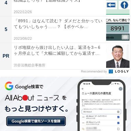
標識はどっち？【道路標識クイズ】
4
2022/12/26
「8991」はなんて読む？ ダメだと分かってい
てもついしちゃう……？ 【ポケベル...
5
2023/06/22
リボ地獄から抜け出したい人は、返済を3～6
ヶ月停止して『大幅に減額してから返済す...
PR
渋谷法務総合事務所
Recommended by