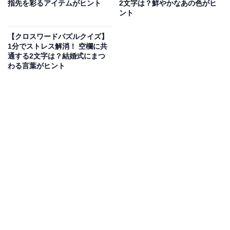
指先を彩るアイテムがヒント
2文字は？鮮やかなあの色がヒ
ント
【クロスワードパズルクイズ】
1分でストレス解消！ 空欄に共
通する2文字は？結婚式にまつ
わる言葉がヒント
こちらもおすすめ
【クロスワードクイズ】解けると快感！ □に入
るひらがなは？ 算数がヒント