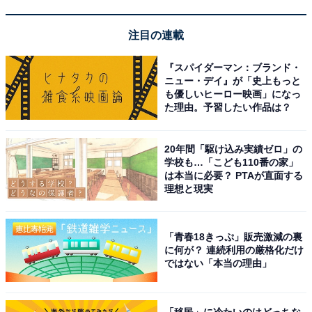
注目の連載
『スパイダーマン：ブランド・
ニュー・デイ』が「史上もっと
も優しいヒーロー映画」になっ
た理由。予習したい作品は？
20年間「駆け込み実績ゼロ」の
学校も…「こども110番の家」
は本当に必要？ PTAが直面する
理想と現実
「青春18きっぷ」販売激減の裏
に何が？ 連続利用の厳格化だけ
ではない「本当の理由」
「移民」に冷たいのはどっちな