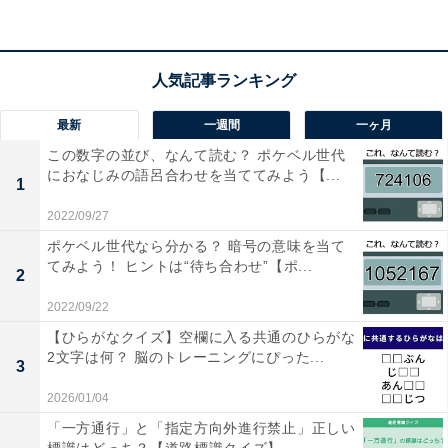
1
2
最新
一週間
一ヶ月
この数字の並び、なんて読む？ ポケベル世代
におなじみの語呂合わせを当ててみよう【...
1
2022/09/27
ポケベル世代なら分かる？ 暗号の意味を当て
てみよう！ ヒントは“待ち合わせ”【ポ...
2
2022/09/22
【ひらがなクイズ】空欄に入る共通のひらがな
2文字は何？ 脳のトレーニングにぴった...
3
2026/01/04
「一方通行」と「指定方向外進行禁止」正しい