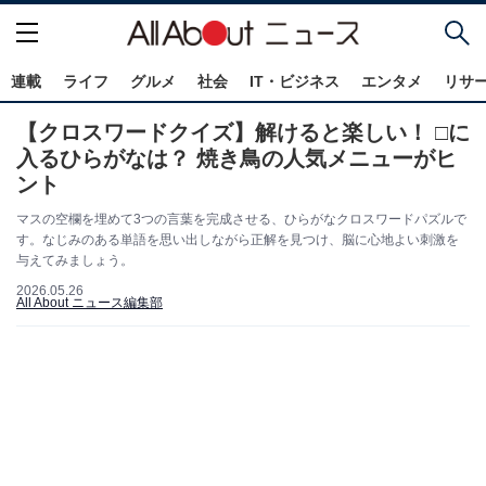
連載
ライフ
グルメ
社会
IT・ビジネス
エンタメ
リサ
【クロスワードクイズ】解けると楽しい！ □に
入るひらがなは？ 焼き鳥の人気メニューがヒ
ント
マスの空欄を埋めて3つの言葉を完成させる、ひらがなクロスワードパズルで
す。なじみのある単語を思い出しながら正解を見つけ、脳に心地よい刺激を
与えてみましょう。
2026.05.26
All About ニュース編集部