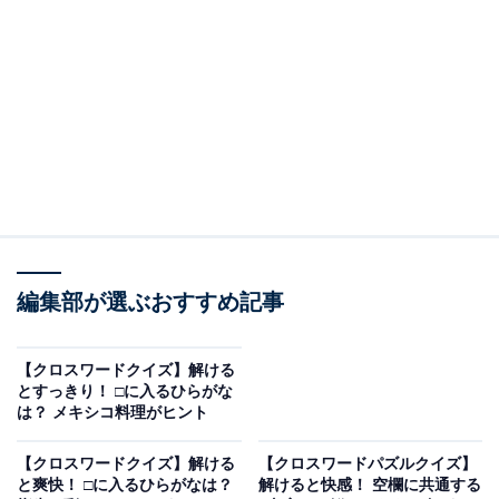
□に入るひらがなは？
マスの交差する部分に注目して、2つの□に入るひらがな
を考えてみてください。文字のつながりは以下の通りで
す。
・横の並び：わ ＋ □ ＋ さ ＋ □
・縦の並び（左）：み ＋ □ ＋ た
・縦の並び（右）：ね ＋ □ ＋ ま
編集部が選ぶおすすめ記事
【クロスワードクイズ】解ける
次ページ
正解を見る
とすっきり！ □に入るひらがな
は？ メキシコ料理がヒント
【クロスワードクイズ】解ける
【クロスワードパズルクイズ】
と爽快！ □に入るひらがなは？
解けると快感！ 空欄に共通する