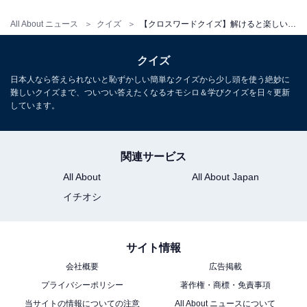
All About ニュース
クイズ
【クロスワードクイズ】解けると楽しい！ □に入るひらがなは？ 焼き鳥の人気メニューがヒント
クイズ
日本人なら答えられないと恥ずかしい簡単なクイズから少し頭を使う絶妙に
難しいクイズまで、ついつい答えたくなるオモシロ＆学びクイズを日々更新
しています。
関連サービス
All About
All About Japan
イチオシ
サイト情報
会社概要
広告掲載
プライバシーポリシー
著作権・商標・免責事項
当サイトの情報についての注意
All About ニュースについて