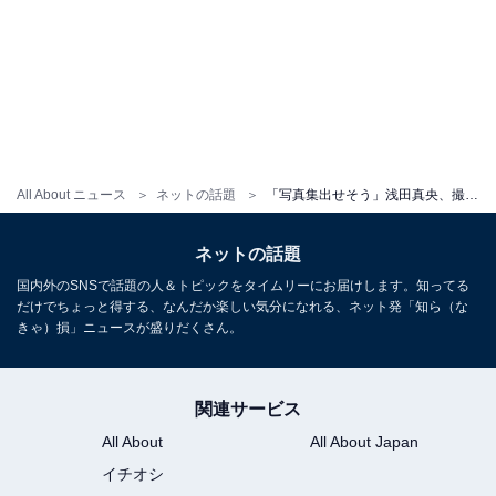
All About ニュース
ネットの話題
「写真集出せそう」浅田真央、撮影オフショット公開！ 「本当に上品」「溜息が出る程素敵」と絶賛の声
ネットの話題
国内外のSNSで話題の人＆トピックをタイムリーにお届けします。知ってる
だけでちょっと得する、なんだか楽しい気分になれる、ネット発「知ら（な
きゃ）損」ニュースが盛りだくさん。
関連サービス
All About
All About Japan
イチオシ