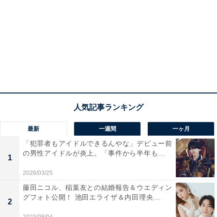
最新
一週間
一ヶ月
「犯罪者もアイドルできるんやな」デビュー前
の男性アイドルが炎上。「事件から半年も...
1
2026/03/25
藤田ニコル、稲葉友との結婚報告＆ウエディン
グフォト公開！ 池田エライザ＆内田理央...
2