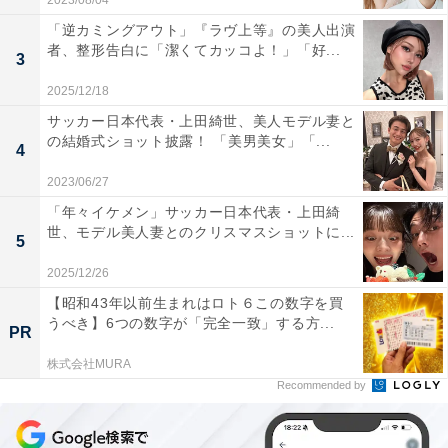
2023/08/04
「逆カミングアウト」『ラヴ上等』の美人出演
者、整形告白に「潔くてカッコよ！」「好...
3
2025/12/18
サッカー日本代表・上田綺世、美人モデル妻と
の結婚式ショット披露！ 「美男美女」「...
4
2023/06/27
「年々イケメン」サッカー日本代表・上田綺
世、モデル美人妻とのクリスマスショットに...
5
2025/12/26
【昭和43年以前生まれはロト６この数字を買
うべき】6つの数字が「完全一致」する方...
PR
株式会社MURA
Recommended by