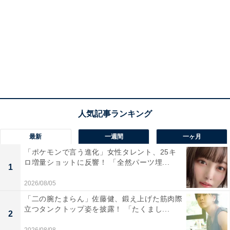
最新
一週間
一ヶ月
「ポケモンで言う進化」女性タレント、25キ
ロ増量ショットに反響！ 「全然パーツ埋...
1
2026/08/05
「二の腕たまらん」佐藤健、鍛え上げた筋肉際
立つタンクトップ姿を披露！ 「たくまし...
2