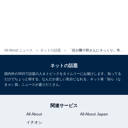
All About ニュース
ネットの話題
「目が團十郎さんにそっくり」市川團十郎、息子と化粧姿を披露！ 「キリッとしててかっこいい」
ネットの話題
国内外のSNSで話題の人＆トピックをタイムリーにお届けします。知ってる
だけでちょっと得する、なんだか楽しい気分になれる、ネット発「知ら（な
きゃ）損」ニュースが盛りだくさん。
関連サービス
All About
All About Japan
イチオシ