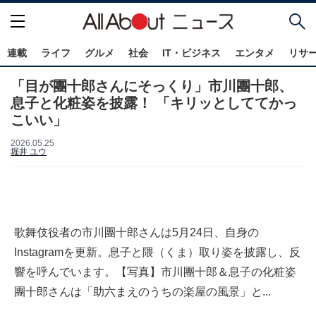
連載
ライフ
グルメ
社会
IT・ビジネス
エンタメ
リサ
「目が團十郎さんにそっくり」市川團十郎、
息子と化粧姿を披露！ 「キリッとしててかっ
こいい」
2026.05.25
堀井 ユウ
歌舞伎役者の市川團十郎さんは5月24日、自身の
Instagramを更新。息子と隈（くま）取り姿を披露し、反
響を呼んでいます。【写真】市川團十郎＆息子の化粧姿
團十郎さんは「助六まえのうちの楽屋の風景」と...