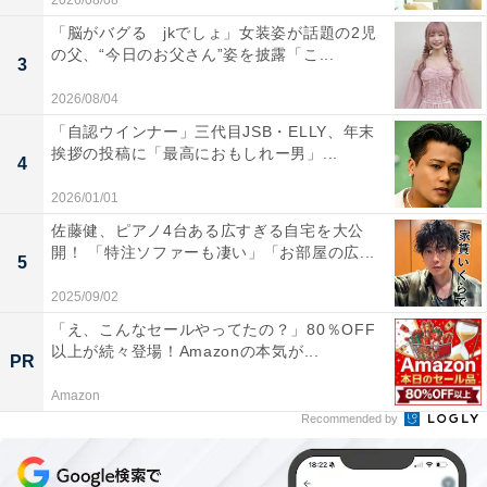
2026/08/08
「脳がバグる jkでしょ」女装姿が話題の2児
の父、“今日のお父さん”姿を披露「こ...
3
2026/08/04
「自認ウインナー」三代目JSB・ELLY、年末
挨拶の投稿に「最高におもしれー男」...
4
2026/01/01
佐藤健、ピアノ4台ある広すぎる自宅を大公
開！ 「特注ソファーも凄い」「お部屋の広...
5
2025/09/02
「え、こんなセールやってたの？」80％OFF
以上が続々登場！Amazonの本気が...
PR
Amazon
Recommended by