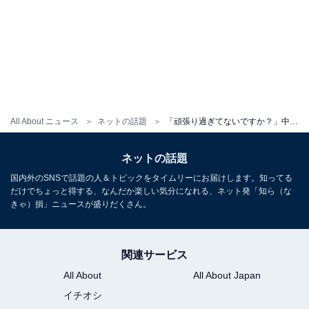
All About ニュース
ネットの話題
「頑張り過ぎてないですか？」中川翔子、双子の大量の離乳食を手作り「もうこんなに食べれるんですね」
ネットの話題
国内外のSNSで話題の人＆トピックをタイムリーにお届けします。知ってる
だけでちょっと得する、なんだか楽しい気分になれる、ネット発「知ら（な
きゃ）損」ニュースが盛りだくさん。
関連サービス
All About
All About Japan
イチオシ