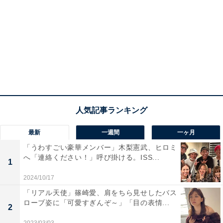
最新
一週間
一ヶ月
「うわすごい豪華メンバー」木梨憲武、ヒロミ
へ「連絡ください！」呼び掛ける。ISS...
1
2024/10/17
「リアル天使」篠崎愛、肩をちら見せしたバス
ローブ姿に「可愛すぎんぞ～」「目の表情...
2