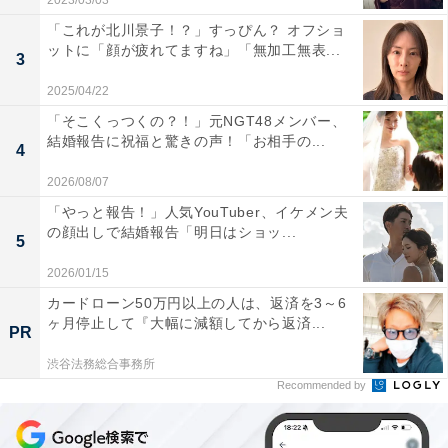
2023/03/03
「これが北川景子！？」すっぴん？ オフショ
ットに「顔が疲れてますね」「無加工無表...
3
2025/04/22
「そこくっつくの？！」元NGT48メンバー、
結婚報告に祝福と驚きの声！「お相手の...
4
2026/08/07
「やっと報告！」人気YouTuber、イケメン夫
の顔出しで結婚報告「明日はショッ...
5
2026/01/15
カードローン50万円以上の人は、返済を3～6
ヶ月停止して『大幅に減額してから返済...
PR
渋谷法務総合事務所
Recommended by