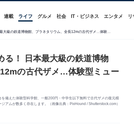
連載
ライフ
グルメ
社会
IT・ビジネス
エンタメ
リ
【埼玉県】200円から楽しめる！ 日本最大級の鉄道博物館、プラネタリウム、全長12mの古代ザメ…体験型ミュージアム3選
める！ 日本最大級の鉄道博物
12mの古代ザメ…体験型ミュー
を備えた体験型科学館、一般200円・中学生以下無料で古代ザメの復元模
く存在します。（画像出典：PixHound / Shutterstock.com）