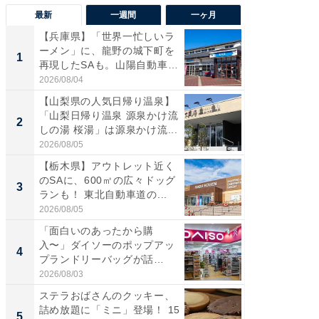
最新
一週間
一ヶ月
【兵庫県】「世界一忙しいラ
「気に
ーメン」に、龍野の城下町を
る〜」3
1
1
再現したSAも。山陽自動車
バー」
道...
好...
2026/08/04
2026/07/3
【山梨県の人気日帰り温泉】
【三重
「山梨日帰り温泉 源泉かけ流
「鈴鹿天
2
2
しの湯 桜湯」は源泉かけ流...
は100
2026/08/05
2026/08/0
【栃木県】アウトレット近く
「ミニオ
のSAに、600㎡の広々ドッグ
ッグ！ 
3
3
ランも！ 東北自動車道の...
ど、夏限
2026/08/05
2026/08/0
「面白いのあったから購
ステラ
入〜」ダイソーのポップアッ
詰め放題
4
4
プランドリーバッグが話
00円で「
題。“さま...
2026/08/03
2026/08/0
ステラおばさんのクッキー、
【埼玉
詰め放題に「ミニ」登場！ 15
「行田天
5
5