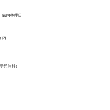
、館内整理日
ィ内
就学児無料）