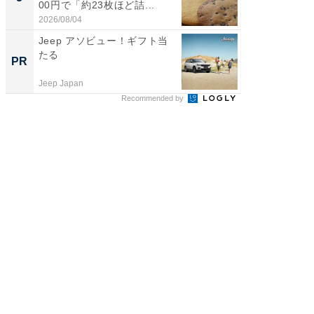
00円で「約23枚ほど詰...
は和の
が...
2026/08/04
2026/08/0
Jeep アソビュー！ギフト当
すべて
たる
るその
PR
PR
Jeep Japan
COCO VIL
Recommended by