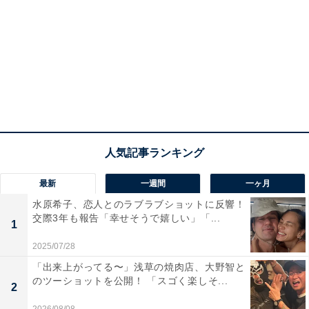
最新
一週間
一ヶ月
水原希子、恋人とのラブラブショットに反響！
交際3年も報告「幸せそうで嬉しい」「...
1
2025/07/28
「出来上がってる〜」浅草の焼肉店、大野智と
のツーショットを公開！ 「スゴく楽しそ...
2