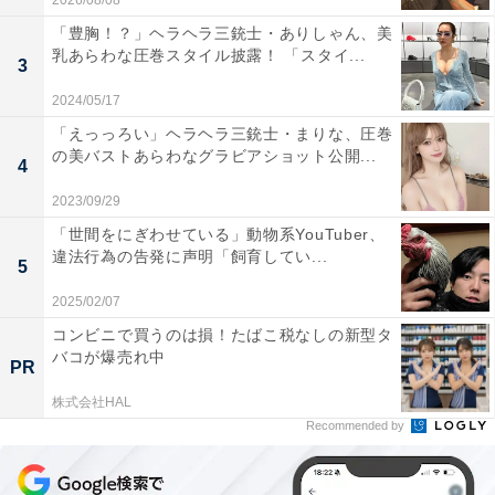
2026/08/08
「豊胸！？」ヘラヘラ三銃士・ありしゃん、美
乳あらわな圧巻スタイル披露！ 「スタイ...
3
2024/05/17
「えっっろい」ヘラヘラ三銃士・まりな、圧巻
の美バストあらわなグラビアショット公開...
4
2023/09/29
「世間をにぎわせている」動物系YouTuber、
違法行為の告発に声明「飼育してい...
5
2025/02/07
コンビニで買うのは損！たばこ税なしの新型タ
バコが爆売れ中
PR
株式会社HAL
Recommended by