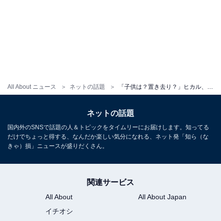
All About ニュース
ネットの話題
「子供は？置き去り？」ヒカル、彼女の圧巻スタイル際立つ旅行ショット公開「コラ画像にしか見えない」
ネットの話題
国内外のSNSで話題の人＆トピックをタイムリーにお届けします。知ってる
だけでちょっと得する、なんだか楽しい気分になれる、ネット発「知ら（な
きゃ）損」ニュースが盛りだくさん。
関連サービス
All About
All About Japan
イチオシ