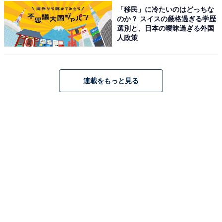
「移民」に冷たいのはどっちな
のか？ スイスの厳格過ぎる学歴
アクセス
選別と、日本の曖昧過ぎる外国
人政策
所在地：熊本県阿蘇市黒川1538番地3
アクセス：JR阿蘇駅より徒歩約1分 / 九州自動車道「熊
本IC」より国道57号線経由で車で約1時間 / 駐車場50台
連載をもっと見る
料金
※シャンプー・ボディソープは公式サイトをご確認くだ
さい。タオルはご持参ください。
平日：400円
土・日・祝：400円
営業時間
10:00〜22:00（最終受付 21:20）
家族湯：14:00〜22:00