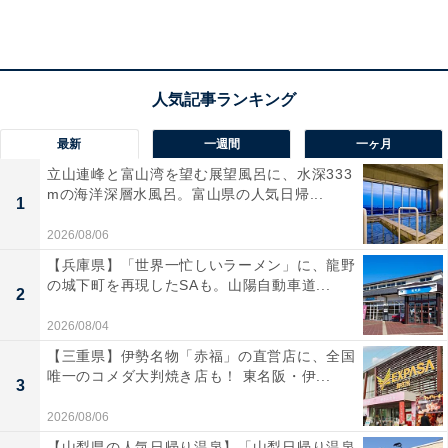
最新
一週間
一ヶ月
立山連峰と富山湾を望む展望風呂に、水深333
mの海洋深層水風呂。富山県の人気日帰...
1
2026/08/06
【兵庫県】「世界一忙しいラーメン」に、龍野
の城下町を再現したSAも。山陽自動車道...
2
2026/08/04
【三重県】伊勢名物「赤福」の直営店に、全国
「阿蘇 坊中温泉 夢の湯」の口コミは？
唯一のコメダ大判焼き店も！ 東名阪・伊...
3
「阿蘇 坊中温泉 夢の湯」には以下のような口コミが寄せ
2026/08/06
られています。
【山梨県の人気日帰り温泉】「山梨日帰り温泉