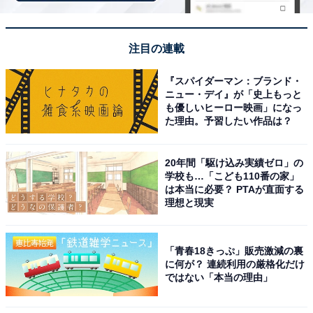
湯が肩こりに効いて、旅の疲れをしっかりほぐせま
した。
注目の連載
『スパイダーマン：ブランド・
ニュー・デイ』が「史上もっと
も優しいヒーロー映画」になっ
た理由。予習したい作品は？
20年間「駆け込み実績ゼロ」の
学校も…「こども110番の家」
は本当に必要？ PTAが直面する
理想と現実
「青春18きっぷ」販売激減の裏
に何が？ 連続利用の厳格化だけ
ではない「本当の理由」
アクセス・料金情報は？ 泊まれる？