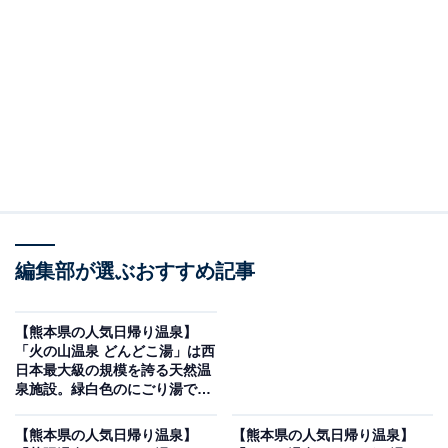
「阿蘇 坊中温泉 夢の湯」です。
※2026年5月時点で、Googleクチコミが500件以上、平
均評価が4.0超えの銭湯を紹介しています
＞口コミをチェックする
この記事の執筆者：
All About ニュース編集
部
編集部が選ぶおすすめ記事
「All About ニュース」は、ネットの話題から世の中の動きまで、暮
らしの中にあふれる「なぜ？」「どうして？」を分かりやすく伝え
るAll About発のニュースメディアです。お金や仕事、恋愛、ITに関
...続きを読む
【熊本県の人気日帰り温泉】
する疑問に対して専門家が分かりやすく回答するほか、エンタメ情
「火の山温泉 どんどこ湯」は西
報やSNSで話題のトピックスを紹介しています。
日本最大級の規模を誇る天然温
※本記事で紹介している商品の購入やサービスの利用により、売上の一部が
泉施設。緑白色のにごり湯でリ
オールアバウトに還元されることがあります。
ラックス
「阿蘇 坊中温泉 夢の湯」はJR阿蘇駅徒歩1分、サ
【熊本県の人気日帰り温泉】
【熊本県の人気日帰り温泉】