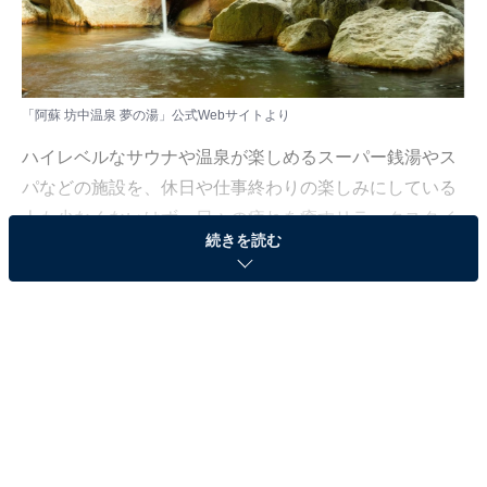
「阿蘇 坊中温泉 夢の湯」公式Webサイトより
ハイレベルなサウナや温泉が楽しめるスーパー銭湯やス
パなどの施設を、休日や仕事終わりの楽しみにしている
人も少なくないはず。日々の疲れを癒すリラックスタイ
続きを読む
ムは、何物にも代えがたい時間ですよね。しかし、近年
では高い人気をほこる施設も多く、どこに行けばよいか
迷ってしまう……そんな思いを抱えている人もいるので
はないでしょうか。
そんな人に向けて、All About ニュース編集部が厳選し
た、人気かつ評価の高いサウナやスーパー銭湯の施設を
紹介します。今回紹介するのは、熊本県で人気の施設