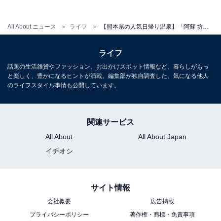
定休日：毎週火曜日（祝日の場合は翌日）
All About ニュース
ライフ
【熊本県の人気日帰り温泉】「阿蘇 坊中温泉 夢の湯」はJR阿蘇駅徒歩1分の施設。褐色の源泉かけ流しと露天風呂でリラックス
宿泊可否
ライフ
宿泊：不可（日帰り入浴専用施設）
話題の生活雑貨やファッション、お出かけスポット情報など、暮らしがもっ
と楽しく、豊かになるヒントが満載。編集部が独自調査した、気になる他人
のライフスタイル事情も公開しています。
関連サービス
All About
All About Japan
イチオシ
サイト情報
会社概要
広告掲載
プライバシーポリシー
著作権・商標・免責事項