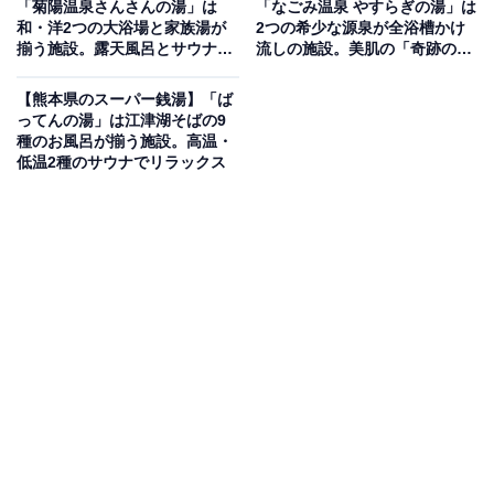
「菊陽温泉さんさんの湯」は
「なごみ温泉 やすらぎの湯」は
ウナ・露天風呂・家族湯が揃う日帰り温泉
和・洋2つの大浴場と家族湯が
2つの希少な源泉が全浴槽かけ
揃う施設。露天風呂とサウナで
流しの施設。美肌の「奇跡の
リラックス
湯」でリラックス
JR阿蘇駅から徒歩1分という好立地にある日帰り温泉施
【熊本県のスーパー銭湯】「ば
設。落ち着いた雰囲気の大浴場にはサウナ・水風呂を完
ってんの湯」は江津湖そばの9
備し、露天風呂には打たせ湯も備え夜はライトアップも
種のお風呂が揃う施設。高温・
低温2種のサウナでリラックス
楽しめます。家族湯は全14室を完備。足湯は無料で利用
でき、庭園を眺めながらくつろげる休憩室や館内Wi-Fiも
完備。源泉は毎日専門業者が清掃を行い、常に新鮮な温
泉水を各浴場に供給しオーバーフローさせています。
楽天トラベルで熊本県の施設を見る