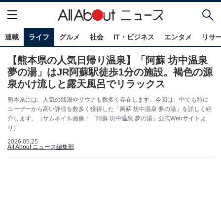
連載
ライフ
グルメ
社会
IT・ビジネス
エンタメ
リサ
【熊本県の人気日帰り温泉】「阿蘇 坊中温泉
夢の湯」はJR阿蘇駅徒歩1分の施設。褐色の源
泉かけ流しと露天風呂でリラックス
熊本県には、人気の銭湯やサウナも数多く存在します。今回は、中でも特に
ユーザーから高い評価を数多く獲得した「阿蘇 坊中温泉 夢の湯」を詳しく紹
介します。（サムネイル画像：「阿蘇 坊中温泉 夢の湯」公式Webサイトよ
り）
2026.05.25
All About ニュース編集部