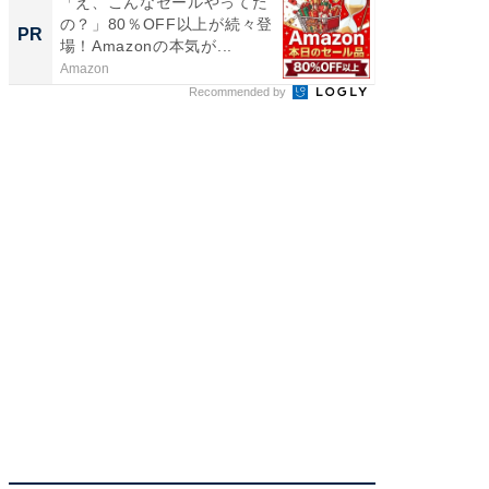
「え、こんなセールやってた
「え、
の？」80％OFF以上が続々登
の？」8
PR
PR
場！Amazonの本気が...
場！Ama
Amazon
Amazon
Recommended by