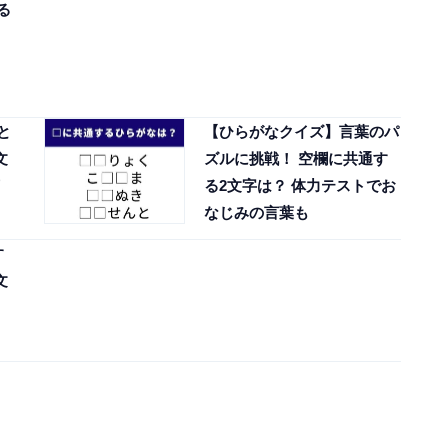
る
と
【ひらがなクイズ】言葉のパ
文
ズルに挑戦！ 空欄に共通す
る2文字は？ 体力テストでお
なじみの言葉も
す
文