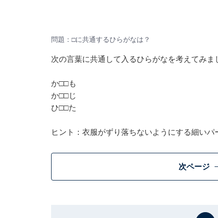
問題：□に共通するひらがなは？
次の言葉に共通して入るひらがなを考えてみま
か□□も
か□□じ
ひ□□た
ヒント：衣服がずり落ちないようにする細いパ
次ページ