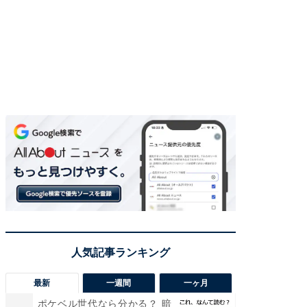
最新
一週間
一ヶ月
ポケベル世代なら分かる？ 暗
【兵庫