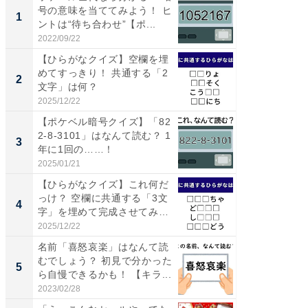
号の意味を当ててみよう！ ヒ
ーメン
1
1
ントは“待ち合わせ”【ポ...
再現した
道...
2022/09/22
2026/08/0
【ひらがなクイズ】空欄を埋
【三重
めてすっきり！ 共通する「2
の直営
2
2
文字」は何？
ダ大判焼
伊...
2025/12/22
2026/08/0
【ポケベル暗号クイズ】「82
【千葉県
2-8-3101」はなんて読む？ 1
級マー
3
3
年に1回の……！
ノベし
ー...
2025/01/21
2026/08/0
【ひらがなクイズ】これ何だ
ステラ
っけ？ 空欄に共通する「3文
詰め放題
4
4
字」を埋めて完成させてみ
00円で「
よ...
2025/12/22
2026/08/0
名前「喜怒哀楽」はなんて読
立山連
むでしょう？ 初見で分かった
風呂に、
5
5
ら自慢できるかも！ 【キラ...
層水風
帰...
2023/02/28
2026/08/0