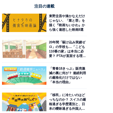
注目の連載
東野圭吾や湊かなえだけ
じゃない、「業と罪」を
描く『映画ちいかわ』か
ら強く連想した映画8選
20年間「駆け込み実績ゼ
ロ」の学校も…「こども
110番の家」は本当に必
要？ PTAが直面する理想
と現実
「青春18きっぷ」販売激
減の裏に何が？ 連続利用
の厳格化だけではない
「本当の理由」
「移民」に冷たいのはど
っちなのか？ スイスの厳
格過ぎる学歴選別と、日
本の曖昧過ぎる外国人政