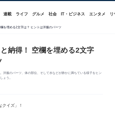
連載
ライフ
グルメ
社会
IT・ビジネス
エンタメ
リ
欄を埋める2文字は？ ヒントは洋服のパーツ
と納得！ 空欄を埋める2文字
ツ
す。洋服のパーツ、体の部位、そして水などが静かに満ちている様子をヒン
ましょう。
なクイズ」！