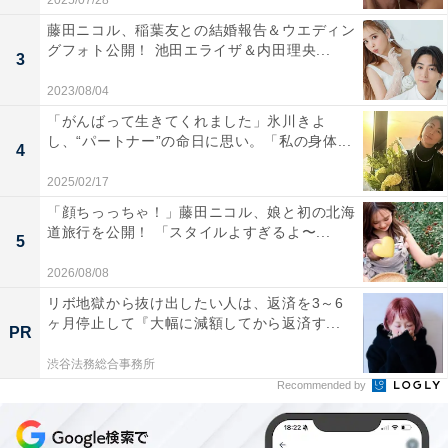
2025/07/28
藤田ニコル、稲葉友との結婚報告＆ウエディン
グフォト公開！ 池田エライザ＆内田理央...
3
2023/08/04
「がんばって生きてくれました」氷川きよ
し、“パートナー”の命日に思い。「私の身体...
4
2025/02/17
「顔ちっっちゃ！」藤田ニコル、娘と初の北海
道旅行を公開！ 「スタイルよすぎるよ〜...
5
2026/08/08
リボ地獄から抜け出したい人は、返済を3～6
ヶ月停止して『大幅に減額してから返済す...
PR
渋谷法務総合事務所
Recommended by