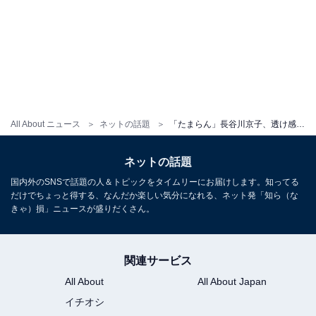
All About ニュース
ネットの話題
「たまらん」長谷川京子、透け感のあるファッションを披露「スタイル最高」「綺麗過ぎる!!カッコいい」
ネットの話題
国内外のSNSで話題の人＆トピックをタイムリーにお届けします。知ってる
だけでちょっと得する、なんだか楽しい気分になれる、ネット発「知ら（な
きゃ）損」ニュースが盛りだくさん。
関連サービス
All About
All About Japan
イチオシ