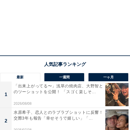
最新
一週間
一ヶ月
「出来上がってる〜」浅草の焼肉店、大野智と
のツーショットを公開！ 「スゴく楽しそ...
1
2026/08/08
水原希子、恋人とのラブラブショットに反響！
交際3年も報告「幸せそうで嬉しい」「...
2