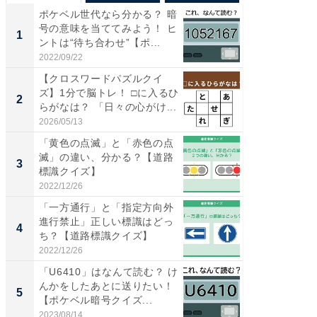
ポケベル世代なら分かる？ 暗
【兵庫
号の意味を当ててみよう！ ヒ
ーメン
1
1
ントは“待ち合わせ”【ポ...
再現した
道...
2022/09/22
2026/08/0
【クロスワードパズルクイ
【三重
ズ】1分で脳トレ！ □に入るひ
の直営
2
2
らがなは？ 「日々の心がけ...
ダ大判焼
伊...
2026/05/13
2026/08/0
「黄色の点滅」と「赤色の点
【千葉県
滅」の違い、分かる？【道路
級マー
3
3
標識クイズ】
ノベし
ー...
2022/12/26
2026/08/0
「一方通行」と「指定方向外
ステラ
進行禁止」正しい標識はどっ
詰め放題
4
4
ち？【道路標識クイズ】
00円で「
2022/12/26
2026/08/0
「U6410」はなんて読む？ け
立山連
んかをしたあとに送りたい！
風呂に、
5
5
【ポケベル暗号クイズ...
層水風
帰...
2023/08/14
2026/08/0