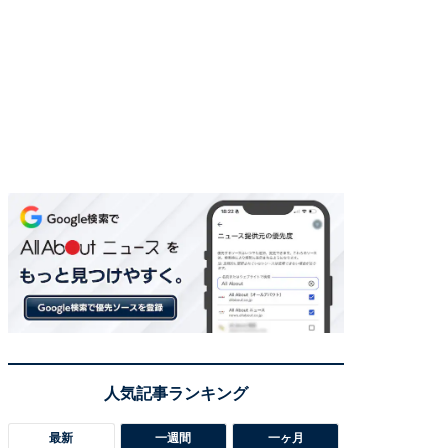
最新
一週間
一ヶ月