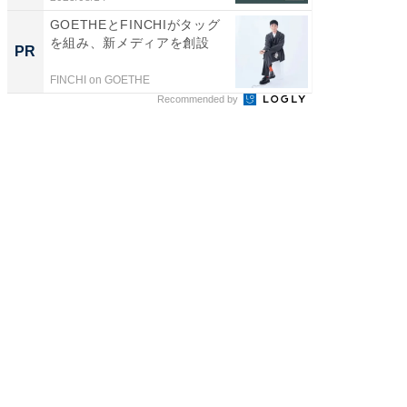
GOETHEとFINCHIがタッグ
【西野
を組み、新メディアを創設
刊『北
PR
PR
くか』
FINCHI on GOETHE
FINCHI o
Recommended by