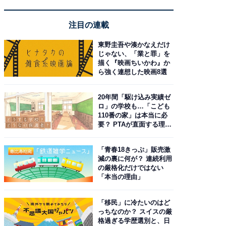
注目の連載
東野圭吾や湊かなえだけ
じゃない、「業と罪」を
描く『映画ちいかわ』か
ら強く連想した映画8選
20年間「駆け込み実績ゼ
ロ」の学校も…「こども
110番の家」は本当に必
要？ PTAが直面する理想
と現実
「青春18きっぷ」販売激
減の裏に何が？ 連続利用
の厳格化だけではない
「本当の理由」
「移民」に冷たいのはど
っちなのか？ スイスの厳
格過ぎる学歴選別と、日