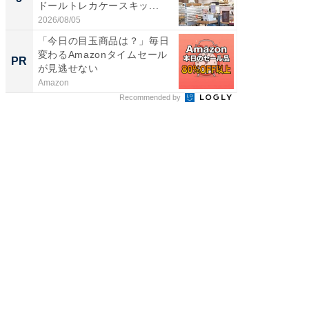
ドールトレカケースキッ...
層水風
帰...
2026/08/05
2026/08/0
「今日の目玉商品は？」毎日
シェア別荘
変わるAmazonタイムセール
wners
PR
PR
が見逃せない
Amazon
COCO VIL
Recommended by