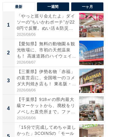
最新
一週間
一ヶ月
「やっと巡り会えたよ」ダイ
【兵庫
ソーの“ちいかわポーチ”が22
ーメン
1
1
0円で反響。ぬい活＆防災...
再現した
道...
2026/08/06
2026/08/0
【愛知県】無料の動物園＆観
【三重
光牧場に、市初の天然温泉
の直営
2
2
も！ 高速道路のハイウェイオ
ダ大判焼
ア...
伊...
2026/08/07
2026/08/0
【三重県】伊勢名物「赤福」
【千葉県
の直営店に、全国唯一のコメ
級マー
3
3
ダ大判焼き店も！ 東名阪・
ノベし
伊...
ー...
2026/08/06
2026/08/0
【千葉県】918㎡の県内最大
ステラ
級マーケットから、廃校をリ
詰め放題
4
4
ノベした直売所まで。ファ
00円で「
ー...
2026/08/06
2026/08/0
「15分で完成してめちゃ楽し
立山連
かった」3COINSの「モール
風呂に、
5
5