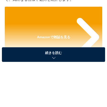
Amazonで雑誌を見る
続きを読む
※本記事で紹介している商品の購入やサービスの利用により、売上の一部が
オールアバウトに還元されることがあります。
『Little Twin Stars ゆめ星雲 思いやり星のおもい
でがつまったキキとララのファンシーポーチ
BOOK』の「キキとララのファンシーポーチ」が