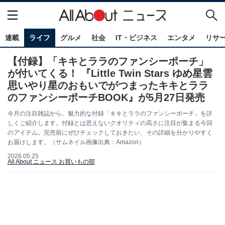
連載
ライフ
グルメ
社会
IT・ビジネス
エンタメ
リサ
【付録】「キキとララのファンシーポーチ」
が付いてくる！ 『Little Twin Stars ゆめ星雲
思いやり星のおもいでがつまったキキとララ
のファンシーポーチBOOK』が5月27日発売
今月の注目雑誌から、魅力的な付録「キキとララのファンシーポーチ」を詳
しくご紹介します。付録とは思えないクオリティの高さに注目が集まる今回
のアイテム。完売前にぜひチェックしておきたい、その詳細を分かりやすく
お届けします。（サムネイル画像出典：Amazon）
2026.05.25
All About ニュース お買いもの部