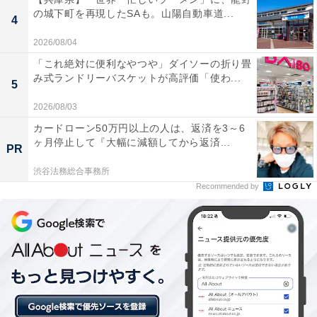
の城下町を再現したSAも。山陽自動車道...
4
2026/08/04
キキとララのファンシーポーチ（画像出典：Amazon）
「これ絶対に便利なやつや」ダイソーの折り畳
2025年に50周年を迎えたリトルツインスターズのファン
み式ランドリーバスケットが高評価「使わ...
5
シーポーチが、本誌限定デザインで登場！雲の上にいる
2026/08/03
キキとララや、妖精さんたちが星を飾りつけている姿が
カードローン50万円以上の人は、返済を3～6
描かれた、まさに“ファンシー”という言葉がぴったりの
ヶ月停止して『大幅に減額してから返済...
PR
可愛らしいデザインです。表面だけでなく裏地にも妖精
さんたちがプリントされており、開くたびに心ときめく
渋谷法務総合事務所
Recommended by
仕掛けが施されています。リトルツインスターズファン
にはたまらない、世界観たっぷりの仕上がりです。