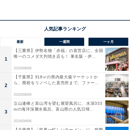
んだオリジナルデザイン
最新
一週間
一ヶ月
【三重県】伊勢名物「赤福」の直営店に、全国
唯一のコメダ大判焼き店も！ 東名阪・伊...
1
2026/08/06
【千葉県】918㎡の県内最大級マーケットか
ら、廃校をリノベした直売所まで。ファー...
2
2026/08/06
立山連峰と富山湾を望む展望風呂に、水深333
mの海洋深層水風呂。富山県の人気日帰...
3
2026/08/06
【兵庫県】「世界一忙しいラーメン」に、龍野