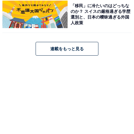
「移民」に冷たいのはどっちな
のか？ スイスの厳格過ぎる学歴
選別と、日本の曖昧過ぎる外国
人政策
連載をもっと見る
キキとララのファンシーポーチ（画像出典：Amazon）
ポーチのサイズは約縦14×横14×マチ6cmと、マチがたっ
ぷりあってガバッと開く仕様。コスメやステーショナリ
ー、小物などをしっかり収納でき、毎日のお出かけに大
活躍します。さらに内ポケットも備わっており、細かい
ものを整理しやすいのも嬉しいポイント。スマホの裏に
ぴったりなサイズ（約縦7.5×横5.5cm）のシールも付属