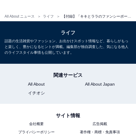
しており、お気に入りのアイテムをもっと身近に楽しめ
る、ファンには見逃せないセットになっています。
All About ニュース
ライフ
【付録】「キキとララのファンシーポーチ」が付いてくる！ 『Little Twin Stars ゆめ星雲 思いやり星のおもいでがつまったキキとララのファンシーポーチBOOK』が5月27日発売
ライフ
話題の生活雑貨やファッション、お出かけスポット情報など、暮らしがもっ
と楽しく、豊かになるヒントが満載。編集部が独自調査した、気になる他人
のライフスタイル事情も公開しています。
Amazonで雑誌を見る
関連サービス
All About
All About Japan
イチオシ
サイト情報
会社概要
広告掲載
プライバシーポリシー
著作権・商標・免責事項