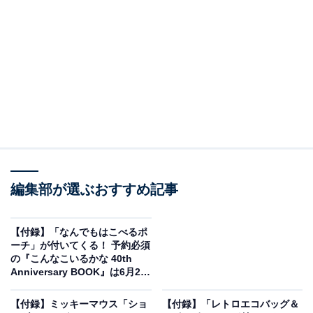
見逃せない！
編集部が選ぶおすすめ記事
【付録】「なんでもはこべるポ
ーチ」が付いてくる！ 予約必須
の『こんなこいるかな 40th
Little Twin Stars ゆめ星雲 思いやり星のおもいでがつまったキキとララのフ
Anniversary BOOK』は6月24
ァンシーポーチBOOK（画像出典：Amazon）
日発売
【付録】ミッキーマウス「ショ
【付録】「レトロエコバッグ＆
宝島社から5月27日に発売される『Little Twin Stars ゆめ