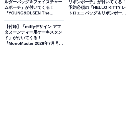
ルダーバッグ＆フェイスチャー
リボンポーチ」が付いてくる！
星雲 思いやり星のおもいでがつまったキキとララのファ
ムポーチ」が付いてくる！
予約必須の『HELLO KITTY レ
『YOUNG&OLSEN The
トロエコバッグ＆リボンポーチ
ンシーポーチBOOK』（税込3289円）。付録として、
DRYGOODS STORE
BOOK』は6月26日発売
「キキとララのファンシーポーチ」が付いてきます。
SHOULDER BAG BOOK』が5
【付録】「miffyデザイン アフ
月26日発売
タヌーンティー用ケーキスタン
ド」が付いてくる！
『MonoMaster 2026年7月号増
刊』が5月25日発売
リトルツインスターズの世界観をたっぷり詰め込