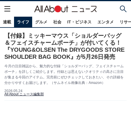
連載
ライフ
グルメ
社会
IT・ビジネス
エンタメ
リサ
【付録】ミッキーマウス「ショルダーバッグ
＆フェイスチャームポーチ」が付いてくる！
『YOUNG&OLSEN The DRYGOODS STORE
SHOULDER BAG BOOK』が5月26日発売
今月の注目雑誌から、魅力的な付録「ショルダーバッグ、フェイスチャーム
ポーチ」を詳しくご紹介します。付録とは思えないクオリティの高さに注目
が集まる今回のアイテム。完売前にぜひチェックしておきたい、その詳細を
分かりやすくお届けします。（サムネイル画像出典：Amazon）
2026.05.24
All About ニュース編集部