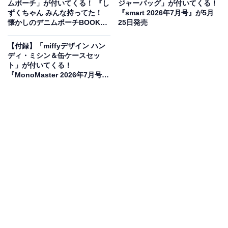
ムポーチ」が付いてくる！ 『し
ジャーバッグ」が付いてくる！
宝島社から5月26日に発売される『YOUNG&OLSEN The
ずくちゃん みんな持ってた！
『smart 2026年7月号』が5月
懐かしのデニムポーチBOOK』
25日発売
DRYGOODS STORE SHOULDER BAG BOOK with
が5月25日発売
Disney MICKEY MOUSE』（税込4389円）。付録とし
【付録】「miffyデザイン ハン
て、「ショルダーバッグ、フェイスチャームポーチ」が
ディ・ミシン＆缶ケースセッ
ト」が付いてくる！
付いてきます。
『MonoMaster 2026年7月号』
が5月25日発売