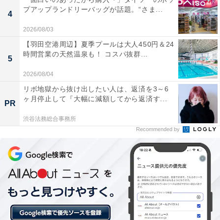
プアップランドリーバッグが話題。“さま...
4
2026/08/03
【羽田空港周辺】夏季プールは大人450円＆24
時間営業の天然温泉も！ コスパ抜群...
5
ショルダーバッグ、フェイスチャームポーチ（画像出典：Amazon）
2026/08/04
今回の付録は、大人気「ヤングアンドオルセン」バッグ
リボ地獄から抜け出したい人は、返済を3～6
BOOK初となるDisney ミッキーマウスデザインの特別仕
ヶ月停止して『大幅に減額してから返済す...
PR
様。インパクト大のキュートなフェイスチャームポーチ
と、コロンとしたボストン型の2WAYショルダーバッグ
渋谷法務総合事務所
Recommended by
のセットアイテムです。フェイスチャームポーチのほ
か、バッグ本体にもミッキーが2か所にあしらわれた“か
くれミッキー”仕様で、コーデを選ばないさりげないデザ
インが魅力。チャームポーチは取り外せるので、シンプ
ルに使うこともできます。