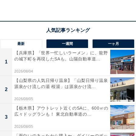
大人気「ヤングアンドオルセン」初のミッキーマ
ウスデザインが登場！
最新
一週間
一ヶ月
【兵庫県】「世界一忙しいラーメン」に、龍野
の城下町を再現したSAも。山陽自動車道...
1
2026/08/04
【山梨県の人気日帰り温泉】「山梨日帰り温泉
源泉かけ流しの湯 桜湯」は源泉かけ流...
2
2026/08/05
【栃木県】アウトレット近くのSAに、600㎡の
広々ドッグランも！ 東北自動車道の...
3
2026/08/05
「面白いのあったから購入〜」ダイソーのポッ