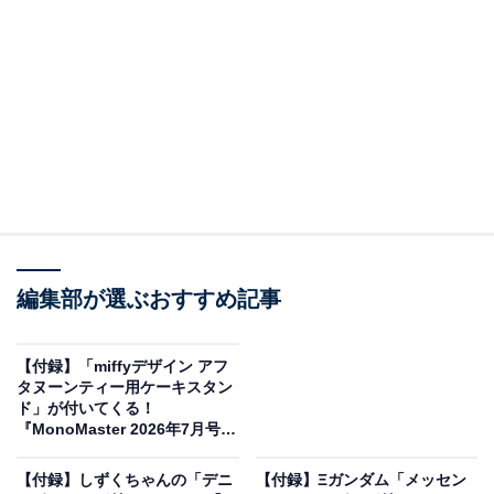
MOUSE』の「ショルダーバッグ、フェイスチャー
ムポーチ」が見逃せない！
編集部が選ぶおすすめ記事
【付録】「miffyデザイン アフ
タヌーンティー用ケーキスタン
ド」が付いてくる！
『MonoMaster 2026年7月号増
刊』が5月25日発売
YOUNG&OLSEN The DRYGOODS STORE SHOULDER BAG BOOK with
Disney MICKEY MOUSE（画像出典：Amazon）
【付録】しずくちゃんの「デニ
【付録】Ξガンダム「メッセン