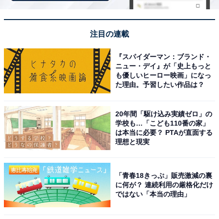
注目の連載
『スパイダーマン：ブランド・
ニュー・デイ』が「史上もっと
も優しいヒーロー映画」になっ
た理由。予習したい作品は？
20年間「駆け込み実績ゼロ」の
学校も…「こども110番の家」
は本当に必要？ PTAが直面する
理想と現実
見た目以上の収納力＆細部までこだわった本格仕
様
「青春18きっぷ」販売激減の裏
に何が？ 連続利用の厳格化だけ
ではない「本当の理由」