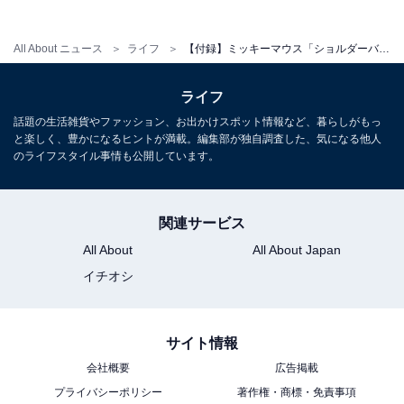
納力を実現。お財布・ハンカチ・スマホ・コスメ・モバ
イル充電器など、必要なものをしっかり収納できます。
All About ニュース
ライフ
【付録】ミッキーマウス「ショルダーバッグ＆フェイスチャームポーチ」が付いてくる！ 『YOUNG&OLSEN The DRYGOODS STORE SHOULDER BAG BOOK』が5月26日発売
やわらかい＆幅広で肩に食い込みにくいショルダースト
ラップは、アジャスター付きで最長約110cmまで調整可
ライフ
能。ストラップを取り外せばミニボストンバッグとして
話題の生活雑貨やファッション、お出かけスポット情報など、暮らしがもっ
も使える2WAY仕様で、定番ハンドルデザインや箔押し
と楽しく、豊かになるヒントが満載。編集部が独自調査した、気になる他人
のライフスタイル事情も公開しています。
ロゴなど、ブランドらしい細部のこだわりも見逃せませ
ん。
関連サービス
All About
All About Japan
イチオシ
Amazonで雑誌を見る
サイト情報
会社概要
広告掲載
プライバシーポリシー
著作権・商標・免責事項