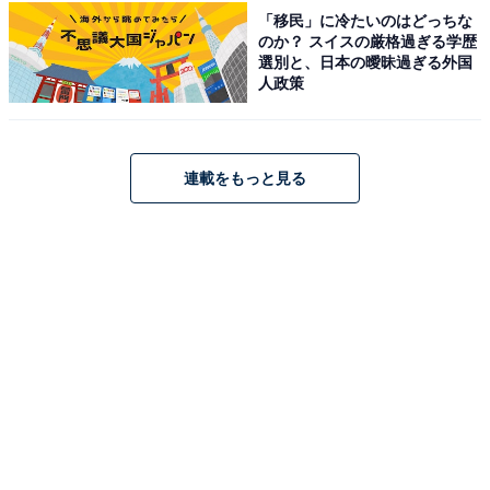
「移民」に冷たいのはどっちな
のか？ スイスの厳格過ぎる学歴
選別と、日本の曖昧過ぎる外国
人政策
連載をもっと見る
ショルダーバッグ、フェイスチャームポーチ（画像出典：Amazon）
ショルダーバッグのサイズは約高さ14×幅17.5×マチ
7cm、容量は約2L、耐荷重は約4kgと、見た目以上の収