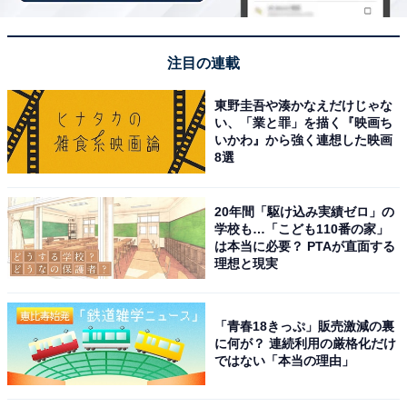
館内は清掃が行き届いていて清潔感があり、アット
ホームな食事処や岩盤浴、夏期には温泉プールも楽
しめるなど、子どもから大人まで家族みんなで1日
注目の連載
中快適に過ごせる。
東野圭吾や湊かなえだけじゃな
い、「業と罪」を描く『映画ち
いかわ』から強く連想した映画
8選
「十二坊温泉ゆらら」のアクセス
次ページ
や料金情報も見る
20年間「駆け込み実績ゼロ」の
学校も…「こども110番の家」
は本当に必要？ PTAが直面する
理想と現実
「青春18きっぷ」販売激減の裏
に何が？ 連続利用の厳格化だけ
ではない「本当の理由」