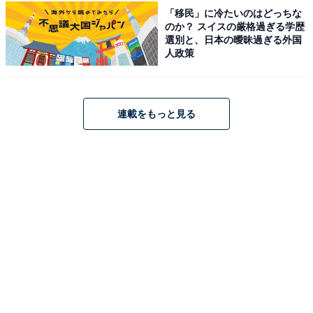
「移民」に冷たいのはどっちな
のか？ スイスの厳格過ぎる学歴
選別と、日本の曖昧過ぎる外国
人政策
こちらもおすすめ
連載をもっと見る
【滋賀県の人気スーパー銭湯】「天然温泉 蒲生
野の湯」は源泉かけ流しの湯が自慢の施設。キ
ャンプやリラクゼーションも満喫
1
2