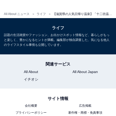
All About ニュース
ライフ
【滋賀県の人気日帰り温泉】「十二坊温泉ゆらら」は日替わり露天風呂とドライサウナを楽しめる施設。星空や雪景色が見える贅沢な空間
ライフ
話題の生活雑貨やファッション、お出かけスポット情報など、暮らしがもっ
と楽しく、豊かになるヒントが満載。編集部が独自調査した、気になる他人
のライフスタイル事情も公開しています。
関連サービス
All About
All About Japan
イチオシ
サイト情報
会社概要
広告掲載
プライバシーポリシー
著作権・商標・免責事項