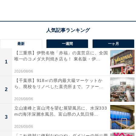
最新
一週間
一ヶ月
【三重県】伊勢名物「赤福」の直営店に、全国
唯一のコメダ大判焼き店も！ 東名阪・伊...
1
2026/08/06
【千葉県】918㎡の県内最大級マーケットか
ら、廃校をリノベした直売所まで。ファー...
2
2026/08/06
立山連峰と富山湾を望む展望風呂に、水深333
mの海洋深層水風呂。富山県の人気日帰...
3
2026/08/06
「十二坊温泉ゆらら」の口コミは？
「これ絶対に便利なやつや」ダイソーの折り畳