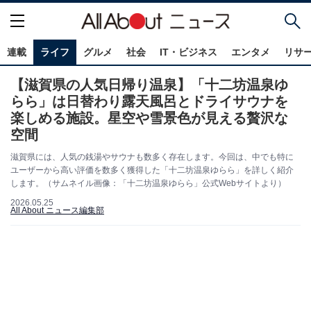
連載
ライフ
グルメ
社会
IT・ビジネス
エンタメ
リサ
【滋賀県の人気日帰り温泉】「十二坊温泉ゆ
らら」は日替わり露天風呂とドライサウナを
楽しめる施設。星空や雪景色が見える贅沢な
空間
滋賀県には、人気の銭湯やサウナも数多く存在します。今回は、中でも特に
ユーザーから高い評価を数多く獲得した「十二坊温泉ゆらら」を詳しく紹介
します。（サムネイル画像：「十二坊温泉ゆらら」公式Webサイトより）
2026.05.25
All About ニュース編集部