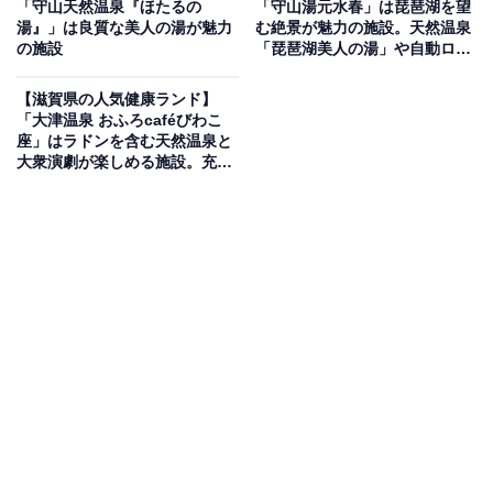
「守山天然温泉『ほたるの
「守山湯元水春」は琵琶湖を望
が魅力の施設
湯』」は良質な美人の湯が魅力
む絶景が魅力の施設。天然温泉
の施設
「琵琶湖美人の湯」や自動ロウ
リュサウナでリラックス
滋賀県湖南市の「十二坊温泉ゆらら」では、大自然の眺
【滋賀県の人気健康ランド】
望とともに天然温泉を楽しめます。泉質は単純弱放射能
「大津温泉 おふろcaféびわこ
温泉で、毎日男湯と女湯が入れ替わる「修験の湯」と
座」はラドンを含む天然温泉と
大衆演劇が楽しめる施設。充実
「百伝の湯」があり、それぞれに露天風呂とドライサウ
のサウナや泥パックでリラック
ナを完備。「百伝の湯」の露天風呂からは鈴鹿の峰々な
ス
どの大パノラマや星空、雪景色を堪能できます。また、
麦飯石やゲルマニウム鉱石を使用した岩盤浴、期間限定
の温泉プール、ファミリーキャンプ場、食事処「味
廣」、フィットネス、体験工房なども併設されていま
す。
楽天トラベルで泊まれるサウナを探す