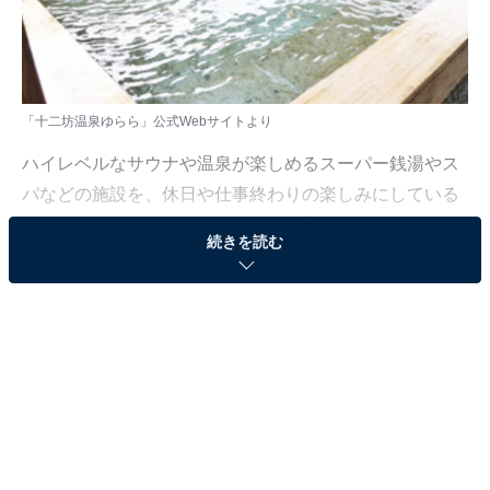
「十二坊温泉ゆらら」公式Webサイトより
ハイレベルなサウナや温泉が楽しめるスーパー銭湯やス
パなどの施設を、休日や仕事終わりの楽しみにしている
人も少なくないはず。日々の疲れを癒すリラックスタイ
続きを読む
ムは、何物にも代えがたい時間ですよね。しかし、近年
では高い人気をほこる施設も多く、どこに行けばよいか
迷ってしまう……そんな思いを抱えている人もいるので
はないでしょうか。
そんな人に向けて、All About ニュース編集部が厳選し
た、人気かつ評価の高いサウナやスーパー銭湯の施設を
紹介します。今回紹介するのは、滋賀県で人気の施設