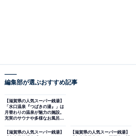
「十二坊温泉ゆらら」です。
※2026年5月時点で、Googleクチコミが500件以上、平
均評価が3.5超えの銭湯を紹介しています
＞アクセスと料金をチェックする
この記事の執筆者：
All About ニュース編集
部
編集部が選ぶおすすめ記事
「All About ニュース」は、ネットの話題から世の中の動きまで、暮
らしの中にあふれる「なぜ？」「どうして？」を分かりやすく伝え
るAll About発のニュースメディアです。お金や仕事、恋愛、ITに関
...続きを読む
【滋賀県の人気スーパー銭湯】
する疑問に対して専門家が分かりやすく回答するほか、エンタメ情
「水口温泉『つばきの湯』」は
報やSNSで話題のトピックスを紹介しています。
月替わりの温泉が魅力の施設。
※本記事で紹介している商品の購入やサービスの利用により、売上の一部が
充実のサウナや多様なお風呂で
オールアバウトに還元されることがあります。
リラックス
「十二坊温泉ゆらら」は自然の眺望と多彩な設備
【滋賀県の人気スーパー銭湯】
【滋賀県の人気スーパー銭湯】