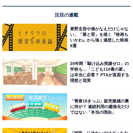
きます。商品説明には「ブラシに洗剤をつけ、網目にそ
って軽くブラッシングしてください」とありますが、頑
注目の連載
固な汚れでない限り、水だけでも十分に汚れを落とせま
東野圭吾や湊かなえだけじゃな
す。
い、「業と罪」を描く『映画ち
いかわ』から強く連想した映画
8選
20年間「駆け込み実績ゼロ」の
学校も…「こども110番の家」
は本当に必要？ PTAが直面する
理想と現実
「青春18きっぷ」販売激減の裏
に何が？ 連続利用の厳格化だけ
ではない「本当の理由」
「移民」に冷たいのはどっちな