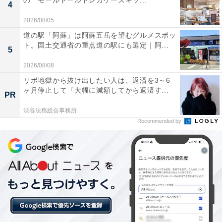
の「モールドールトレカケースキッ...
4
てみると……
2026/08/05
道の駅「阿蘇」は阿蘇五岳を望むグルメスポッ
ト。国土交通省の重点道の駅にも選定｜阿...
5
2026/08/08
リボ地獄から抜け出したい人は、返済を3～6
ヶ月停止して『大幅に減額してから返済す...
PR
渋谷法務総合事務所
Recommended by
網戸の細い目にも入り込む
本体が約18cmあるので、網戸のある程度高い位置まで届