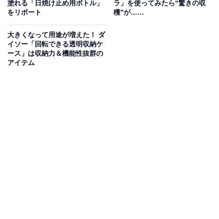
塗れる「日焼け止め用ボトル」
ラ」を使ってみたら“驚きの収
商品サイズは、8×18×2.5cm。持ち手からブラシ部分にカ
をリポート
穫”が……
ーブがついており、握って力を入れやすいフォルムにな
っています。
大きくなって用途が増えた！ ダ
イソー「回転できる透明収納ケ
ース」は収納力＆機能性抜群の
さらなる特徴がブラシ部分。ブラシがしなやかで、網戸
アイテム
の細かい目にも密着するように掃除できます。