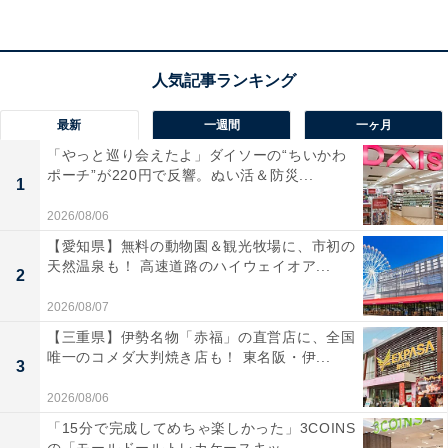
しなやかなブラシが優秀
最新
一週間
一ヶ月
「やっと巡り会えたよ」ダイソーの“ちいかわ
ポーチ”が220円で反響。ぬい活＆防災...
1
2026/08/06
【愛知県】無料の動物園＆観光牧場に、市初の
天然温泉も！ 高速道路のハイウェイオア...
2
2026/08/07
【三重県】伊勢名物「赤福」の直営店に、全国
唯一のコメダ大判焼き店も！ 東名阪・伊...
3
2026/08/06
「15分で完成してめちゃ楽しかった」3COINS
「網戸洗いブラシ（フック付）」で網戸掃除をし