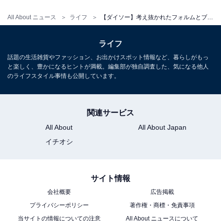
節約のためにもフィルター掃除は重要になってきます。
All About ニュース
ライフ
【ダイソー】考え抜かれたフォルムとブラシ先に驚き！「網戸洗いブラシ」で網戸掃除のストレス解消
そこで活躍してくれるのがダイソーの「網戸洗いブラシ
（フック付）」。
ライフ
話題の生活雑貨やファッション、お出かけスポット情報など、暮らしがもっ
フィルターにそっとはわせるだけでホコリを吸着してく
と楽しく、豊かになるヒントが満載。編集部が独自調査した、気になる他人
のライフスタイル事情も公開しています。
れます。以下の画像は左が掃除前、右が「網戸洗いブラ
シ（フック付）」を1回はわせた状態です。
関連サービス
All About
All About Japan
イチオシ
サイト情報
会社概要
広告掲載
プライバシーポリシー
著作権・商標・免責事項
当サイトの情報についての注意
All About ニュースについて