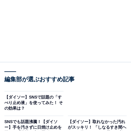
編集部が選ぶおすすめ記事
【ダイソー】SNSで話題の「す
力を入れやすいフォルム
べり止め液」を使ってみた！ そ
の効果は？
「網戸洗いブラシ（フック付）」は、税込110円という
価格以上の働きをしてくれる掃除アイテムです。
SNSでも話題沸騰！【ダイソ
【ダイソー】取れなかった汚れ
ー】手を汚さずに日焼け止めを
がスッキリ！ 「しなるすき間ヘ