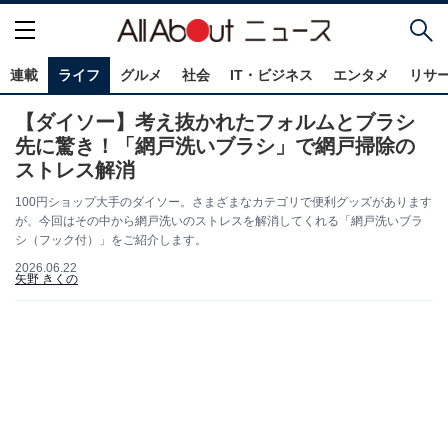
連載
ライフ
グルメ
社会
IT・ビジネス
エンタメ
リサ
【ダイソー】考え抜かれたフォルムとブラシ
先に驚き！「網戸洗いブラシ」で網戸掃除の
ストレス解消
100円ショップ大手のダイソー。さまざまなカテゴリで便利グッズがあります
が、今回はその中から網戸洗いのストレスを解消してくれる「網戸洗いブラ
シ（フック付）」をご紹介します。
2026.06.22
矢野 きくの