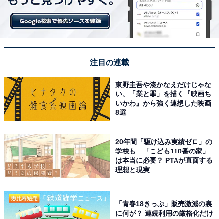
注目の連載
東野圭吾や湊かなえだけじゃな
い、「業と罪」を描く『映画ち
いかわ』から強く連想した映画
8選
20年間「駆け込み実績ゼロ」の
学校も…「こども110番の家」
は本当に必要？ PTAが直面する
理想と現実
「青春18きっぷ」販売激減の裏
に何が？ 連続利用の厳格化だけ