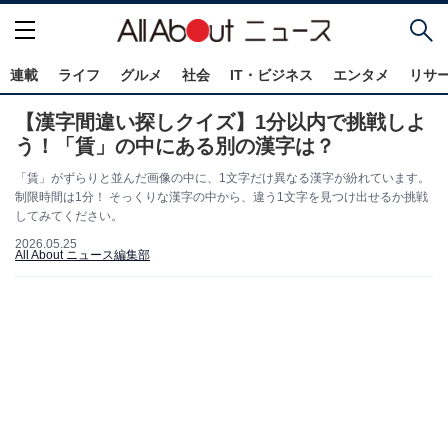
連載
ライフ
グルメ
社会
IT・ビジネス
エンタメ
リサ
【漢字間違い探しクイズ】1分以内で挑戦しよ
う！「賃」の中にある別の漢字は？
「賃」がずらりと並んだ画像の中に、1文字だけ異なる漢字が紛れています。
制限時間は1分！ そっくりな漢字の中から、違う1文字を見つけ出せるか挑戦
してみてください。
2026.05.25
All About ニュース編集部