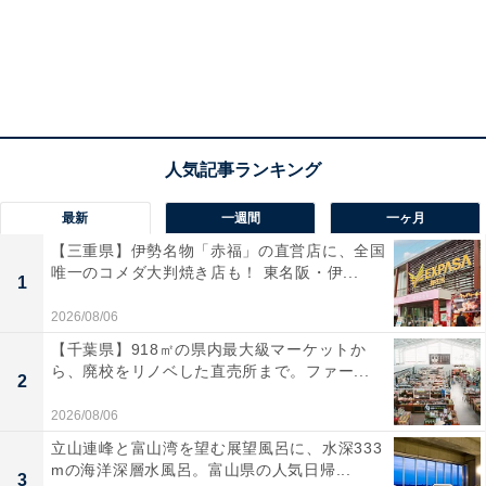
最新
一週間
一ヶ月
【三重県】伊勢名物「赤福」の直営店に、全国
唯一のコメダ大判焼き店も！ 東名阪・伊...
1
2026/08/06
【千葉県】918㎡の県内最大級マーケットか
ら、廃校をリノベした直売所まで。ファー...
2
2026/08/06
立山連峰と富山湾を望む展望風呂に、水深333
mの海洋深層水風呂。富山県の人気日帰...
3