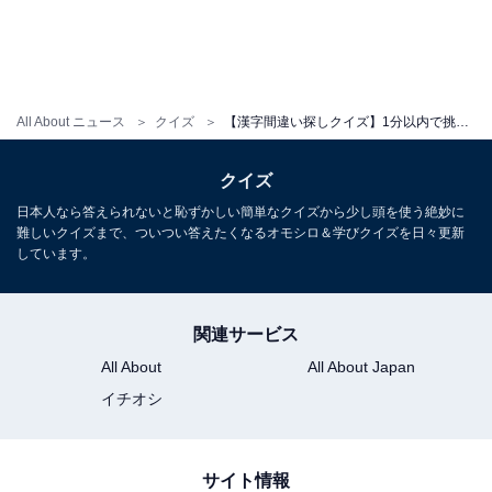
All About ニュース
クイズ
【漢字間違い探しクイズ】1分以内で挑戦しよう！「賃」の中にある別の漢字は？
クイズ
日本人なら答えられないと恥ずかしい簡単なクイズから少し頭を使う絶妙に
難しいクイズまで、ついつい答えたくなるオモシロ＆学びクイズを日々更新
しています。
関連サービス
All About
All About Japan
イチオシ
サイト情報