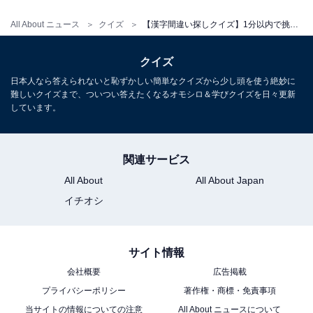
All About ニュース
クイズ
【漢字間違い探しクイズ】1分以内で挑戦しよう！「挟」の中にある別の漢字は？
クイズ
日本人なら答えられないと恥ずかしい簡単なクイズから少し頭を使う絶妙に
難しいクイズまで、ついつい答えたくなるオモシロ＆学びクイズを日々更新
しています。
関連サービス
All About
All About Japan
イチオシ
サイト情報
会社概要
広告掲載
プライバシーポリシー
著作権・商標・免責事項
当サイトの情報についての注意
All About ニュースについて