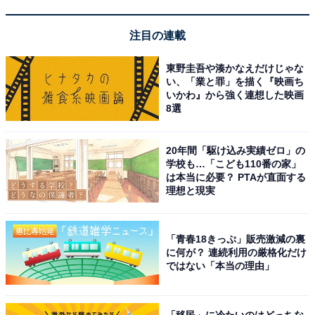
注目の連載
東野圭吾や湊かなえだけじゃな
い、「業と罪」を描く『映画ち
いかわ』から強く連想した映画
8選
20年間「駆け込み実績ゼロ」の
学校も…「こども110番の家」
は本当に必要？ PTAが直面する
理想と現実
「青春18きっぷ」販売激減の裏
に何が？ 連続利用の厳格化だけ
ではない「本当の理由」
「移民」に冷たいのはどっちな