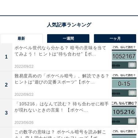
こちらもおすすめ
【漢字間違い探しクイズ】「戴」の中にある別
の漢字は？ 1分以内で挑戦しよう
最新
一週間
一ヶ月
ポケベル世代なら分かる？ 暗号の意味を当て
てみよう！ ヒントは“待ち合わせ”【ポ...
1
2022/09/22
難易度高めの「ポケベル暗号」、解読できる？
1
2
ヒントは“遊びの定番スポーツ”【ポケ...
2
2022/09/22
「105216」はなんて読む？ 待ち合わせに相手
が現れないときの言葉！ 【ポケベ...
3
2023/06/26
この数字の意味は？ ポケベル暗号を読み解こ