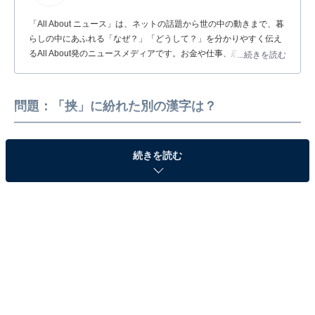
「All About ニュース」は、ネットの話題から世の中の動きまで、暮
らしの中にあふれる「なぜ？」「どうして？」を分かりやすく伝え
るAll About発のニュースメディアです。お金や仕事、恋愛、ITに関
...続きを読む
する疑問に対して専門家が分かりやすく回答するほか、エンタメ情
報やSNSで話題のトピックスを紹介しています。
問題：「挟」に紛れた別の漢字は？
続きを読む