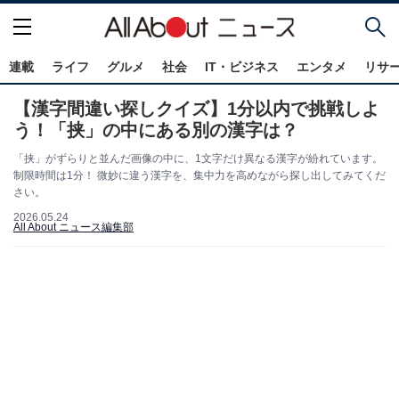
連載
ライフ
グルメ
社会
IT・ビジネス
エンタメ
リサ
【漢字間違い探しクイズ】1分以内で挑戦しよ
う！「挟」の中にある別の漢字は？
「挟」がずらりと並んだ画像の中に、1文字だけ異なる漢字が紛れています。
制限時間は1分！ 微妙に違う漢字を、集中力を高めながら探し出してみてくだ
さい。
2026.05.24
All About ニュース編集部