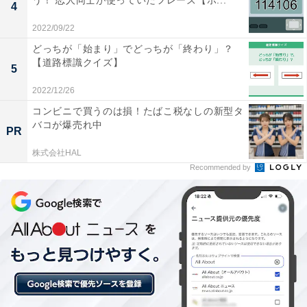
う！ 恋人同士が使っていたフレーズ【ポ...
4
2022/09/22
どっちが「始まり」でどっちが「終わり」？
【道路標識クイズ】
5
2022/12/26
コンビニで買うのは損！たばこ税なしの新型タ
バコが爆売れ中
PR
株式会社HAL
Recommended by