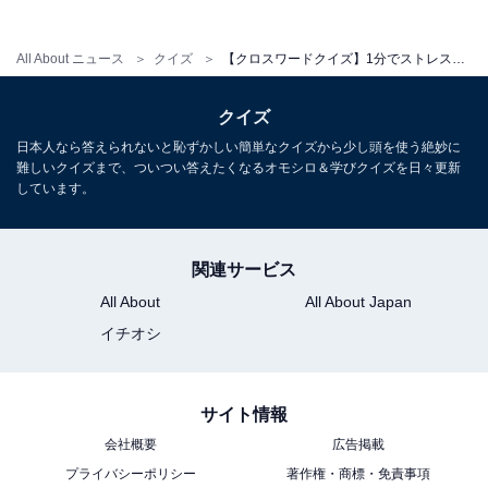
All About ニュース
クイズ
【クロスワードクイズ】1分でストレス解消！ □に入るひらがなは？ 長い耳の動物がヒント
クイズ
日本人なら答えられないと恥ずかしい簡単なクイズから少し頭を使う絶妙に
難しいクイズまで、ついつい答えたくなるオモシロ＆学びクイズを日々更新
しています。
関連サービス
All About
All About Japan
イチオシ
サイト情報
会社概要
広告掲載
プライバシーポリシー
著作権・商標・免責事項