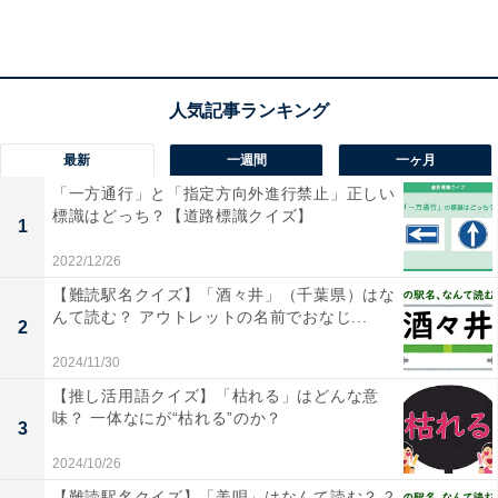
1
2
最新
一週間
一ヶ月
「一方通行」と「指定方向外進行禁止」正しい
標識はどっち？【道路標識クイズ】
1
2022/12/26
【難読駅名クイズ】「酒々井」（千葉県）はな
んて読む？ アウトレットの名前でおなじ...
2
2024/11/30
【推し活用語クイズ】「枯れる」はどんな意
味？ 一体なにが“枯れる”のか？
3
2024/10/26
【難読駅名クイズ】「美唄」はなんて読む？ 2