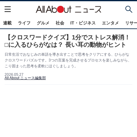
連載
ライフ
グルメ
社会
IT・ビジネス
エンタメ
リサ
【クロスワードクイズ】1分でストレス解消！
□に入るひらがなは？ 長い耳の動物がヒント
日常生活でおなじみの単語を導き出すことで思考をクリアにする、ひらがな
クロスワードパズルです。3つの言葉を完成させるプロセスを楽しみながら、
こり固まった思考を柔軟にほぐしましょう。
2026.05.27
All About ニュース編集部