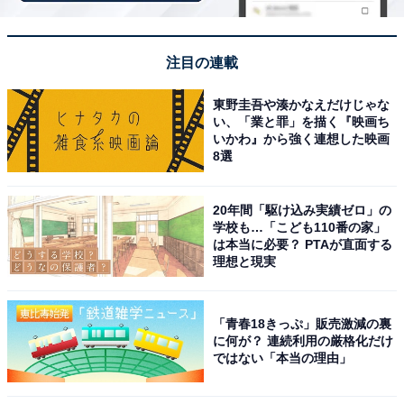
注目の連載
東野圭吾や湊かなえだけじゃな
い、「業と罪」を描く『映画ち
いかわ』から強く連想した映画
8選
20年間「駆け込み実績ゼロ」の
学校も…「こども110番の家」
は本当に必要？ PTAが直面する
理想と現実
「青春18きっぷ」販売激減の裏
に何が？ 連続利用の厳格化だけ
ではない「本当の理由」