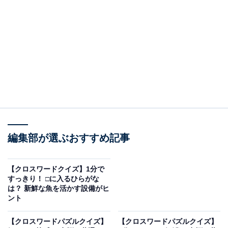
□に入るひらがなは？
マスの交差する部分に注目して、2つの□に入るひらがな
を考えてみてください。文字のつながりは以下の通りで
す。
・横の並び：あ ＋ □ ＋ が ＋ □
・縦の並び（左）：た ＋ □ ＋ ご
・縦の並び（右）：う ＋ □ ＋ ぎ
編集部が選ぶおすすめ記事
次ページ
正解を見る
【クロスワードクイズ】1分で
すっきり！ □に入るひらがな
は？ 新鮮な魚を活かす設備がヒ
ント
【クロスワードパズルクイズ】
【クロスワードパズルクイズ】