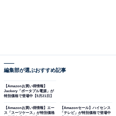
※以下のセール情報は5月23日20時現在のものです。値
段の変更、売り切れの場合もあります。
この記事の執筆者：
All About ニュース お買
いもの部
編集部が選ぶおすすめ記事
Amazonのセール商品から売れ筋ランキングまで、毎日のお買いも
のがもっと楽しく、もっとお得になる情報をお届け。編集部員によ
る独自レビューなど、ここでしか手に入らない情報も満載です。
...続きを読む
【Amazonお買い得情報】
Jackery「ポータブル電源」が
※本記事で紹介している商品の購入やサービスの利用により、売上の一部が
特別価格で登場中【5月21日】
オールアバウトに還元されることがあります。
【Amazonお買い得情報】エー
【Amazonセール】ハイセンス
パナソニックの「電動ドライバー」が限定価格
ス「スーツケース」が特別価格
「テレビ」が特別価格で登場中