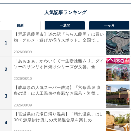
手回しドライバー感覚で使える、軽量・小型の電動ミニ
ドライバーです。
USB Type-C充電に対応
し、手軽にチ
最新
一週間
一ヶ月
ャージできるのが嬉しいですね。ボタンを離すとピタッ
【群馬県藤岡市】道の駅「ららん藤岡」は買い
と止まる
ブレーキ機能や暗所を照らすLEDライト
も搭載
物・グルメ・遊びが揃うスポット。全国で...
1
しています。
2026/08/09
これ1台あれば、面倒だった家具の組み立てや日々のち
「あぁぁぁ。かわいくて一生断捨離ムリ」ダイ
ソーのサンリオ日焼けシリーズが反響。全...
ょっとしたメンテナンスが、驚くほどスピーディーで快
2
適になりますよ！
2026/08/10
【岐阜県の人気スーパー銭湯】「六条温泉 喜
パナソニックの電動ドライバー「EZ1D11S-B」の口
多の湯」は人工温泉や多彩なお風呂・岩盤...
3
コミは？
2026/08/09
パナソニックの電動ドライバー「EZ1D11S-B」には以下
【宮城県の穴場日帰り温泉】「晴れ温泉」は1
のような口コミが寄せられています。
00％源泉掛け流しの天然混合泉を楽しめ...
4