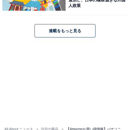
人政策
連載をもっと見る
パナソニック(Panasonic) 充電スティックドリルドライバ
ー 7.2V 本体のみ (電池パック/充電器/ケース別売) 高精度
小型ドライバー M5 手元用ワイドLED搭載 EZ7421X-B ブ
ラック
Amazonで見る
パナソニック「EZ7521X-R」
All About ニュース
注目の商品
【Amazonお買い得情報】パナソニック「電動ドライバー」が特別価格で登場中【5月23日】