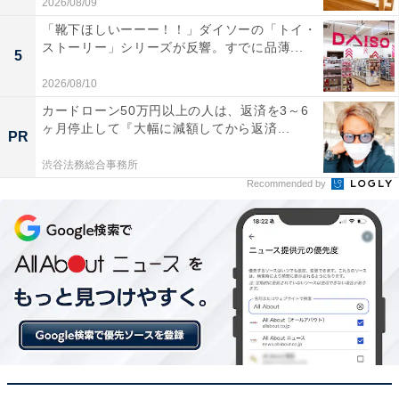
2026/08/09
手のひらサイズで非常に軽く、ちょっとした家具の
「靴下ほしいーーー！！」ダイソーの「トイ・
組み立てが本当に楽になりました
ストーリー」シリーズが反響。すでに品薄...
5
2026/08/10
カードローン50万円以上の人は、返済を3～6
USBのType-Cでスマホと同じように充電できるのが
ヶ月停止して『大幅に減額してから返済...
PR
手軽で使い勝手が良いです
渋谷法務総合事務所
Recommended by
手締めもできるので、最後の微調整を自分の感覚で
しっかり締め込めて大満足です
手軽に使える電動ドライバーを探している人や、工具を
使った作業の効率をアップさせたい人には、おすすめの
商品といえそうです。