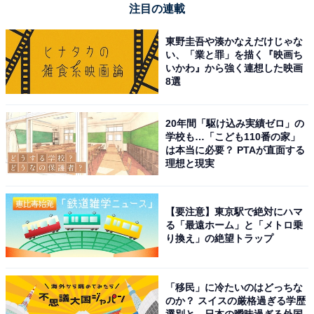
注目の連載
東野圭吾や湊かなえだけじゃな
い、「業と罪」を描く『映画ち
いかわ』から強く連想した映画
8選
20年間「駆け込み実績ゼロ」の
学校も…「こども110番の家」
は本当に必要？ PTAが直面する
理想と現実
【要注意】東京駅で絶対にハマ
る「最遠ホーム」と「メトロ乗
【今日チェックしたい】パナソニックの人気商品5
り換え」の絶望トラップ
選
「移民」に冷たいのはどっちな
パナソニック「EZ7421X-B」
のか？ スイスの厳格過ぎる学歴
選別と、日本の曖昧過ぎる外国