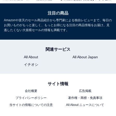
パナソニック(Panasonic) 充電スティックインパクトドラ
イバー 7.2V 本体のみ (電池パック/充電器/ケース別売)ト
注目の商品
ルク25N・m ワイド・スポットLED搭載 EZ7521X-R レッ
ド
Amazonや楽天のセール商品紹介から専門家による独自レビューまで、毎日の
お買いものがもっと楽しく、もっとお得になる注目の商品情報をお届け。見
Amazonで見る
逃したくない大規模セールの情報も満載です。
パナソニック「EZ9L54」
関連サービス
All About
All About Japan
イチオシ
サイト情報
パナソニック(Panasonic) リチウムイオン電池パック (Li-
会社概要
広告掲載
ion) 18V 5.0Ah 大容量・高負荷対応LJタイプ EZ9L54
プライバシーポリシー
著作権・商標・免責事項
Amazonで見る
当サイトの情報についての注意
All About ニュースについて