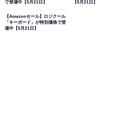
に！ 34％オフで登場
で登場中【5月21日】
【5月21日】
【Amazonセール】ロジクール
「キーボード」が特別価格で登
場中【5月21日】
パナソニック(Panasonic) 電動ドライバー USB Type-C
充電式 3.7V 850mAh 正転・逆転 手締め機 ブレーキ付
LEDライト ビットセット 充電ケーブル付属 軽量 小型 ネ
ジ締め DIY 電動工具 ミニ EZ1D11S-B ブラック
Amazonで見る
パナソニックの電動ドライバー「EZ1D11S-B」は現在
34％オフの特別価格・税込7100円で販売中です。
この商品のおすすめポイントは？