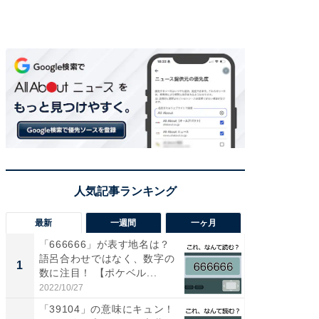
最新
一週間
一ヶ月
「666666」が表す地名は？
【兵庫
語呂合わせではなく、数字の
ーメン
1
1
数に注目！ 【ポケベル...
再現した
道...
2022/10/27
2026/08/0
「39104」の意味にキュン！
【三重