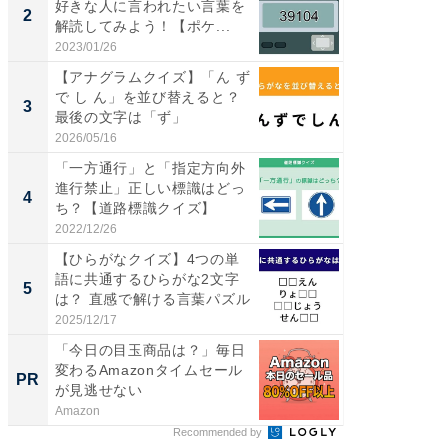
好きな人に言われたい言葉を
の直営
2
2
解読してみよう！【ポケ...
ダ大判焼
伊...
2023/01/26
2026/08/0
【アナグラムクイズ】「ん ず
【千葉県
で し ん」を並び替えると？
級マー
3
3
最後の文字は「ず」
ノベし
ー...
2026/05/16
2026/08/0
「一方通行」と「指定方向外
ステラ
進行禁止」正しい標識はどっ
詰め放題
4
4
ち？【道路標識クイズ】
00円で「
2022/12/26
2026/08/0
【ひらがなクイズ】4つの単
立山連
語に共通するひらがな2文字
風呂に、
5
5
は？ 直感で解ける言葉パズル
層水風
帰...
2025/12/17
2026/08/0
「今日の目玉商品は？」毎日
事例か
変わるAmazonタイムセール
管理』
PR
PR
が見逃せない
Amazon
KeeperSec
Recommended by