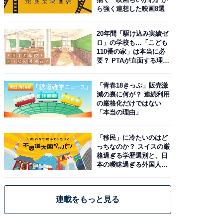
ら強く連想した映画8選
20年間「駆け込み実績ゼ
ロ」の学校も…「こども
110番の家」は本当に必
要？ PTAが直面する理想
と現実
「青春18きっぷ」販売激
減の裏に何が？ 連続利用
の厳格化だけではない
「本当の理由」
「移民」に冷たいのはど
っちなのか？ スイスの厳
格過ぎる学歴選別と、日
本の曖昧過ぎる外国人政
策
連載をもっと見る