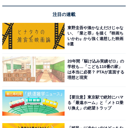
注目の連載
東野圭吾や湊かなえだけじゃな
い、「業と罪」を描く『映画ち
Jackery (ジャクリ) ポータブル電源 1500 New 1536Wh
いかわ』から強く連想した映画
1.5時間でフル充電 リン酸鉄 10年長寿命 家庭用
8選
Amazonで見る
20年間「駆け込み実績ゼロ」の
学校も…「こども110番の家」
Jackery「2000 New 2042Wh」
は本当に必要？ PTAが直面する
理想と現実
【要注意】東京駅で絶対にハマ
る「最遠ホーム」と「メトロ乗
り換え」の絶望トラップ
Jackery (ジャクリ) ポータブル電源 2000 New 2042Wh
「移民」に冷たいのはどっちな