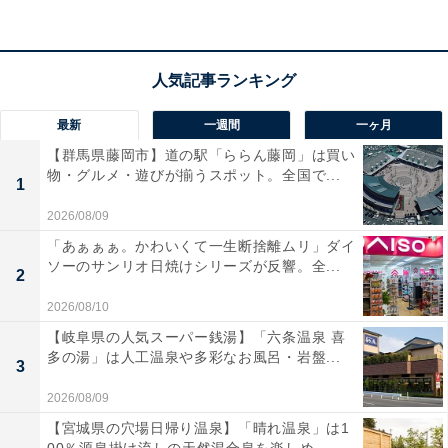
ンパクト設計。最大40Wの出力に対応し、高変換効率の
太陽光パネルを採用しているため、限られた太陽光を無
駄なく電力に変換します。USB-CやUSB-A、DC出力を
備えており、スマホやタブレット、対応するポータブル
最新
一週間
一ヶ月
電源などを直接充電できるのが魅力です。さらに最高水
【群馬県藤岡市】道の駅「ららん藤岡」は買い
準のIP68防水・防塵設計なので、キャンプなどのアウト
物・グルメ・遊びが揃うスポット。全国で...
1
ドアや急な雨、災害時の備えとしてもタフに活躍してく
2026/08/09
れます。
「あぁぁぁ。かわいくて一生断捨離ムリ」ダイ
ソーのサンリオ日焼けシリーズが反響。全...
2
ユーザーからは「軽くて持ち運びが本当に楽」「スマホ
の充電が驚くほどスムーズ」と高評価です。一方で、
2026/08/10
「曇りの日は発電量が落ちる」という声も。手軽に太陽
【岐阜県の人気スーパー銭湯】「六条温泉 喜
多の湯」は人工温泉や多彩なお風呂・岩盤...
光発電を始めたい人や、荷物を減らしたいソロキャンパ
3
ーは、購入を検討してみてもよいかもしれません。
2026/08/09
【宮城県の穴場日帰り温泉】「晴れ温泉」は1