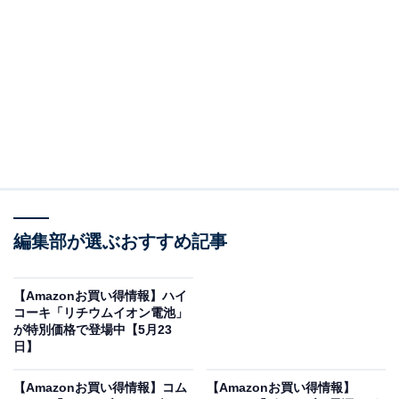
※以下のセール情報は5月23日15時30分現在のもので
す。値段の変更、売り切れの場合もあります。
この記事の執筆者：
All About ニュース お買
いもの部
編集部が選ぶおすすめ記事
Amazonのセール商品から売れ筋ランキングまで、毎日のお買いも
のがもっと楽しく、もっとお得になる情報をお届け。編集部員によ
る独自レビューなど、ここでしか手に入らない情報も満載です。
...続きを読む
【Amazonお買い得情報】ハイ
コーキ「リチウムイオン電池」
※本記事で紹介している商品の購入やサービスの利用により、売上の一部が
が特別価格で登場中【5月23
オールアバウトに還元されることがあります。
日】
Jackeryの「ソーラーパネル」が限定価格に！
【Amazonお買い得情報】コム
【Amazonお買い得情報】