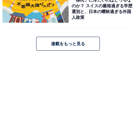
大容量 2000Whクラス最軽量
のか？ スイスの厳格過ぎる学歴
選別と、日本の曖昧過ぎる外国
Amazonで見る
人政策
Jackery「600W DC-DC Charger」
連載をもっと見る
Jackery (ジャクリ) ドライブチャージャー 600W DC-DC
Charger 走行充電器 600W高出力
Amazonで見る
Jackery「Explorer 100 Plus」