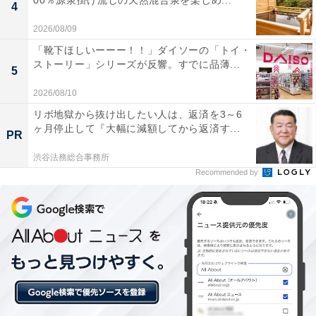
00％源泉掛け流しの天然混合泉を楽しめ...
4
2026/08/09
「靴下ほしいーーー！！」ダイソーの「トイ・
ストーリー」シリーズが反響。すでに品薄...
5
2026/08/10
リボ地獄から抜け出したい人は、返済を3～6
ヶ月停止して『大幅に減額してから返済す...
PR
渋谷法務総合事務所
Recommended by
【今日チェックしたい】Jackeryの人気商品5選
Jackery「1500 New 1536Wh」