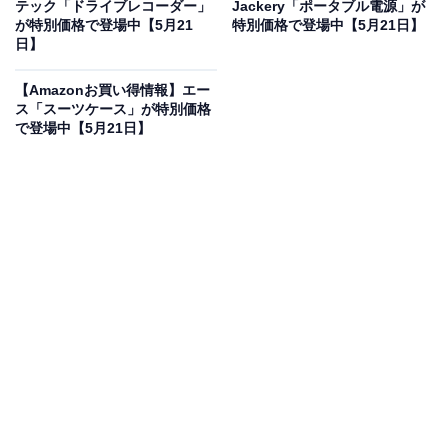
25％オフで登場
テック「ドライブレコーダー」
Jackery「ポータブル電源」が
が特別価格で登場中【5月21
特別価格で登場中【5月21日】
日】
【Amazonお買い得情報】エー
ス「スーツケース」が特別価格
で登場中【5月21日】
Jackery SolarSaga 40 Air ソーラーパネル 40W 太陽光パ
ネル USB-C/USB-A/DC出力 IP68 防水
Amazonで見る
Jackeryのソーラーパネル「SolarSaga 40 Air」は現在
25％オフの特別価格・税込1万3425円で販売中です。
この商品のおすすめポイントは？
わずか1.2kgと軽量で、折りたたむと厚さも抑えられるコ