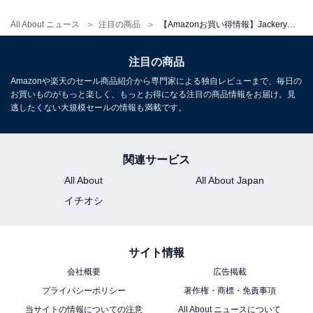
All About ニュース
注目の商品
【Amazonお買い得情報】Jackery「ソーラーパネル」が特別価格で登場中【5月23日】
注目の商品
Amazonや楽天のセール商品紹介から専門家による独自レビューまで、毎日の
お買いものがもっと楽しく、もっとお得になる注目の商品情報をお届け。見
逃したくない大規模セールの情報も満載です。
Jackery Explorer 100 Plus ポータブル電源 31000mAh
モバイルバッテリー 99.2Wh/128W 飛行機に持ち込みが可
能 リン酸鉄 小型 1.8時間でフル充電 USB出力 家庭用 ア
関連サービス
ウトドア用
All About
All About Japan
Amazonで見る
イチオシ
Jackery「500 New 512Wh」
サイト情報
会社概要
広告掲載
プライバシーポリシー
著作権・商標・免責事項
当サイトの情報についての注意
All About ニュースについて