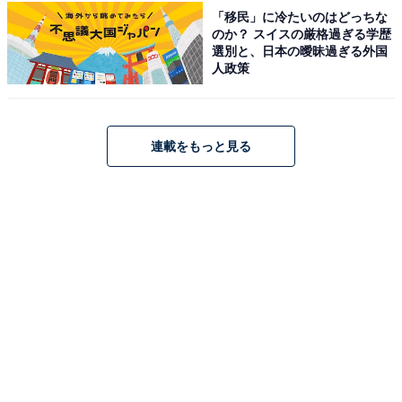
アクセス
「移民」に冷たいのはどっちな
のか？ スイスの厳格過ぎる学歴
所在地：横浜市中区山下町279
選別と、日本の曖昧過ぎる外国
人政策
電車：みなとみらい線「元町・中華街駅」出口4番 徒歩3
分 / JR「関内駅」南口 徒歩20分 / JR「石川町駅」中華街
口 徒歩15分
バス：JR桜木町駅前より「26系統」「山下公園前」下車
連載をもっと見る
すぐ
電話番号：045-671-3648（横浜市みどり環境局 南部公園
緑地事務所）
料金
入園無料（駐車場は有料222台）