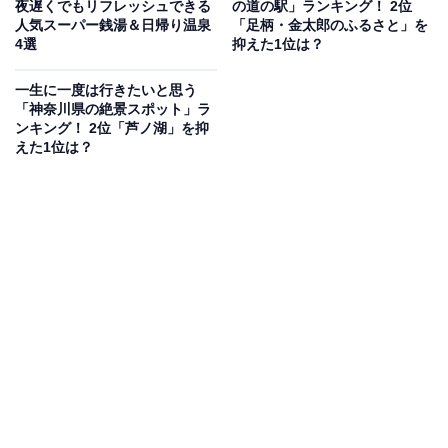
夜遅くでもリフレッシュできる
の道の駅」ランキング！ 2位
がります。大仏次郎記念館や神奈川近代文学館といった
人気スーパー銭湯＆日帰り温泉
「足柄・金太郎のふるさと」を
文化施設も隣接しており、散策だけで1日楽しめる公園
4選
抑えた1位は？
です。
一生に一度は行きたいと思う
「神奈川県の絶景スポット」ラ
開園時間
ンキング！ 2位「芦ノ湖」を抑
えた1位は？
24時間開放（フランス山は夜間閉鎖あり）
※フランス山開門時間：4〜9月 6:00〜19:00 / 10〜11月
7:00〜18:00 / 12〜1月 7:00〜17:00 / 2〜3月 7:00〜18:00
アクセス
所在地：横浜市中区山手町114
電車：みなとみらい線「元町・中華街駅」出口6番 徒歩5
分 / JR「石川町駅」徒歩20分
バス：JR桜木町駅始発「11系統」「港の見える丘公園
前」下車すぐ
電話番号：045-671-3648（横浜市みどり環境局 南部公園