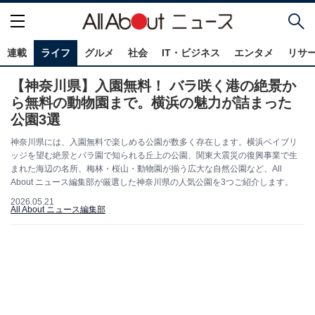
連載
ライフ
グルメ
社会
IT・ビジネス
エンタメ
リサ
【神奈川県】入園無料！ バラ咲く港の絶景か
ら無料の動物園まで。横浜の魅力が詰まった
公園3選
神奈川県には、入園無料で楽しめる公園が数多く存在します。横浜ベイブリ
ッジを望む絶景とバラ園で知られる丘上の公園、関東大震災の復興事業で生
まれた海辺の名所、梅林・桜山・動物園が揃う広大な自然公園など、All
About ニュース編集部が厳選した神奈川県の人気公園を3つご紹介します。
2026.05.21
All About ニュース編集部