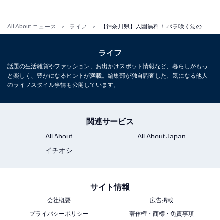
All About ニュース
ライフ
【神奈川県】入園無料！ バラ咲く港の絶景から無料の動物園まで。横浜の魅力が詰まった公園3選
ライフ
話題の生活雑貨やファッション、お出かけスポット情報など、暮らしがもっ
と楽しく、豊かになるヒントが満載。編集部が独自調査した、気になる他人
のライフスタイル事情も公開しています。
関連サービス
「こども自然公園」は梅林・桜山・ちびっこ動物
All About
All About Japan
園がそろう、横浜市最大級の広域公園
イチオシ
サイト情報
会社概要
広告掲載
プライバシーポリシー
著作権・商標・免責事項