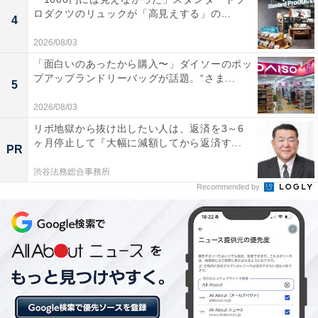
ロダクツのリュックが「高見えする」の...
4
「山下公園」は関東大震災の復興事業で誕生し
た、横浜港を望む歴史ある臨海公園
2026/08/03
「面白いのあったから購入〜」ダイソーのポッ
プアップランドリーバッグが話題。“さま...
5
2026/08/03
リボ地獄から抜け出したい人は、返済を3～6
ヶ月停止して『大幅に減額してから返済す...
PR
渋谷法務総合事務所
Recommended by
山下公園