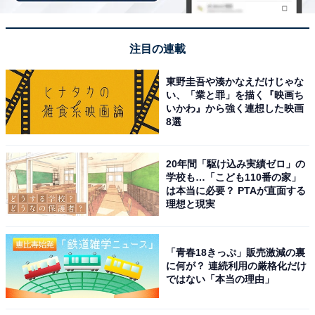
横浜で最も有名な公園のひとつ「山下公園」は、関東大
震災の復興事業として市内の瓦礫を埋め立てて造成さ
注目の連載
れ、昭和5年（1930年）3月に開園しました。みなとみら
東野圭吾や湊かなえだけじゃな
い線「元町・中華街駅」から徒歩3分とアクセスも抜群
い、「業と罪」を描く『映画ち
です。
いかわ』から強く連想した映画
8選
園内には約160種・約1900株のバラが咲く「未来のバラ
園」をはじめ、「赤い靴履いてた女の子像」「インド水
20年間「駆け込み実績ゼロ」の
学校も…「こども110番の家」
塔」など数多くの記念碑やモニュメントが点在。氷川丸
は本当に必要？ PTAが直面する
が係留された横浜港を眺めながら散策できる、横浜観光
理想と現実
の定番スポットです。
「青春18きっぷ」販売激減の裏
開園時間
に何が？ 連続利用の厳格化だけ
ではない「本当の理由」
24時間開放