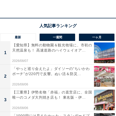
緑地事務所）
料金
入園無料（駐車場は有料17台）
最新
一週間
一ヶ月
【愛知県】無料の動物園＆観光牧場に、市初の
天然温泉も！ 高速道路のハイウェイオア...
1
2026/08/07
「やっと巡り会えたよ」ダイソーの“ちいかわ
ポーチ”が220円で反響。ぬい活＆防災...
2
2026/08/06
【三重県】伊勢名物「赤福」の直営店に、全国
唯一のコメダ大判焼き店も！ 東名阪・伊...
3
2026/08/06
「1000円には見えなかった」スタンダードプ