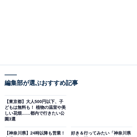
港の見える丘公園
横浜・山手の観光コースに欠かせない「港の見える丘公
園」。昭和37年に開園したこの公園は、開港当時に外国
編集部が選ぶおすすめ記事
人居留地だった歴史ある丘の上に位置し、展望台からは
横浜ベイブリッジや横浜港を一望できます。
【東京都】大人500円以下、子
どもは無料も！ 植物の温室や美
しい花畑……都内で行きたい公
園内にはイギリス館を背景とした「イングリッシュロー
園3選
ズの庭」、四季の香りを楽しめる「香りの庭」など、約
330種・約1950株のバラが咲き誇るローズガーデンが広
【神奈川県】24時以降も営業！
好き＆行ってみたい「神奈川県