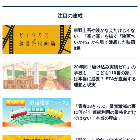
注目の連載
東野圭吾や湊かなえだけじゃな
い、「業と罪」を描く『映画ち
いかわ』から強く連想した映画
8選
20年間「駆け込み実績ゼロ」の
学校も…「こども110番の家」
は本当に必要？ PTAが直面する
理想と現実
【今日チェックしたい】Jackeryの人気商品5選
「青春18きっぷ」販売激減の裏
に何が？ 連続利用の厳格化だけ
ではない「本当の理由」
Jackery「JE-500A」
「移民」に冷たいのはどっちな