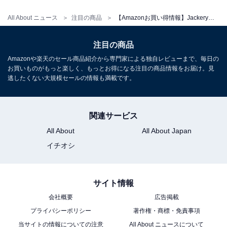
All About ニュース
注目の商品
【Amazonお買い得情報】Jackery「ポータブル電源」が特別価格で登場中【5月22日】
Jackery (ジャクリ) ポータブル電源 300D 288Wh リン酸
鉄 長寿命 合計300ＷのDC出力 車中泊 家庭用 蓄電池 停電
注目の商品
対策 台風対策 節電対策 防災対策 ジャクリ
Amazonや楽天のセール商品紹介から専門家による独自レビューまで、毎日の
Amazonで見る
お買いものがもっと楽しく、もっとお得になる注目の商品情報をお届け。見
逃したくない大規模セールの情報も満載です。
Jackery「JS-100F」
関連サービス
All About
All About Japan
イチオシ
サイト情報
会社概要
広告掲載
Jackery SolarSaga 100 ソーラーパネル 100W 太陽光パ
プライバシーポリシー
著作権・商標・免責事項
ネル USB-C/USB-A/DC出力 折りたたみ式 ソーラーチャー
ジャー ETFE ポータブル電源 充電器 スマホやタブレット
当サイトの情報についての注意
All About ニュースについて