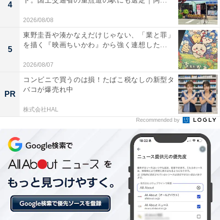
ト。国土交通省の重点道の駅にも選定｜阿...
4
スマホアプリから遠隔でステータスを確認できるの
2026/08/08
が想像以上に便利で驚きました
東野圭吾や湊かなえだけじゃない、「業と罪」
を描く『映画ちいかわ』から強く連想した...
5
2026/08/07
停電対策のUPS機能が付いているのでデスク周りに
コンビニで買うのは損！たばこ税なしの新型タ
設置しておくだけで安心感が違います
バコが爆売れ中
PR
株式会社HAL
車中泊やアウトドアを気軽に楽しみたい人や、万が一の
Recommended by
停電・防災対策をスマートに行いたい人には、おすすめ
の商品といえそうです。
あわせて読みたい
【Amazonお買い得情報】マキタ「インパク
トレンチ」が特別価格で登場中【5月20日】