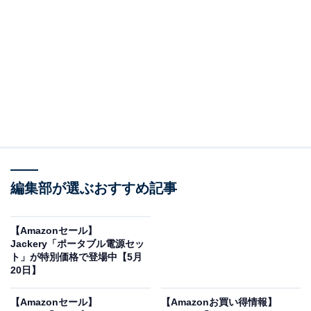
※以下のセール情報は5月22日17時45分現在のもので
す。値段の変更、売り切れの場合もあります。
この記事の執筆者：
All About ニュース お買
いもの部
編集部が選ぶおすすめ記事
Amazonのセール商品から売れ筋ランキングまで、毎日のお買いも
のがもっと楽しく、もっとお得になる情報をお届け。編集部員によ
る独自レビューなど、ここでしか手に入らない情報も満載です。
...続きを読む
【Amazonセール】
Jackery「ポータブル電源セッ
※本記事で紹介している商品の購入やサービスの利用により、売上の一部が
ト」が特別価格で登場中【5月
オールアバウトに還元されることがあります。
20日】
Jackeryの「ポータブル電源」が限定価格に！ 6％
【Amazonセール】
【Amazonお買い得情報】