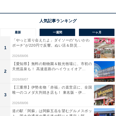
256Whの容量と定格出力300W
を備え、スマートフォン
やタブレットの充電に最適なコンパクト設計です。新し
く
UPS機能や専用アプリでの遠隔操作
にも対応し、日常
使いから車中泊まで幅広く活躍します！ 防災対策や停電
最新
一週間
一ヶ月
時の備えとしてもこれ1台あるだけで、毎日の安心感が
「やっと巡り会えたよ」ダイソーの“ちいかわ
ポーチ”が220円で反響。ぬい活＆防災...
大きく変わりますね。
1
2026/08/06
Jackeryのポータブル電源「JE-240A」の口コミは？
【愛知県】無料の動物園＆観光牧場に、市初の
天然温泉も！ 高速道路のハイウェイオア...
Jackeryのポータブル電源「JE-240A」には以下のような
2
口コミが寄せられています。
2026/08/07
【三重県】伊勢名物「赤福」の直営店に、全国
片手で軽々と持ち運べるほどコンパクトなので車中
唯一のコメダ大判焼き店も！ 東名阪・伊...
3
泊やキャンプで大活躍しています
2026/08/06
道の駅「阿蘇」は阿蘇五岳を望むグルメスポッ