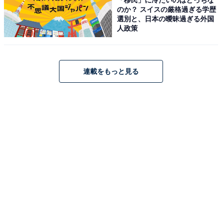
のか？ スイスの厳格過ぎる学歴
選別と、日本の曖昧過ぎる外国
人政策
Jackery (ジャクリ) ポータブル電源 500 New 512Wh リ
連載をもっと見る
ン酸鉄 長寿命 定格出力500W
Amazonで見る
Jackery「JE-240A」
Jackery「JE-300D」