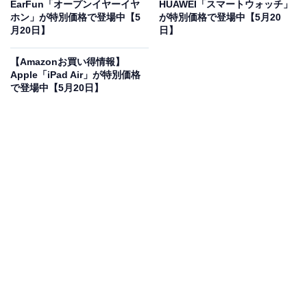
オフで登場
EarFun「オープンイヤーイヤ
HUAWEI「スマートウォッチ」
ホン」が特別価格で登場中【5
が特別価格で登場中【5月20
月20日】
日】
【Amazonお買い得情報】
Apple「iPad Air」が特別価格
で登場中【5月20日】
Jackery ポータブル電源 240 256Wh 定格出力300W 瞬間
最大600W スマホ タブレット充電用 モバイルバッテリー
コンパクト UPS機能 アプリ遠隔操作 車中泊 停電対策 防
災対策 ジャクリ
Amazonで見る
Jackeryのポータブル電源「JE-240A」は現在6％オフの
特別価格・税込3万931円で販売中です。
この商品のおすすめポイントは？