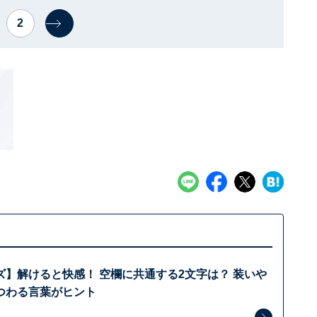
2
ズ】解けると快感！ 空欄に共通する2文字は？ 装いや
つわる言葉がヒント