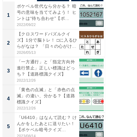
ポケベル世代なら分かる？ 暗
【兵庫
号の意味を当ててみよう！ ヒ
ーメン
1
1
ントは“待ち合わせ”【ポ...
再現した
道...
2022/09/22
2026/08/0
【クロスワードパズルクイ
【三重
ズ】1分で脳トレ！ □に入るひ
の直営
2
2
らがなは？ 「日々の心がけ...
ダ大判焼
伊...
2026/05/13
2026/08/0
「一方通行」と「指定方向外
【千葉県
進行禁止」正しい標識はどっ
級マー
3
3
ち？【道路標識クイズ】
ノベし
ー...
2022/12/26
2026/08/0
「黄色の点滅」と「赤色の点
ステラ
滅」の違い、分かる？【道路
詰め放題
4
4
標識クイズ】
00円で「
2022/12/26
2026/08/0
「U6410」はなんて読む？ け
立山連
んかをしたあとに送りたい！
風呂に、
5
5
【ポケベル暗号クイズ...
層水風
帰...
2023/08/14
2026/08/0