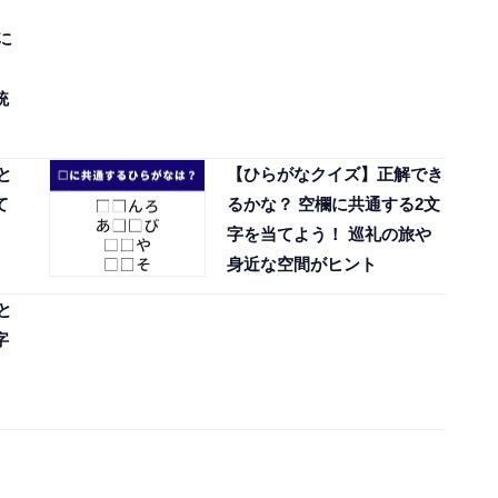
に
統
と
【ひらがなクイズ】正解でき
て
るかな？ 空欄に共通する2文
字を当てよう！ 巡礼の旅や
身近な空間がヒント
と
字