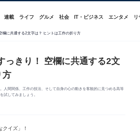
連載
ライフ
グルメ
社会
IT・ビジネス
エンタメ
リ
空欄に共通する2文字は？ ヒントは工作の折り方
すっきり！ 空欄に共通する2文
り方
す。人間関係、工作の技法、そして自身の心の動きを客観的に見つめる高等
力を試してみましょう。
なクイズ」！