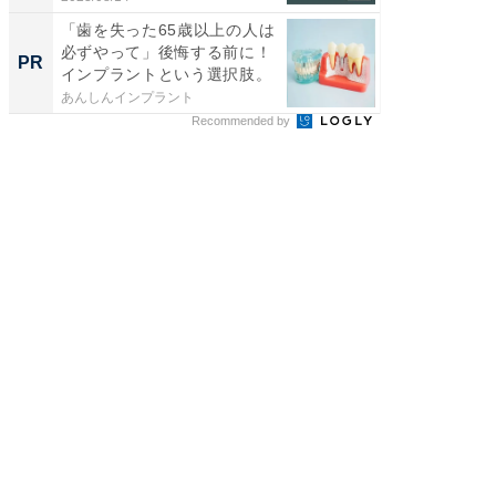
「歯を失った65歳以上の人は
なぜ今
必ずやって」後悔する前に！
ぶ人が急
PR
PR
インプラントという選択肢。
は要確
は...
あんしんインプラント
あんしん
Recommended by