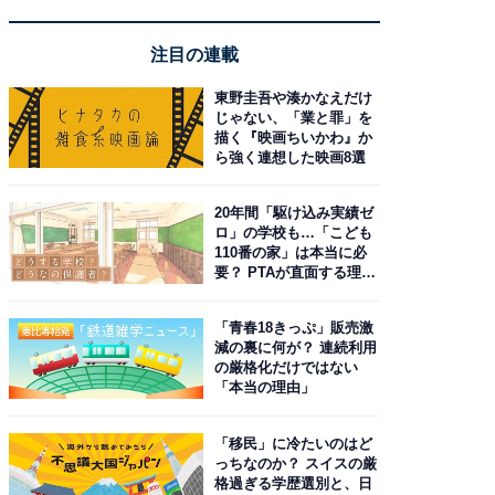
注目の連載
東野圭吾や湊かなえだけ
じゃない、「業と罪」を
描く『映画ちいかわ』か
ら強く連想した映画8選
20年間「駆け込み実績ゼ
ロ」の学校も…「こども
110番の家」は本当に必
要？ PTAが直面する理想
と現実
「青春18きっぷ」販売激
減の裏に何が？ 連続利用
の厳格化だけではない
「本当の理由」
「移民」に冷たいのはど
っちなのか？ スイスの厳
格過ぎる学歴選別と、日