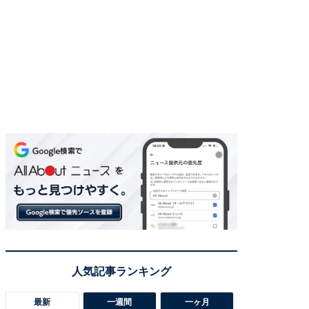
最新
一週間
一ヶ月