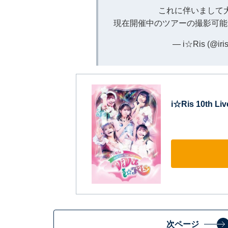
これに伴いまして
現在開催中のツアーの撮影可能
— i☆Ris (@iris
i☆Ris 10th Li
次ページ