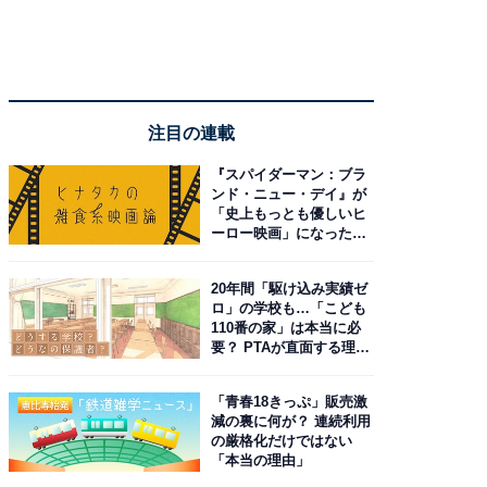
注目の連載
『スパイダーマン：ブラ
ンド・ニュー・デイ』が
「史上もっとも優しいヒ
ーロー映画」になった理
由。予習したい作品は？
20年間「駆け込み実績ゼ
ロ」の学校も…「こども
110番の家」は本当に必
要？ PTAが直面する理想
と現実
「青春18きっぷ」販売激
減の裏に何が？ 連続利用
の厳格化だけではない
「本当の理由」