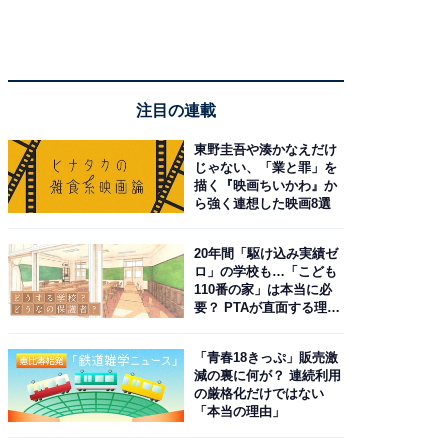
注目の連載
東野圭吾や湊かなえだけ
じゃない、「業と罪」を
描く『映画ちいかわ』か
ら強く連想した映画8選
20年間「駆け込み実績ゼ
ロ」の学校も…「こども
110番の家」は本当に必
要？ PTAが直面する理想
と現実
「青春18きっぷ」販売激
減の裏に何が？ 連続利用
の厳格化だけではない
「本当の理由」