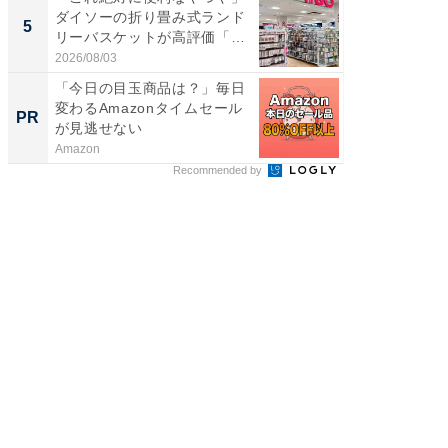
ダイソーの折り畳み式ランド
風呂に、
5
5
リーバスケットが高評価「使
層水風
わ...
帰...
2026/08/03
2026/08/0
「今日の目玉商品は？」毎日
GOETH
変わるAmazonタイムセール
を組み
PR
PR
が見逃せない
Amazon
FINCHI o
Recommended by