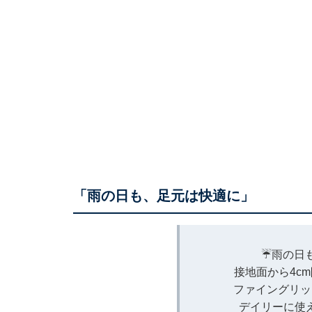
「雨の日も、足元は快適に」
☔雨の日
接地面から4c
ファイングリッ
デイリーに使