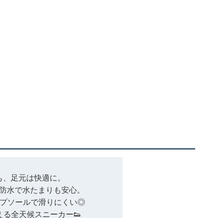
も、足元は快適に。
m防水で水たまりも安心。
プソールで滑りにくい◎
える全天候スニーカー👟