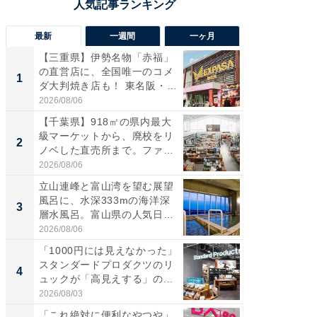
最新
一週間
一ヶ月
【三重県】伊勢名物「赤福」
【兵庫
の直営店に、全国唯一のコメ
ーメン
1
1
ダ大判焼き店も！ 東名阪・
再現した
伊...
道...
2026/08/06
2026/08/0
【千葉県】918㎡の県内最大
【三重
級マーケットから、廃校をリ
の直営
2
2
ノベした直売所まで。ファ
ダ大判焼
ー...
伊...
2026/08/06
2026/08/0
立山連峰と富山湾を望む展望
【千葉県
風呂に、水深333mの海洋深
級マー
3
3
層水風呂。富山県の人気日
ノベし
帰...
ー...
2026/08/06
2026/08/0
「1000円には見えなかった」
ステラ
スタンダードプロダクツのリ
詰め放題
4
4
ュックが「高見えする」の...
00円で「
2026/08/03
2026/08/0
「これ絶対に便利なやつや」
立山連