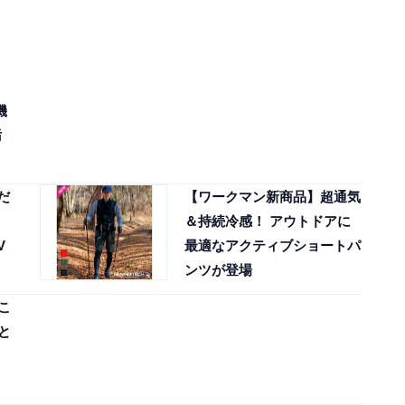
機
汚
だ
【ワークマン新商品】超通気
＆持続冷感！ アウトドアに
V
最適なアクティブショートパ
ンツが登場
こ
と