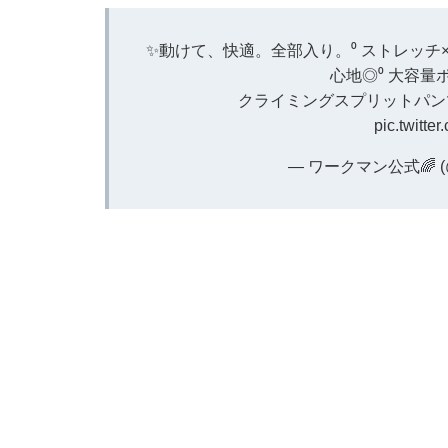
✨動けて、快適。全部入り。⁰ ストレッチ
心地◎⁰ 大容
クライミングスプリットパンツ⁰ 
pic.twitt
— ワークマン公式🌈 (@w