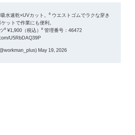
×吸水速乾×UVカット。⁰ ウエストゴムでラクな穿き
量ポケットで作業にも便利。
¥1,900（税込）⁰ 管理番号：46472
er.com/U5RbDAQ39P
orkman_plus)
May 19, 2026