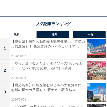
最新
一週間
一ヶ月
【愛知県】無料の動物園＆観光牧場に、市初の
天然温泉も！ 高速道路のハイウェイオア...
1
2026/08/07
「やっと巡り会えたよ」ダイソーの“ちいかわ
ポーチ”が220円で反響。ぬい活＆防災...
2
「ふろやさんわ」の口コミは？
2026/08/06
【鹿児島県】桜島を望む駅ビルの大観覧車に、
「ふろやさんわ」には以下のような口コミが寄せられて
無料の駅ナカ足湯も！ 駅ナカ・駅直結ス...
3
います。
2026/08/08
「1000円には見えなかった」スタンダードプ