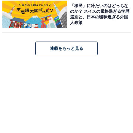
より徒歩約10分
「移民」に冷たいのはどっちな
のか？ スイスの厳格過ぎる学歴
選別と、日本の曖昧過ぎる外国
料金
人政策
※タオルはご持参ください。シャンプー・ボディソープ
は公式サイトをご確認ください。
平日：600円
連載をもっと見る
土・日・祝：600円
営業時間
6:00〜23:00
定休日：毎週木曜日
宿泊可否
宿泊：不可（日帰り入浴専用施設）