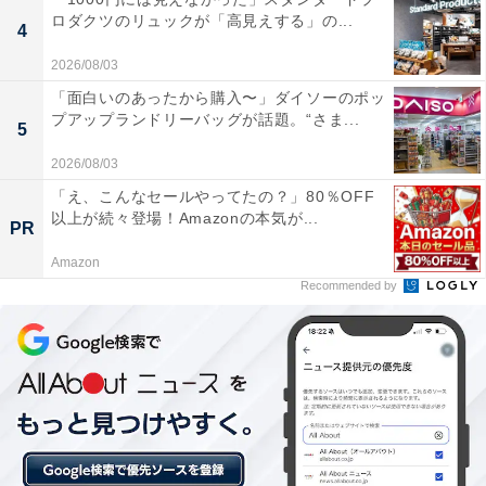
電気風呂の強さがちょうどよく、肩こりや疲れがほ
ロダクツのリュックが「高見えする」の...
4
ぐれました。熱めのお湯とぬるめのお湯があり、自
分のペースで交互に楽しめるのがよかったです。
2026/08/03
「面白いのあったから購入〜」ダイソーのポッ
プアップランドリーバッグが話題。“さま...
5
朝6時から営業しているのが助かります。朝風呂で
2026/08/03
一日のスタートが気持ちよく切れました。地元の常
「え、こんなセールやってたの？」80％OFF
以上が続々登場！Amazonの本気が...
連さんが多く、アットホームな雰囲気の銭湯です。
PR
Amazon
Recommended by
浴室が清潔に保たれていて気持ちよく入れました。
薬湯がよく効いて、入浴後はポカポカが続きまし
た。コインランドリーも使えて便利な施設です。