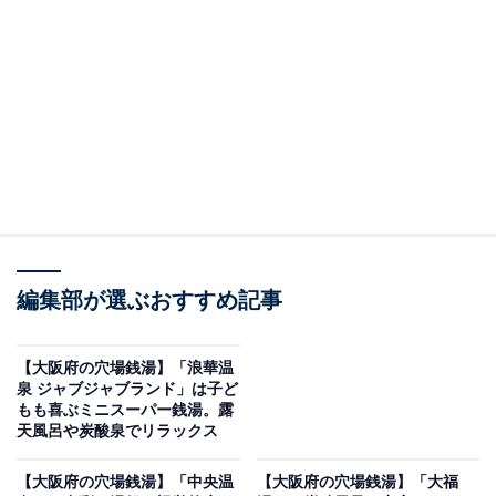
※2026年5月時点で、Googleクチコミが100～300件、平
均評価が4.0超えの銭湯を紹介しています
＞アクセスと料金をチェックする
この記事の執筆者：
All About ニュース編集
部
「All About ニュース」は、ネットの話題から世の中の動きまで、暮
編集部が選ぶおすすめ記事
らしの中にあふれる「なぜ？」「どうして？」を分かりやすく伝え
るAll About発のニュースメディアです。お金や仕事、恋愛、ITに関
...続きを読む
する疑問に対して専門家が分かりやすく回答するほか、エンタメ情
【大阪府の穴場銭湯】「浪華温
報やSNSで話題のトピックスを紹介しています。
泉 ジャブジャブランド」は子ど
※本記事で紹介している商品の購入やサービスの利用により、売上の一部が
もも喜ぶミニスーパー銭湯。露
オールアバウトに還元されることがあります。
天風呂や炭酸泉でリラックス
「ふろやさんわ」は朝6時から営業する西成の昔な
【大阪府の穴場銭湯】「中央温
【大阪府の穴場銭湯】「大福
がらの地域密着型銭湯