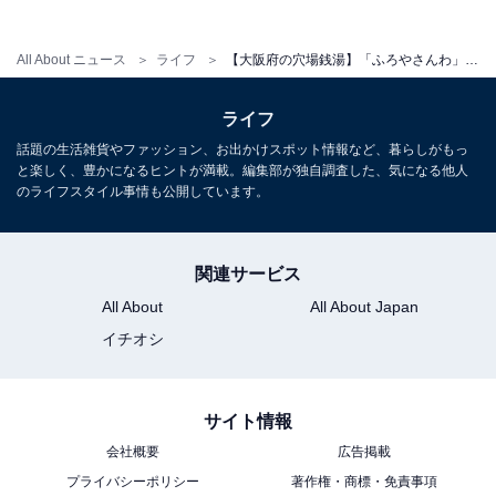
All About ニュース
ライフ
【大阪府の穴場銭湯】「ふろやさんわ」は朝6時から入れる西成の昔ながらの銭湯。電気風呂と薬湯でリラックス
ライフ
話題の生活雑貨やファッション、お出かけスポット情報など、暮らしがもっ
と楽しく、豊かになるヒントが満載。編集部が独自調査した、気になる他人
のライフスタイル事情も公開しています。
関連サービス
All About
All About Japan
イチオシ
こちらもおすすめ
【大阪府の穴場銭湯】「千鳥温泉」は店内に自
転車を預けられる全国的にも珍しい施設。モザ
サイト情報
イクタイルの富士山と無料サウナでリラックス
会社概要
広告掲載
プライバシーポリシー
著作権・商標・免責事項