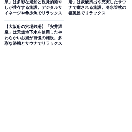
泉」は多彩な湯船と視覚的癒や
湯」は炭酸風呂や充実したサウ
しが共存する施設。デジタルサ
ナで癒される施設。冷水管枕の
イネージや希少魚でリラックス
寝風呂でリラックス
大阪市西成区天下茶屋に位置する昔ながらの銭湯。電気
風呂・水風呂・薬湯・ジェット（超音波）・熱い湯・ぬ
【大阪府の穴場銭湯】「安井温
るい湯と豊富な浴槽が揃っています。朝6時からの朝風
泉」は天然地下水を使用したや
わらかいお湯が自慢の施設。多
呂営業もあり、早朝から地元の方々に親しまれていま
彩な浴槽とサウナでリラックス
す。コインランドリーも併設しており、洗濯と入浴をま
とめて済ませることもできます。
楽天トラベルで大阪府の施設を見る