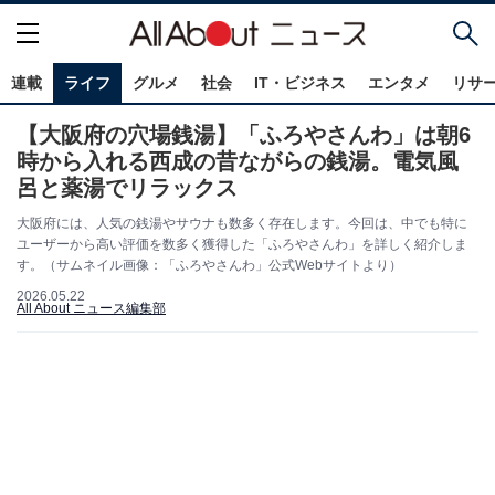
連載
ライフ
グルメ
社会
IT・ビジネス
エンタメ
リサ
【大阪府の穴場銭湯】「ふろやさんわ」は朝6
時から入れる西成の昔ながらの銭湯。電気風
呂と薬湯でリラックス
大阪府には、人気の銭湯やサウナも数多く存在します。今回は、中でも特に
ユーザーから高い評価を数多く獲得した「ふろやさんわ」を詳しく紹介しま
す。（サムネイル画像：「ふろやさんわ」公式Webサイトより）
2026.05.22
All About ニュース編集部