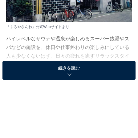
「ふろやさんわ」公式Webサイトより
ハイレベルなサウナや温泉が楽しめるスーパー銭湯やス
パなどの施設を、休日や仕事終わりの楽しみにしている
人も少なくないはず。日々の疲れを癒すリラックスタイ
ムは、何物にも代えがたい時間ですよね。しかし、近年
続きを読む
では高い人気をほこる施設も多く、どこに行けばよいか
迷ってしまう……そんな思いを抱えている人もいるので
はないでしょうか。
そんな人に向けて、All About ニュース編集部が厳選し
た、人気かつ評価の高いサウナや銭湯を紹介します。今
回紹介するのは、大阪府でひそかに人気の施設「ふろや
さんわ」です。