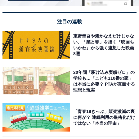
注目の連載
東野圭吾や湊かなえだけじゃな
い、「業と罪」を描く『映画ち
いかわ』から強く連想した映画
8選
20年間「駆け込み実績ゼロ」の
学校も…「こども110番の家」
は本当に必要？ PTAが直面する
理想と現実
アクセス・料金情報は？ 泊まれる？
「青春18きっぷ」販売激減の裏
アクセス
に何が？ 連続利用の厳格化だけ
ではない「本当の理由」
所在地：大阪府大阪市西成区天下茶屋北1-1-12
アクセス：大阪メトロ御堂筋線・堺筋線「動物園前駅」