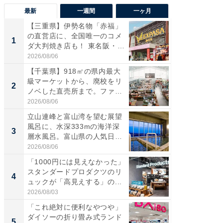
最新
一週間
一ヶ月
【三重県】伊勢名物「赤福」
【兵庫
の直営店に、全国唯一のコメ
ーメン
1
1
ダ大判焼き店も！ 東名阪・
再現した
伊...
道...
2026/08/06
2026/08/0
【千葉県】918㎡の県内最大
【三重
級マーケットから、廃校をリ
の直営
2
2
ノベした直売所まで。ファ
ダ大判焼
ー...
伊...
2026/08/06
2026/08/0
立山連峰と富山湾を望む展望
【千葉県
風呂に、水深333mの海洋深
級マー
3
3
層水風呂。富山県の人気日
ノベし
帰...
ー...
2026/08/06
2026/08/0
「1000円には見えなかった」
ステラ
スタンダードプロダクツのリ
詰め放題
4
4
ュックが「高見えする」の...
00円で「
2026/08/03
2026/08/0
「これ絶対に便利なやつや」
立山連
ダイソーの折り畳み式ランド
風呂に、
5
5