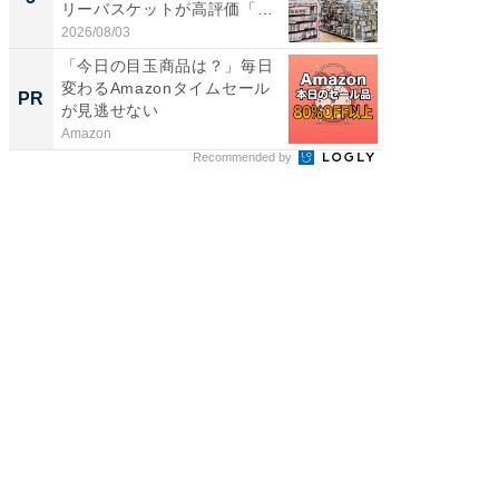
リーバスケットが高評価「使
層水風
わ...
帰...
2026/08/03
2026/08/0
「今日の目玉商品は？」毎日
競馬予
変わるAmazonタイムセール
します
PR
PR
が見逃せない
Amazon
他力本願
Recommended by