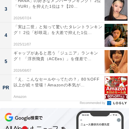
「HANA」の好きなメンバーランキング！ 2位
は？
「YURI」を抑えた1位は？【20...
3
2026/07/24
この記事の執筆者：
All About ニュース編集
「実は二世」と知って驚いたタレントランキン
部
グ！ 2位「杉咲花」を大差で抑えた1位...
4
「All About ニュース」は、ネットの話題から世の中の動きまで、暮
2025/11/07
らしの中にあふれる「なぜ？」「どうして？」を分かりやすく伝え
ギャップがあると思う「ジュニア」ランキン
るAll About発のニュースメディアです。お金や仕事、恋愛、ITに関
...続きを読む
グ！ 「浮所飛貴（ACEes）」を僅差で...
5
する疑問に対して専門家が分かりやすく回答するほか、エンタメ情
報やSNSで話題のトピックスを紹介しています。
2026/08/07
「え、こんなセールやってたの？」80％OFF
次ページ
10位までのランキング結果を見る
以上が続々登場！Amazonの本気が...
PR
Amazon
Recommended by