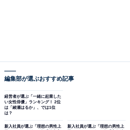
「一匹狼のようにもみえるが周囲に対して気遣いが出来
そう」「厳しさの中に愛情があると思ったから」など、
カリスマ性に加え、周囲への思いやりがある人柄も支持
される理由となりました。
編集部が選ぶおすすめ記事
経営者が選ぶ「一緒に起業した
い女性俳優」ランキング！ 2位
は「綾瀬はるか」、では1位
は？
新入社員が選ぶ「理想の男性上
新入社員が選ぶ「理想の男性上