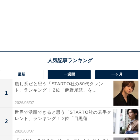
1位は、目標に向かって突き進む力強さと責任感の強さ
を持つ阿部寛さんでした。
「しっかりしていて責任感が強そう」「頼りになりそ
最新
一週間
一ヶ月
う。苦しい時も一緒にがんばれそう」と仕事に対する真
癒し系だと思う「STARTO社の30代タレン
摯な姿勢や誠実さが評価されているようです。安定感の
ト」ランキング！ 2位「伊野尾慧」を...
1
あるビジネスパートナーになってくれそうなイメージが
2026/08/07
多くの経営者から厚い信頼を集めました。
世界で活躍できると思う「STARTO社の若手タ
レント」ランキング！ 2位「目黒蓮...
あわせて読みたい
2
経営者が選ぶ「一緒に起業したい女性俳優」
2026/08/07
ランキング！ 2位は「綾瀬はるか」、では1位