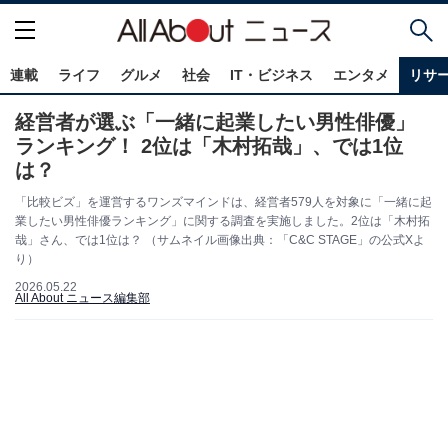
連載
ライフ
グルメ
社会
IT・ビジネス
エンタメ
リサ
経営者が選ぶ「一緒に起業したい男性俳優」
ランキング！ 2位は「木村拓哉」、では1位
は？
「比較ビズ」を運営するワンズマインドは、経営者579人を対象に「一緒に起
業したい男性俳優ランキング」に関する調査を実施しました。2位は「木村拓
哉」さん、では1位は？ （サムネイル画像出典：「C&C STAGE」の公式Xよ
り）
2026.05.22
All About ニュース編集部