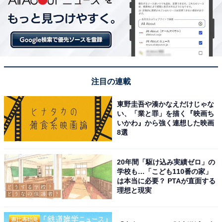
注目の連載
東野圭吾や湊かなえだけじゃな
い、「業と罪」を描く『映画ち
こちらもおすすめ
いかわ』から強く連想した映画
会社員が選ぶ「冷静にメディア対応しそうな男
8選
性芸能人」ランキング！ 2位は「木村拓哉」、
では1位は？
20年間「駆け込み実績ゼロ」の
学校も…「こども110番の家」
は本当に必要？ PTAが直面する
理想と現実