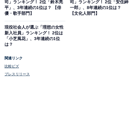
司」ランキング！ 2位「鈴木亮
司」ランキング！ 2位「安住紳
1位：阿部寛
平」、3年連続の1位は？ 【俳
一郎」、8年連続の1位は？
優・歌手部門】
【文化人部門】
現役社会人が選ぶ「理想の女性
新入社員」ランキング！ 2位は
「小芝風花」、3年連続の1位
は？
関連リンク
比較ビズ
プレスリリース
View this post on Instagram