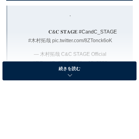
.
𝐂&𝐂 𝐒𝐓𝐀𝐆𝐄
#CandC_STAGE
#木村拓哉
pic.twitter.com/8ZTonck6oK
— 木村拓哉 C&C STAGE Official
(@CandC_STAGE)
May 15, 2026
続きを読む
2位は、カリスマ性とリーダーシップをあわせ持つ木村
拓哉さんでした。
自分に厳しくストイックに一度決めたことをやり抜く姿
勢が、信頼のおけるリーダーになるだろうと期待されて
います。