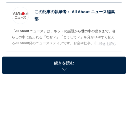
この記事の執筆者：
All About ニュース編集
部
「All About ニュース」は、ネットの話題から世の中の動きまで、暮
らしの中にあふれる「なぜ？」「どうして？」を分かりやすく伝え
るAll About発のニュースメディアです。お金や仕事、恋愛、ITに関
...続きを読む
する疑問に対して専門家が分かりやすく回答するほか、エンタメ情
報やSNSで話題のトピックスを紹介しています。
続きを読む
問題：□に共通するひらがなは？