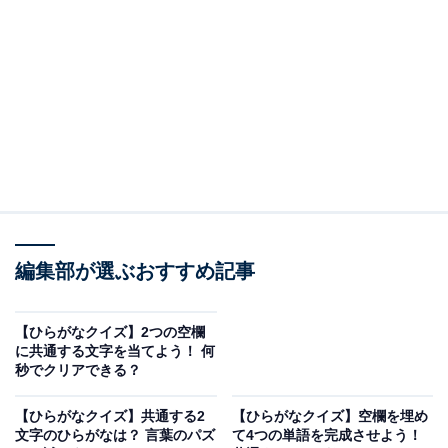
問題：□に共通するひらがなは？
次の言葉に共通して入るひらがなを考えてみましょう。
□□く
編集部が選ぶおすすめ記事
れ□□
か□□かし
【ひらがなクイズ】2つの空欄
に共通する文字を当てよう！ 何
ヒント：コンピューターなどの処理や日常生活において
秒でクリアできる？
割り当てられた仕事。サラダによく使われる薄緑色で水
【ひらがなクイズ】共通する2
【ひらがなクイズ】空欄を埋め
分たっぷりの葉物野菜。そして、ぶつかってくる相手の
文字のひらがなは？ 言葉のパズ
て4つの単語を完成させよう！