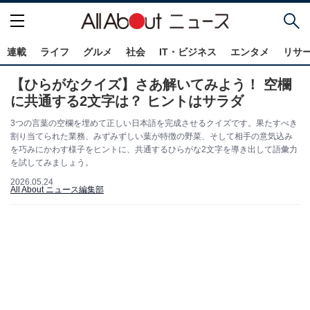
連載
ライフ
グルメ
社会
IT・ビジネス
エンタメ
リサ
【ひらがなクイズ】さあ解いてみよう！ 空欄
に共通する2文字は？ ヒントはサラダ
3つの言葉の空欄を埋めて正しい日本語を完成させるクイズです。果たすべき
割り当てられた業務、みずみずしい葉が特徴の野菜、そして相手の意気込み
を巧みにかわす様子をヒントに、共通するひらがな2文字を導き出して語彙力
を試してみましょう。
2026.05.24
All About ニュース編集部