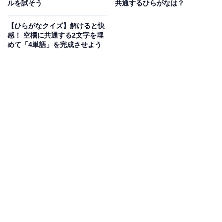
勢いを上手にはぐらかして拍子抜けさせる行為を思い浮
ルを試そう
共通するひらがなは？
かべてみてください。
【ひらがなクイズ】解けると快
感！ 空欄に共通する2文字を埋
めて「4単語」を完成させよう
次ページ
正解を見る