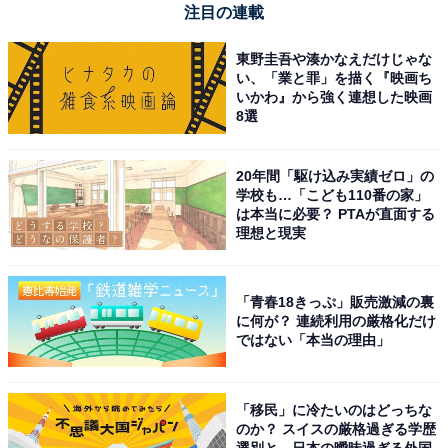
注目の連載
東野圭吾や湊かなえだけじゃな
い、「業と罪」を描く『映画ち
いかわ』から強く連想した映画
8選
20年間「駆け込み実績ゼロ」の
学校も…「こども110番の家」
は本当に必要？ PTAが直面する
理想と現実
「青春18きっぷ」販売激減の裏
に何が？ 連続利用の厳格化だけ
ではない「本当の理由」
「移民」に冷たいのはどっちな
のか？ スイスの厳格過ぎる学歴
選別と、日本の曖昧過ぎる外国