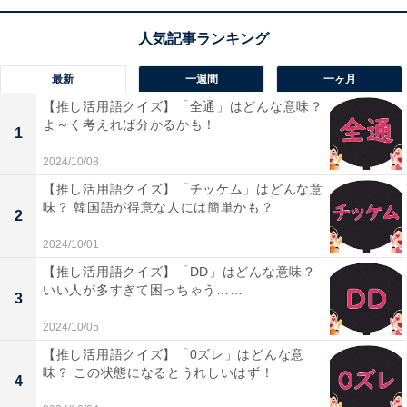
こちらもおすすめ
【ひらがなクイズ】空欄に共通して入るのは
最新
一週間
一ヶ月
何？ 言葉あてクイズに挑戦しよう
【推し活用語クイズ】「全通」はどんな意味？
よ～く考えれば分かるかも！
1
2024/10/08
【推し活用語クイズ】「チッケム」はどんな意
味？ 韓国語が得意な人には簡単かも？
2
2024/10/01
1
2
【推し活用語クイズ】「DD」はどんな意味？
いい人が多すぎて困っちゃう……
3
2024/10/05
【推し活用語クイズ】「0ズレ」はどんな意
味？ この状態になるとうれしいはず！
4