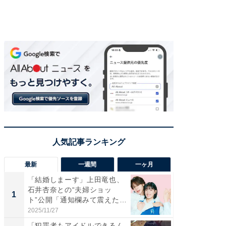
最新
一週間
一ヶ月
「結婚しまーす」上田竜也、
「さす
石井杏奈との“夫婦ショッ
は」高
1
1
ト”公開「通知欄みて震えた」
災地を
「...
「カ...
2025/11/27
2026/08/0
「犯罪者もアイドルできるん
「女の