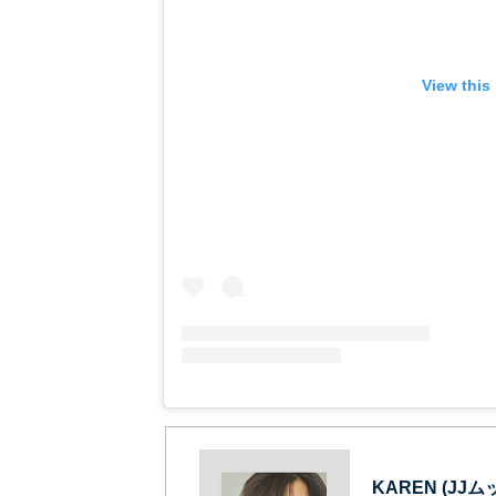
View this
KAREN (JJム