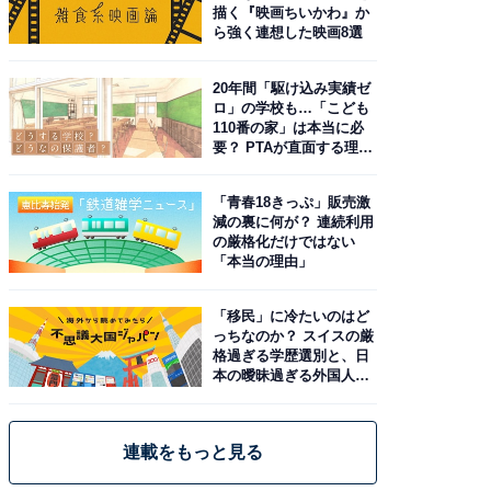
描く『映画ちいかわ』か
ら強く連想した映画8選
20年間「駆け込み実績ゼ
ロ」の学校も…「こども
110番の家」は本当に必
要？ PTAが直面する理想
と現実
「青春18きっぷ」販売激
減の裏に何が？ 連続利用
の厳格化だけではない
「本当の理由」
「移民」に冷たいのはど
っちなのか？ スイスの厳
格過ぎる学歴選別と、日
本の曖昧過ぎる外国人政
策
連載をもっと見る