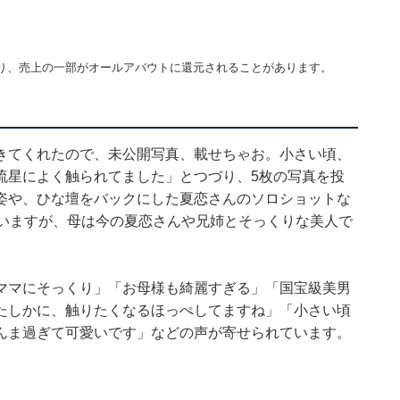
り、売上の一部がオールアバウトに還元されることがあります。
きてくれたので、未公開写真、載せちゃお。小さい頃、
流星によく触られてました」とつづり、5枚の写真を投
姿や、ひな壇をバックにした夏恋さんのソロショットな
ていますが、母は今の夏恋さんや兄姉とそっくりな美人で
ママにそっくり」「お母様も綺麗すぎる」「国宝級美男
たしかに、触りたくなるほっぺしてますね」「小さい頃
んま過ぎて可愛いです」などの声が寄せられています。