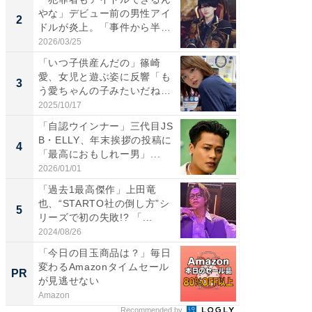
やな」デビュー前の男性アイ
介、バ
2
2
ドルが炎上。「事件から半年
らのプレ
も...
愛...
2026/03/25
2026/08/0
「いつ子供産んだの」篠崎
「脚が
愛、女児と遊ぶ姿に反響「も
横川尚
3
3
う愛ちゃんの子みたいだね」
ムキな姿
「完...
刃...
2025/10/17
2026/08/0
「自認ウインナー」三代目JS
「え、
B・ELLY、年末挨拶の投稿に
芸人、2
4
4
「最高におもしれー男」...
エットに
2026/01/01
2026/08/0
「過去1最高傑作」上田竜
「脳がバ
也、“STARTO社の倒し方”シ
装姿が話
5
5
リーズで初の失敗!? 「...
のお父さ
2024/08/26
2026/08/0
「今日の目玉商品は？」毎日
「え、
変わるAmazonタイムセール
の？」8
PR
PR
が見逃せない
場！Ama
Amazon
Amazon
Recommended by