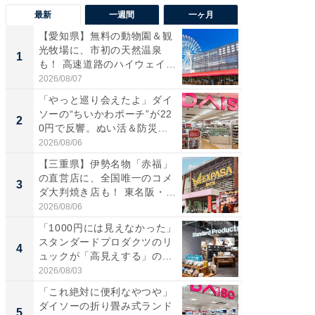
最新
一週間
一ヶ月
【愛知県】無料の動物園＆観
【兵庫
光牧場に、市初の天然温泉
ーメン
1
1
も！ 高速道路のハイウェイオ
再現した
ア...
道...
2026/08/07
2026/08/0
「やっと巡り会えたよ」ダイ
【三重
ソーの“ちいかわポーチ”が22
の直営
2
2
0円で反響。ぬい活＆防災...
ダ大判焼
伊...
2026/08/06
2026/08/0
【三重県】伊勢名物「赤福」
【千葉県
の直営店に、全国唯一のコメ
級マー
3
3
ダ大判焼き店も！ 東名阪・
ノベし
伊...
ー...
2026/08/06
2026/08/0
「1000円には見えなかった」
ステラ
スタンダードプロダクツのリ
詰め放題
4
4
ュックが「高見えする」の...
00円で「
2026/08/03
2026/08/0
「これ絶対に便利なやつや」
立山連
ダイソーの折り畳み式ランド
風呂に、
5
5