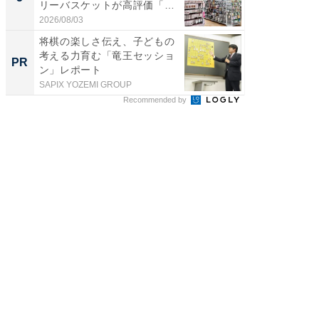
リーバスケットが高評価「使
層水風
わ...
帰...
2026/08/03
2026/08/0
将棋の楽しさ伝え、子どもの
トップ
考える力育む「竜王セッショ
談を語
PR
PR
ン」レポート
SAPIX YOZEMI GROUP
SAPIX Y
Recommended by