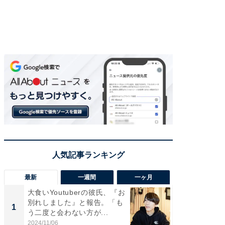
最新
一週間
一ヶ月
大食いYoutuberの彼氏、『お
「さす
別れしました』と報告。「も
は」高
1
1
う二度と会わない方が...
災地を
「カ...
2024/11/06
2026/08/0