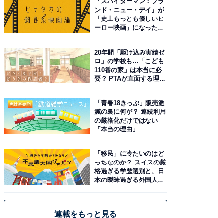
『スパイダーマン：ブラ
ンド・ニュー・デイ』が
「史上もっとも優しいヒ
ーロー映画」になった理
由。予習したい作品は？
20年間「駆け込み実績ゼ
ロ」の学校も…「こども
110番の家」は本当に必
要？ PTAが直面する理想
と現実
「青春18きっぷ」販売激
減の裏に何が？ 連続利用
の厳格化だけではない
「本当の理由」
「移民」に冷たいのはど
っちなのか？ スイスの厳
格過ぎる学歴選別と、日
本の曖昧過ぎる外国人政
策
連載をもっと見る