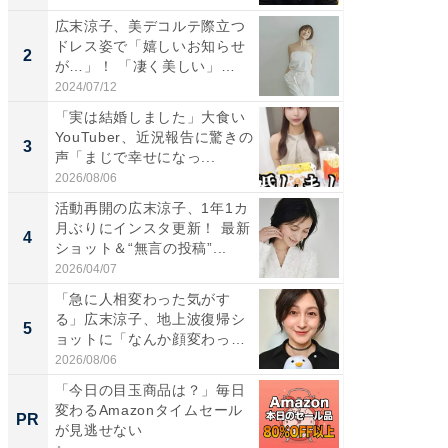
広末涼子、美デコルテ際立つ
「女の
ドレス姿で「嬉しいお知らせ
介、バ
2
2
が…」！ 「凄く美しい」
らのプレ
「透...
愛...
2024/07/12
2026/08/0
「実は結婚しました」大食い
「脚が
YouTuber、近況報告に驚きの
横川尚
3
3
声「まじで幸せになっ...
ムキな姿
刃...
2026/08/06
2026/08/0
活動再開の広末涼子、1年1カ
「え、
月ぶりにインスタ更新！ 最新
芸人、2
4
4
ショット＆“無言の投稿”...
エットに
2026/04/07
2026/08/0
「急に人相変わった気がす
「脳がバ
る」広末涼子、地上波復帰シ
装姿が話
5
5
ョットに「なんか顔変わっ
のお父さ
た」の...
2026/08/06
2026/08/0
「今日の目玉商品は？」毎日
大人の
変わるAmazonタイムセール
ら。 新
PR
PR
が見逃せない