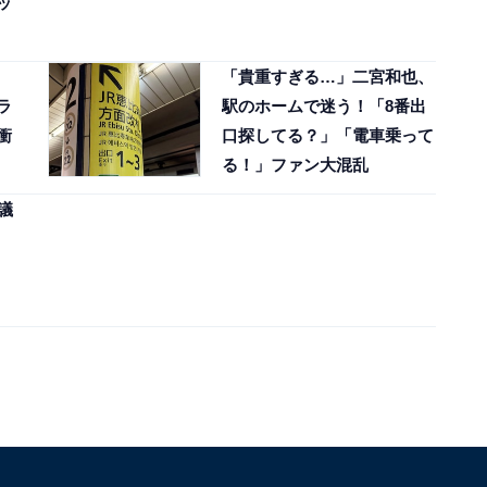
ッ
「貴重すぎる…」二宮和也、
ラ
駅のホームで迷う！「8番出
衝
口探してる？」「電車乗って
る！」ファン大混乱
議