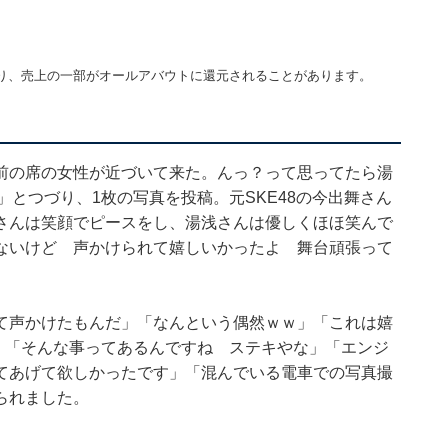
り、売上の一部がオールアバウトに還元されることがあります。
前の席の女性が近づいて来た。んっ？って思ってたら湯
」とつづり、1枚の写真を投稿。元SKE48の今出舞さん
さんは笑顔でピースをし、湯浅さんは優しくほほ笑んで
ないけど 声かけられて嬉しいかったよ 舞台頑張って
て声かけたもんだ」「なんという偶然ｗｗ」「これは嬉
!」「そんな事ってあるんですね ステキやな」「エンジ
てあげて欲しかったです」「混んでいる電車での写真撮
られました。