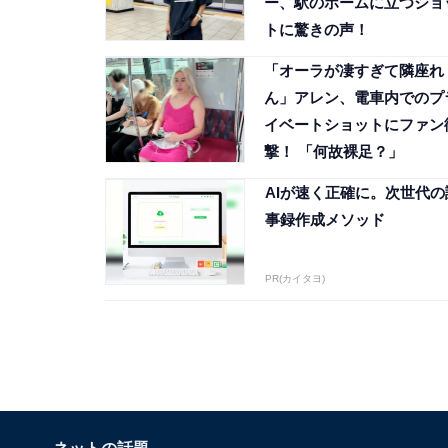
ー、駅のホームに立つショ
トに驚きの声！
「オーラが凄すぎて隣座れ
ん」アレン、電車内でのプ
イベートショットにファン
撃！ 「何故裸足？」
AIが速く正確に。次世代の
事録作成メソッド
PR(カイタヨ)