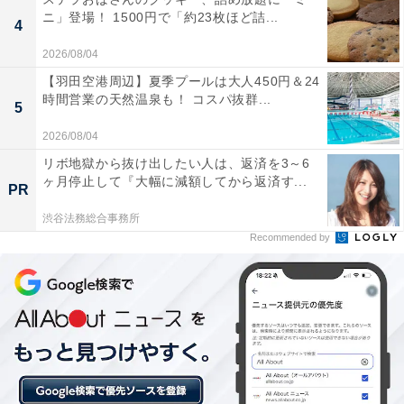
ニ」登場！ 1500円で「約23枚ほど詰...
く温度調節ができるため、毎日のトーストはもちろん、
4
油を使わないヘルシーな「ノンフライ調理」、さらには
2026/08/04
手作りパンの発酵から焼き上げまでこれ1台で楽しめま
【羽田空港周辺】夏季プールは大人450円＆24
す。マットで高級感のあるストーンブラックのデザイン
時間営業の天然温泉も！ コスパ抜群...
5
は、どんなキッチンにもおしゃれに馴染んでくれます！
2026/08/04
リボ地獄から抜け出したい人は、返済を3～6
日立「HMO-F200」の口コミは？
ヶ月停止して『大幅に減額してから返済す...
PR
日立「HMO-F200」には以下のような口コミが寄せられ
渋谷法務総合事務所
ています。
Recommended by
熱風で焼くせいか、普通のトースターより食パンが
サクサク・モチモチに仕上がって毎日の朝食が楽し
みになりました。4枚同時に焼けるので家族が多く
ても助かります