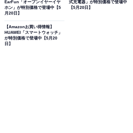
EarFun「オープンイヤーイヤ
式充電器」が特別価格で登場中
オールアバウトに還元されることがあります。
ホン」が特別価格で登場中【5
【5月20日】
月20日】
日立の「コンベクション オーブントースター」
が“今だけ”の限定価格に！ 8％オフで登場
【Amazonお買い得情報】
HUAWEI「スマートウォッチ」
が特別価格で登場中【5月20
日】
日立 コンベクション オーブントースター HMO-F200 B
ストーンブラック 1,300W 食パン 4枚焼き 遠赤ヒーター
熱風対流調理 ノンフライ調理 簡単操作 お手入れ簡単 新生
活 一人暮らし 二人暮らし
Amazonで見る
日立のコンベクション オーブントースター「HMO-