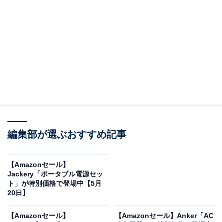
Amazonで商品を見る
※以下のセール情報は5月21日13時現在のものです。値
段の変更、売り切れの場合もあります。
編集部が選ぶおすすめ記事
この記事の執筆者：
All About ニュース お買
いもの部
【Amazonセール】
Amazonのセール商品から売れ筋ランキングまで、毎日のお買いも
Jackery「ポータブル電源セッ
のがもっと楽しく、もっとお得になる情報をお届け。編集部員によ
ト」が特別価格で登場中【5月
る独自レビューなど、ここでしか手に入らない情報も満載です。
...続きを読む
20日】
【Amazonセール】
【Amazonセール】Anker「AC
※本記事で紹介している商品の購入やサービスの利用により、売上の一部が