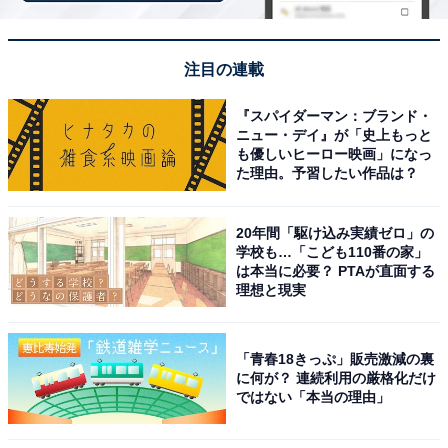
スーパーの惣菜（唐揚げや天ぷら）を「ノンフラ
イ」モードで温め直すと、余分な油が落ちて出来立
注目の連載
てのようにサクサクになります。これだけでも買っ
『スパイダーマン：ブランド・
た価値がありました
ニュー・デイ』が「史上もっと
も優しいヒーロー映画」になっ
た理由。予習したい作品は？
低温調理ができるので、パンの一次発酵・二次発酵
20年間「駆け込み実績ゼロ」の
からそのまま焼き上げまでスムーズに作れるのが嬉
学校も…「こども110番の家」
しい。操作もシンプルで使い勝手が良いです
は本当に必要？ PTAが直面する
理想と現実
朝のトーストをワンランク上の美味しさにしたい人はも
「青春18きっぷ」販売激減の裏
ちろん、揚げ物の温め直しを美味しくヘルシーにしたい
に何が？ 連続利用の厳格化だけ
ではない「本当の理由」
人、パン作りや本格的なオーブン料理に挑戦したい新生
活・買い替えの方に広くおすすめできる万能トースター