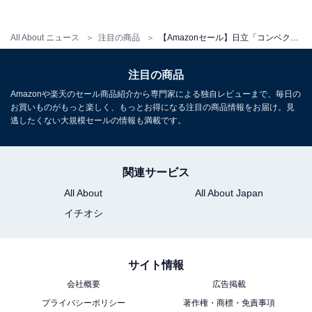
【今日チェックしたい】日立の人気商品5選
All About ニュース
注目の商品
【Amazonセール】日立「コンベクション オーブントースター」が特別価格で登場中【5月21日】
日立「PKV-BK3K」
注目の商品
Amazonや楽天のセール商品紹介から専門家による独自レビューまで、毎日の
お買いものがもっと楽しく、もっとお得になる注目の商品情報をお届け。見
逃したくない大規模セールの情報も満載です。
関連サービス
All About
All About Japan
日立(HITACHI) 掃除機 かるパックスティック 紙パック式
イチオシ
スティッククリーナー PKV-BK3K V ライトラベンダー 日
本製 強力パワー 軽量 自走式
Amazonで見る
サイト情報
会社概要
広告掲載
プライバシーポリシー
著作権・商標・免責事項
日立「PV-BL3M」