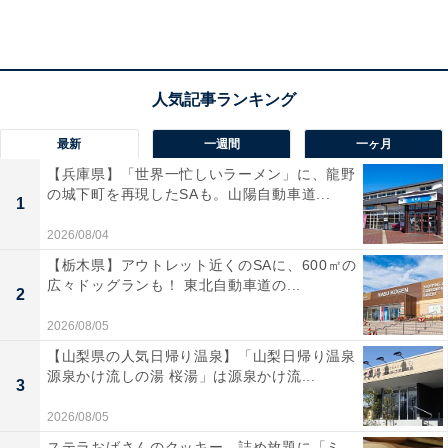
F200」は現在8％オフの特別価格・税込1万3800円で販
売中。タイムセールの終了時期は明らかにされておら
ず、
在庫がなくなり次第終了する可能性もあります
。
この商品のおすすめポイントは？
最新
一週間
一ヶ月
トーストだけでなく本格的なオーブン調理までマルチに
【兵庫県】「世界一忙しいラーメン」に、龍野
こなす、
日立の「コンベクションオーブントースター
の城下町を再現したSAも。山陽自動車道...
1
HMO-F200」
です。最大の特徴は、内蔵ファンで熱風を
2026/08/04
循環させる「熱風対流（コンベクション）調理」と「遠
【栃木県】アウトレット近くのSAに、600㎡の
赤ヒーター」の組み合わせ。庫内全体の温度を均一に保
広々ドッグランも！ 東北自動車道の...
2
ち、食材の旨味を閉じ込めながら
外はカリッと、中はジ
2026/08/05
ューシーに
焼き上げます。
【山梨県の人気日帰り温泉】「山梨日帰り温泉
源泉かけ流しの湯 桜湯」は源泉かけ流...
3
庫内は広々としており、
食パンなら一度に4枚、直径約
25cmのピザも丸ごと焼ける
大容量サイズ。1300Wのハ
2026/08/05
イパワーに加え、40℃の低温から250℃の高音まで細か
ステラおばさんのクッキー、詰め放題に「ミ