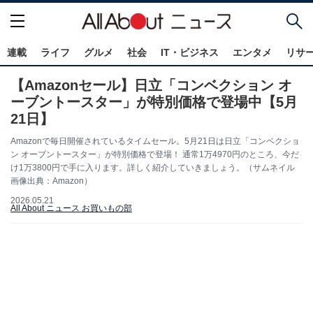
連載
ライフ
グルメ
社会
IT・ビジネス
エンタメ
リサ
【Amazonセール】日立「コンベクション オ
ーブントースター」が特別価格で登場中【5月
21日】
Amazonで毎日開催されているタイムセール。5月21日は日立「コンベクショ
ン オーブントースター」が特別価格で登場！ 通常1万4970円のところ、今だ
け1万3800円で手に入ります。詳しく紹介していきましょう。（サムネイル
画像出典：Amazon）
2026.05.21
All About ニュース お買いもの部