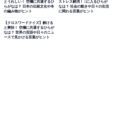
とうれしい！ 空欄に共通するひ
ストレス解消！ □に入るひらが
らがなは？ 日本の伝統文化や冬
なは？ 社会の動きや日々の生活
の編み物がヒント
に関わる言葉がヒント
【クロスワードクイズ】解ける
と爽快！ 空欄に共通するひらが
なは？ 世界の言語や日々のニュ
ースで見かける言葉がヒント
こちらもおすすめ
【クロスワードクイズ】解けると快感！ □に入
るひらがなは？ お金を入れる小物や人気の読み
物がヒント