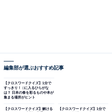
□に入るひらがなは？
マスの交差する部分に注目して、2つの□に入るひらがな
を考えてみてください。文字のつながりは以下の通りで
す。
・横の並び：こ ＋ □ ＋ や ＋ □
・縦の並び（左）：は ＋ □ ＋ こ
・縦の並び（右）：や ＋ □ ＋ み
編集部が選ぶおすすめ記事
【クロスワードクイズ】1分で
次ページ
正解を見る
すっきり！ □に入るひらがな
は？ 日本の春を彩るものや本が
集まる場所がヒント
【クロスワードクイズ】解ける
【クロスワードクイズ】1分で