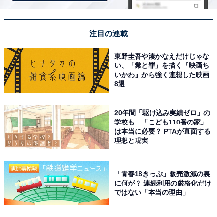
注目の連載
東野圭吾や湊かなえだけじゃな
い、「業と罪」を描く『映画ち
いかわ』から強く連想した映画
8選
20年間「駆け込み実績ゼロ」の
学校も…「こども110番の家」
は本当に必要？ PTAが直面する
理想と現実
「青春18きっぷ」販売激減の裏
に何が？ 連続利用の厳格化だけ
ではない「本当の理由」