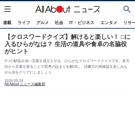
連載
ライフ
グルメ
社会
IT・ビジネス
エンタメ
リサ
【クロスワードクイズ】解けると楽しい！ □に
入るひらがなは？ 生活の道具や食卓の名脇役
がヒント
3つの馴染み深い言葉を成立させる、ひらがなクロスワードクイズです。多方
向から言葉を探ることで思考の詰まりを解消し、語彙力の再確認を楽しみな
がら頭をクリアにしましょう。
2026.05.24
All About ニュース編集部