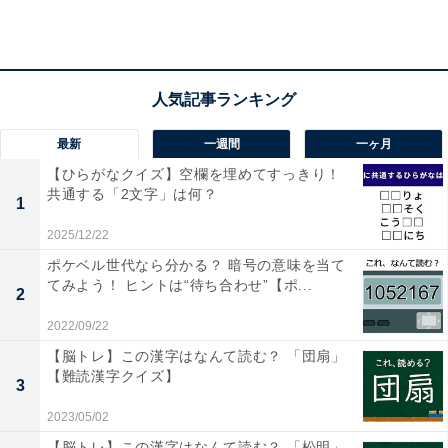
1
2
最新
一週間
一ヶ月
【ひらがなクイズ】空欄を埋めてすっきり！
共通する「2文字」は何？
1
2025/12/22
ポケベル世代なら分かる？ 暗号の意味を当て
てみよう！ ヒントは“待ち合わせ”【ポ...
2
2022/09/22
【脳トレ】この漢字はなんて読む？ 「団扇」
【難読漢字クイズ】
3
2023/05/02
【脳トレ】この漢字はなんて読む？ 「松明」