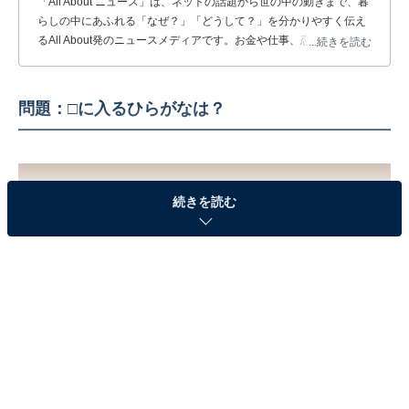
「All About ニュース」は、ネットの話題から世の中の動きまで、暮
らしの中にあふれる「なぜ？」「どうして？」を分かりやすく伝え
るAll About発のニュースメディアです。お金や仕事、恋愛、ITに関
...続きを読む
する疑問に対して専門家が分かりやすく回答するほか、エンタメ情
報やSNSで話題のトピックスを紹介しています。
問題：□に入るひらがなは？
続きを読む