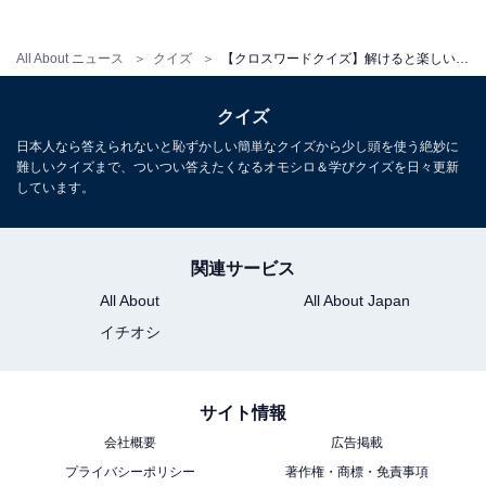
All About ニュース
クイズ
【クロスワードクイズ】解けると楽しい！ □に入るひらがなは？ 生活の道具や食卓の名脇役がヒント
クイズ
日本人なら答えられないと恥ずかしい簡単なクイズから少し頭を使う絶妙に
難しいクイズまで、ついつい答えたくなるオモシロ＆学びクイズを日々更新
しています。
関連サービス
All About
All About Japan
イチオシ
サイト情報
会社概要
広告掲載
プライバシーポリシー
著作権・商標・免責事項