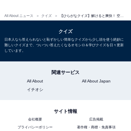
All About ニュース
クイズ
【ひらがなクイズ】解けると爽快！ 空欄に共通する2文字は？ ヒントは懐かしい遊び
クイズ
日本人なら答えられないと恥ずかしい簡単なクイズから少し頭を使う絶妙に
難しいクイズまで、ついつい答えたくなるオモシロ＆学びクイズを日々更新
しています。
関連サービス
All About
All About Japan
イチオシ
サイト情報
会社概要
広告掲載
プライバシーポリシー
著作権・商標・免責事項