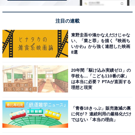
注目の連載
東野圭吾や湊かなえだけじゃな
い、「業と罪」を描く『映画ち
いかわ』から強く連想した映画
8選
20年間「駆け込み実績ゼロ」の
学校も…「こども110番の家」
は本当に必要？ PTAが直面する
理想と現実
「青春18きっぷ」販売激減の裏
に何が？ 連続利用の厳格化だけ
ではない「本当の理由」