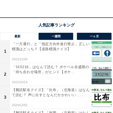
【ひらがなクイズ】解けると快感！ 空欄に共通
する2文字は？ 「愛の言葉」に関する言葉がヒ
ント
最新
一週間
一ヶ月
「一方通行」と「指定方向外進行禁止」正しい
標識はどっち？【道路標識クイズ】
1
2022/12/26
1
2
「310216」はなんて読む？ ポケベル全盛期の
「待ち合わせ場所」がヒント【ポケ...
2
2022/10/14
【難読駅名クイズ】「比布」（北海道）はなん
て読む？ 声に出すとなんだかかわいい…...
3
2024/12/02
【難読駅名クイズ】「祝園」（京都府）はなん