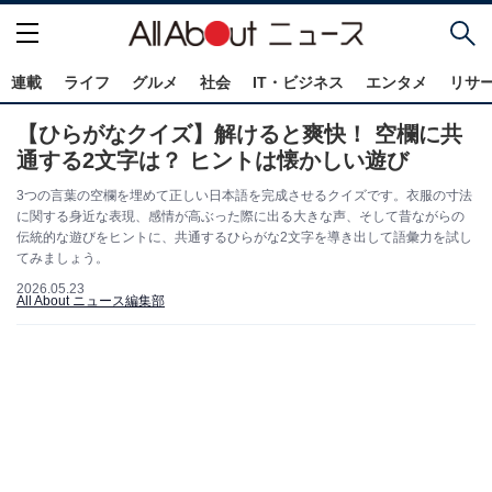
連載
ライフ
グルメ
社会
IT・ビジネス
エンタメ
リサ
【ひらがなクイズ】解けると爽快！ 空欄に共
通する2文字は？ ヒントは懐かしい遊び
3つの言葉の空欄を埋めて正しい日本語を完成させるクイズです。衣服の寸法
に関する身近な表現、感情が高ぶった際に出る大きな声、そして昔ながらの
伝統的な遊びをヒントに、共通するひらがな2文字を導き出して語彙力を試し
てみましょう。
2026.05.23
All About ニュース編集部