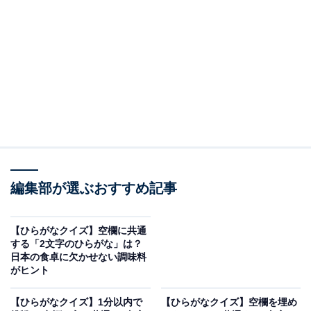
問題：□に共通するひらがなは？
次の言葉に共通して入るひらがなを考えてみましょう。
き□□
お□□び
編集部が選ぶおすすめ記事
□□うま
【ひらがなクイズ】空欄に共通
ヒント：服の襟の付け根から裾までの長さ。感情が高ぶ
する「2文字のひらがな」は？
ったときや勢いをつけるときに発する大きな声。そし
日本の食卓に欠かせない調味料
がヒント
て、2本の棒に足場をつけ、それに乗って歩く昔ながら
の遊びを思い浮かべてみてください。
【ひらがなクイズ】1分以内で
【ひらがなクイズ】空欄を埋め