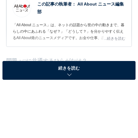
この記事の執筆者：
All About ニュース編集
部
「All About ニュース」は、ネットの話題から世の中の動きまで、暮
らしの中にあふれる「なぜ？」「どうして？」を分かりやすく伝え
るAll About発のニュースメディアです。お金や仕事、恋愛、ITに関
...続きを読む
する疑問に対して専門家が分かりやすく回答するほか、エンタメ情
報やSNSで話題のトピックスを紹介しています。
問題：□に共通するひらがなは？
続きを読む