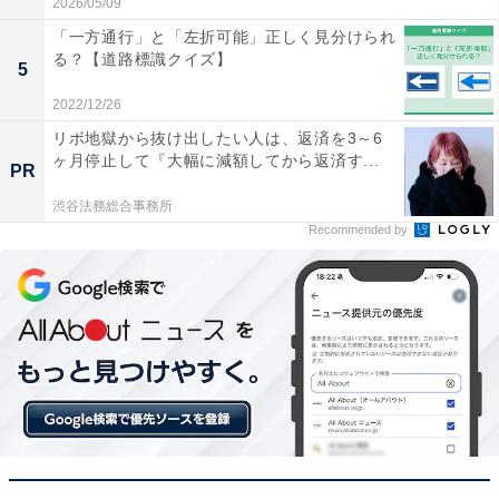
2026/05/09
「一方通行」と「左折可能」正しく見分けられ
る？【道路標識クイズ】
5
2022/12/26
リボ地獄から抜け出したい人は、返済を3～6
ヶ月停止して『大幅に減額してから返済す...
PR
渋谷法務総合事務所
Recommended by