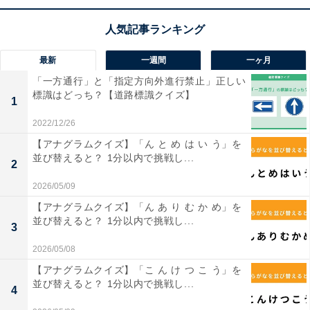
こちらもおすすめ
【ひらがなクイズ】共通する2つのひらがなは何
でしょう？ 地名、冬の風物詩に欠かせない食材
も！
最新
一週間
一ヶ月
「一方通行」と「指定方向外進行禁止」正しい
標識はどっち？【道路標識クイズ】
1
2022/12/26
【アナグラムクイズ】「ん と め は い う」を
並び替えると？ 1分以内で挑戦し...
2
2026/05/09
1
2
【アナグラムクイズ】「ん あ り む か め」を
並び替えると？ 1分以内で挑戦し...
3
2026/05/08
【アナグラムクイズ】「こ ん け つ こ う」を
並び替えると？ 1分以内で挑戦し...
4