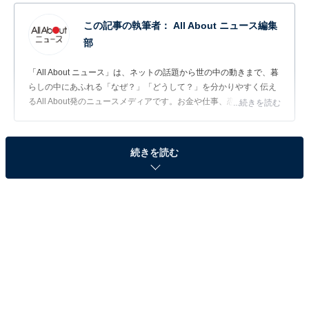
この記事の執筆者：
All About ニュース編集
部
「All About ニュース」は、ネットの話題から世の中の動きまで、暮
らしの中にあふれる「なぜ？」「どうして？」を分かりやすく伝え
るAll About発のニュースメディアです。お金や仕事、恋愛、ITに関
...続きを読む
する疑問に対して専門家が分かりやすく回答するほか、エンタメ情
報やSNSで話題のトピックスを紹介しています。
問題：□に共通するひらがなは？
続きを読む