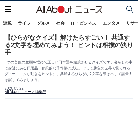
連載
ライフ
グルメ
社会
IT・ビジネス
エンタメ
リサ
【ひらがなクイズ】解けたらすごい！ 共通す
る2文字を埋めてみよう！ ヒントは相撲の決り
手
3つの言葉の空欄を埋めて正しい日本語を完成させるクイズです。暮らしの中
で身近にある日用品、伝統的な手作業の技法、そして勝負の世界で見られる
ダイナミックな動きをヒントに、共通するひらがな2文字を導き出して語彙力
を試してみましょう。
2026.05.22
All About ニュース編集部