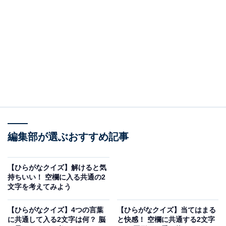
問題：□に共通するひらがなは？
次の言葉に共通して入るひらがなを考えてみましょう。
□□る
編集部が選ぶおすすめ記事
は□□り
おし□□し
【ひらがなクイズ】解けると気
持ちいい！ 空欄に入る共通の2
ヒント：洗面所や浴室などで水分を拭き取るために使う
文字を考えてみよう
布製品。手作業で布を製品化する伝統的な手法やその職
【ひらがなクイズ】4つの言葉
【ひらがなクイズ】当てはまる
人。相撲の決まり手で、相手の胸や肩に力を加えて押し
に共通して入る2文字は何？ 脳
と快感！ 空欄に共通する2文字
て後ろに転ばせる技を思い浮かべてみてください。