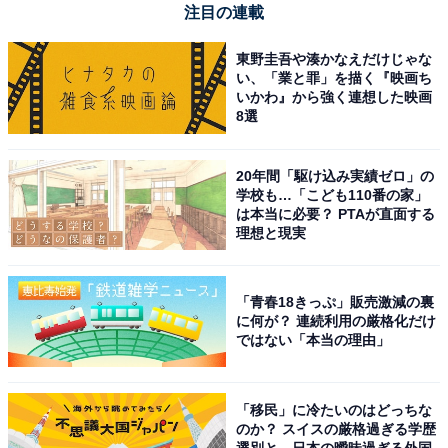
注目の連載
東野圭吾や湊かなえだけじゃな
い、「業と罪」を描く『映画ち
いかわ』から強く連想した映画
8選
20年間「駆け込み実績ゼロ」の
学校も…「こども110番の家」
は本当に必要？ PTAが直面する
理想と現実
「青春18きっぷ」販売激減の裏
に何が？ 連続利用の厳格化だけ
ではない「本当の理由」
「移民」に冷たいのはどっちな
のか？ スイスの厳格過ぎる学歴
選別と、日本の曖昧過ぎる外国