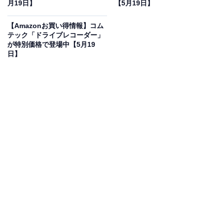
月19日】
【5月19日】
Bose QuietComfort Ultra Headphones 完全 ワイヤレ
ス 空間オーディオ ヘッドホン ノイズキャンセリング
【Amazonお買い得情報】コム
Bluetooth接続 マイク付 最大24時間再生 急速充電 ホワイ
テック「ドライブレコーダー」
トスモーク
が特別価格で登場中【5月19
Amazonで見る
日】
Boseのワイヤレスヘッドホン「QuietComfort Ultra
Headphones」は現在18％オフの特別価格・税込4万
4222円で販売中です。
この商品のおすすめポイントは？
Boseの「QuietComfort Ultra Headphones」は、
世界最
高クラスのノイズキャンセリング
と、まるで目の前で演
奏されているかのような
画期的な空間オーディオ
を搭載
したヘッドホンです。耳を優しく包み込む極上の装着感
で、最大24時間の連続再生が可能なのも嬉しいポイント