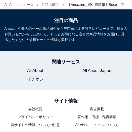
All About ニュース
注目の商品
【Amazonお買い得情報】Bose「ワイヤレスヘッドホン」が特別価格で登場中【5月21日】
注目の商品
Amazonや楽天のセール商品紹介から専門家による独自レビューまで、毎日の
お買いものがもっと楽しく、もっとお得になる注目の商品情報をお届け。見
Bose QuietComfort Ultra Headphones LE（第2世代）
逃したくない大規模セールの情報も満載です。
空間オーディオ 完全 ワイヤレス オーバーイヤー型 ヘッド
ホン ノイズキャンセリング Bluetooth接続 マイク搭載 最
大30時間再生 急速充電 デザートゴールド
関連サービス
Amazonで見る
All About
All About Japan
イチオシ
Bose「QuietComfort Earbuds」
サイト情報
会社概要
広告掲載
プライバシーポリシー
著作権・商標・免責事項
当サイトの情報についての注意
All About ニュースについて