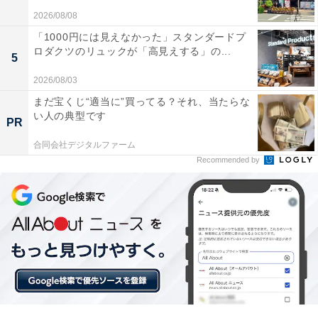
2026/08/08
空間オーディオの臨場感が素晴らしくライブ会場に
「1000円には見えなかった」スタンダードプ
いるような感覚になります
ロダクツのリュックが「高見えする」の...
5
2026/08/03
まだ宝くじ“適当に”買ってる？それ、当たらな
長時間の使用でも耳が痛くならずふんわりとした極
い人の典型です
PR
上の付け心地が最高です
合同会社デジタルファーム
Recommended by
最高の音質と静寂の中で音楽を楽しみたい人や、長時間
の移動でも快適に過ごしたい人には、おすすめの商品と
いえそうです。
あわせて読みたい
【Amazonお買い得情報】JVCケンウッド
「ポータブルスピーカー」が特別価格で登場
中【5月19日】