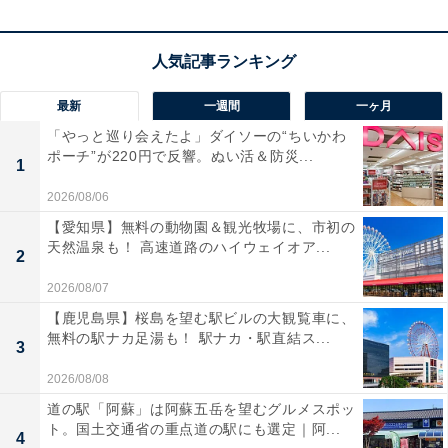
ですね。
お気に入りの音楽や映画にいつでも完全に没頭でき、毎
日の移動やデスクワークの時間が贅沢なプライベート空
最新
一週間
一ヶ月
間へと生まれ変わります！
「やっと巡り会えたよ」ダイソーの“ちいかわ
ポーチ”が220円で反響。ぬい活＆防災...
1
Boseのワイヤレスヘッドホン「QuietComfort Ultra
2026/08/06
Headphones」の口コミは？
【愛知県】無料の動物園＆観光牧場に、市初の
Boseのワイヤレスヘッドホン「QuietComfort Ultra
天然温泉も！ 高速道路のハイウェイオア...
2
Headphones」には以下のような口コミが寄せられてい
2026/08/07
ます。
【鹿児島県】桜島を望む駅ビルの大観覧車に、
無料の駅ナカ足湯も！ 駅ナカ・駅直結ス...
3
ノイズキャンセリングが本当に強力で周囲の雑音が
2026/08/08
消え音楽に没頭できます
道の駅「阿蘇」は阿蘇五岳を望むグルメスポッ
ト。国土交通省の重点道の駅にも選定｜阿...
4