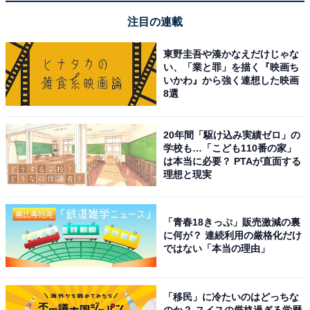
注目の連載
東野圭吾や湊かなえだけじゃな
い、「業と罪」を描く『映画ち
いかわ』から強く連想した映画
8選
20年間「駆け込み実績ゼロ」の
学校も…「こども110番の家」
は本当に必要？ PTAが直面する
理想と現実
「青春18きっぷ」販売激減の裏
に何が？ 連続利用の厳格化だけ
【今日チェックしたい】Boseの人気商品5選
ではない「本当の理由」
Bose「QuietComfort Ultra Headphones（第2世
「移民」に冷たいのはどっちな
のか？ スイスの厳格過ぎる学歴