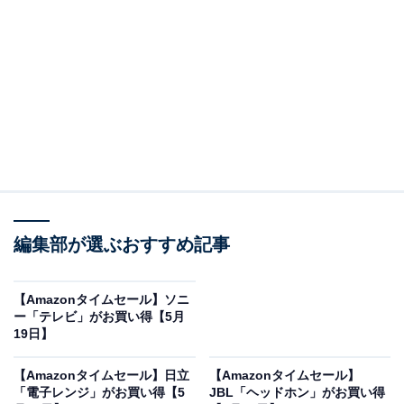
※以下のセール情報は5月21日17時45分現在のもので
す。値段の変更、売り切れの場合もあります。
※本記事で紹介している商品の購入やサービスの利用により、売上の一部が
オールアバウトに還元されることがあります。
Boseの「ワイヤレスヘッドホン」が限定価格に！
18％オフで登場
編集部が選ぶおすすめ記事
【Amazonタイムセール】ソニ
ー「テレビ」がお買い得【5月
19日】
【Amazonタイムセール】日立
【Amazonタイムセール】
「電子レンジ」がお買い得【5
JBL「ヘッドホン」がお買い得