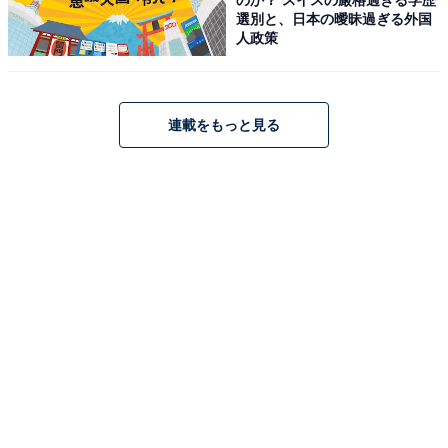
代）」
選別と、日本の曖昧過ぎる外国
人政策
連載をもっと見る
Bose QuietComfort Ultra Headphones（第2世代） 空
間オーディオ 完全 ワイヤレス オーバーイヤー型 ヘッドホ
ン ノイズキャンセリング Bluetooth接続 マイク搭載 最大
30時間再生 急速充電 ブラック
Amazonで見る
Bose「QuietComfort Ultra Headphones LE（第2世
代）」