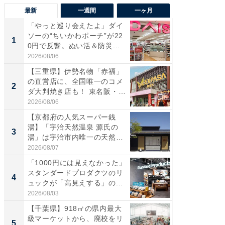
最新
一週間
一ヶ月
「やっと巡り会えたよ」ダイ
【兵庫
ソーの“ちいかわポーチ”が22
ーメン
1
1
0円で反響。ぬい活＆防災...
再現した
道...
2026/08/06
2026/08/0
【三重県】伊勢名物「赤福」
【三重
の直営店に、全国唯一のコメ
の直営
2
2
ダ大判焼き店も！ 東名阪・
ダ大判焼
伊...
伊...
2026/08/06
2026/08/0
【京都府の人気スーパー銭
【千葉県
湯】「宇治天然温泉 源氏の
級マー
3
3
湯」は宇治市内唯一の天然温
ノベし
泉と...
ー...
2026/08/07
2026/08/0
「1000円には見えなかった」
ステラ
スタンダードプロダクツのリ
詰め放題
4
4
ュックが「高見えする」の...
00円で「
2026/08/03
2026/08/0
【千葉県】918㎡の県内最大
立山連
級マーケットから、廃校をリ
風呂に、
5
5