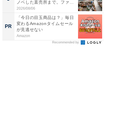
ノベした直売所まで。ファ
層水風
ー...
帰...
2026/08/06
2026/08/0
「今日の目玉商品は？」毎日
「え、
変わるAmazonタイムセール
の？」8
PR
PR
が見逃せない
場！Ama
Amazon
Amazon
Recommended by