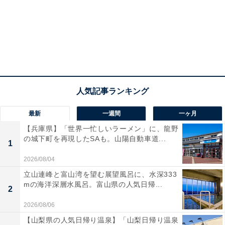
最新
一週間
一ヶ月
【兵庫県】「世界一忙しいラーメン」に、龍野
の城下町を再現したSAも。山陽自動車道...
1
2026/08/04
立山連峰と富山湾を望む展望風呂に、水深333
mの海洋深層水風呂。富山県の人気日帰...
2
2026/08/06
【山梨県の人気日帰り温泉】「山梨日帰り温泉