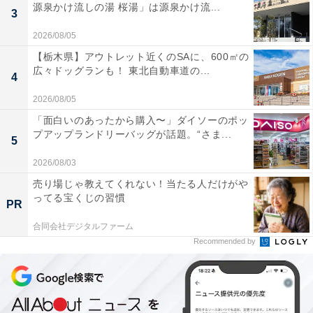
源泉かけ流しの湯 桜湯」は源泉かけ流...
3
2026/08/05
【栃木県】アウトレット近くのSAに、600㎡の
広々ドッグランも！ 東北自動車道の...
4
2026/08/05
「面白いのあったから購入〜」ダイソーのポッ
プアップランドリーバッグが話題。“さま...
5
2026/08/03
売り場じゃ教えてくれない！当たる人だけがや
ってる宝くじの習慣
PR
合同会社デジタルファーム
Recommended by