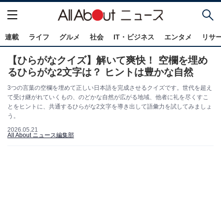
連載
ライフ
グルメ
社会
IT・ビジネス
エンタメ
リサ
【ひらがなクイズ】解いて爽快！ 空欄を埋め
るひらがな2文字は？ ヒントは豊かな自然
3つの言葉の空欄を埋めて正しい日本語を完成させるクイズです。世代を超え
て受け継がれていくもの、のどかな自然が広がる地域、他者に礼を尽くすこ
とをヒントに、共通するひらがな2文字を導き出して語彙力を試してみましょ
う。
2026.05.21
All About ニュース編集部