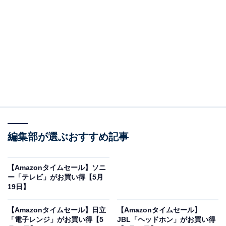
※以下のセール情報は5月21日15時30分現在のもので
す。値段の変更、売り切れの場合もあります。
この記事の執筆者：
All About ニュース お買
いもの部
編集部が選ぶおすすめ記事
Amazonのセール商品から売れ筋ランキングまで、毎日のお買いも
のがもっと楽しく、もっとお得になる情報をお届け。編集部員によ
【Amazonタイムセール】ソニ
る独自レビューなど、ここでしか手に入らない情報も満載です。
...続きを読む
ー「テレビ」がお買い得【5月
19日】
※本記事で紹介している商品の購入やサービスの利用により、売上の一部が
オールアバウトに還元されることがあります。
【Amazonタイムセール】日立
【Amazonタイムセール】
「電子レンジ」がお買い得【5
JBL「ヘッドホン」がお買い得
パナソニックの「インパクトドライバー」が限定