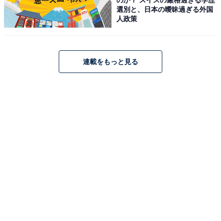
選別と、日本の曖昧過ぎる外国
【今日チェックしたい】パナソニックの人気商品5
人政策
選
連載をもっと見る
パナソニック「EZ1PD1X-R」
パナソニック(Panasonic) 充電インパクトドライバー
EZ1PD1 本体のみ 【ONE ATTACH対応】 (電池パック/充
電器/ケース別売) EXENA デュアル(14.4V/18V対応)
EZ1PD1X-R レッド