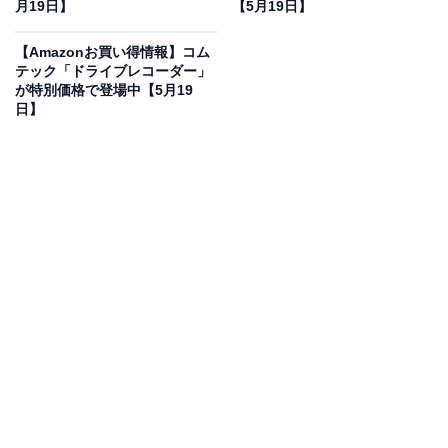
月19日】
【5月19日】
価格に！ 15％オフで登場
【Amazonお買い得情報】コム
テック「ドライブレコーダー」
が特別価格で登場中【5月19
日】
パナソニック(Panasonic) 充電 インパクトドライバー
18V 4.2Ah グレー EZ75A7LS2G-H
Amazonで見る
パナソニックのインパクトドライバー「EZ75A7LS2G-
H」は現在15％オフの特別価格・税込5万8900円で販売
中です。