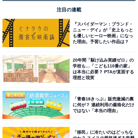
す。
注目の連載
あわせて読みたい
『スパイダーマン：ブランド・
【Amazonタイムセール】ハイコーキ「イン
ニュー・デイ』が「史上もっと
パクトレンチ」がお買い得【5月19日】
も優しいヒーロー映画」になっ
た理由。予習したい作品は？
20年間「駆け込み実績ゼロ」の
学校も…「こども110番の家」
は本当に必要？ PTAが直面する
理想と現実
「青春18きっぷ」販売激減の裏
に何が？ 連続利用の厳格化だけ
ではない「本当の理由」
「移民」に冷たいのはどっちな
のか？ スイスの厳格過ぎる学歴