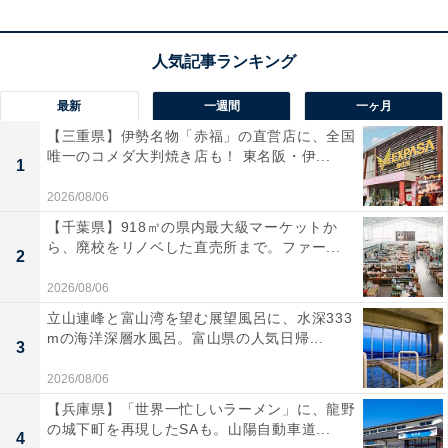
この商品のおすすめポイントは？
パナソニックの「EZ75A7LS2G-H」は、
優れた防塵・耐
水設計（IP56）を採用
したタフな充電インパクトドライ
バーです。
ヘッド長118mmという非常にコンパクトな設
最新
一週間
一ヶ月
計
でありながら、長いネジ締めも力強くスピーディーに
【三重県】伊勢名物「赤福」の直営店に、全国
唯一のコメダ大判焼き店も！ 東名阪・伊...
こなせるパワーが魅力ですね。
1
2026/08/06
大容量の18V 4.2Ahバッテリーが2個付属
しているため、
【千葉県】918㎡の県内最大級マーケットか
充電切れを心配することなく長時間の作業に集中できま
ら、廃校をリノベした直売所まで。ファー...
2
す。取り回しが良く、ハードな現場環境でも大活躍する
2026/08/06
頼もしい相棒です！
立山連峰と富山湾を望む展望風呂に、水深333
mの海洋深層水風呂。富山県の人気日帰...
3
パナソニックのインパクトドライバー
「EZ75A7LS2G-H」の口コミは？
2026/08/06
【兵庫県】「世界一忙しいラーメン」に、龍野
パナソニックのインパクトドライバー「EZ75A7LS2G-
の城下町を再現したSAも。山陽自動車道...
4