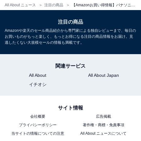
Amazonで見る
All About ニュース
注目の商品
【Amazonお買い得情報】パナソニック「インパクトドライバー」が特別価格で登場中【5月21日】
注目の商品
パナソニック「EZ76A1X-H」
Amazonや楽天のセール商品紹介から専門家による独自レビューまで、毎日の
お買いものがもっと楽しく、もっとお得になる注目の商品情報をお届け。見
逃したくない大規模セールの情報も満載です。
関連サービス
All About
All About Japan
イチオシ
サイト情報
パナソニック(Panasonic) 充電インパクトドライバー 本
体のみ(電池パック・充電器・ケース別売) デュアル
会社概要
広告掲載
(14.4V/18V) スマートBL 170N・m(18V使用時) IP56
プライバシーポリシー
著作権・商標・免責事項
EZ76A1X-H グレー
当サイトの情報についての注意
All About ニュースについて
Amazonで見る