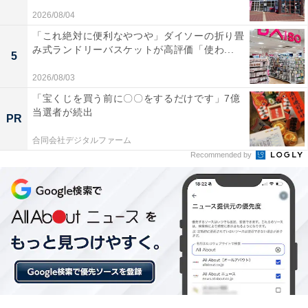
H」には以下のような口コミが寄せられています。
2026/08/04
「これ絶対に便利なやつや」ダイソーの折り畳
本体が非常に軽くてコンパクトなので狭い場所での
み式ランドリーバスケットが高評価「使わ...
5
ネジ締めも楽に行えます
2026/08/03
「宝くじを買う前に〇〇をするだけです」7億
当選者が続出
PR
防塵耐水性能がしっかりしているので屋外での急な
雨でも安心して使えます
合同会社デジタルファーム
Recommended by
長時間の作業でもバッテリーが驚くほど長持ちする
ので作業がスムーズです
過酷な現場でも長く安心して使いたい人や、取り回しの
良さを重視する人には、おすすめの商品といえそうで