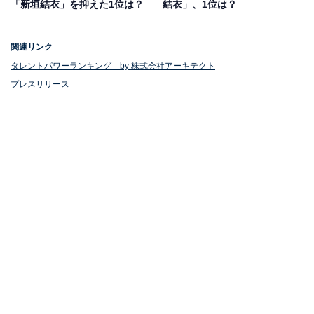
「新垣結衣」を抑えた1位は？
結衣」、1位は？
関連リンク
タレントパワーランキング by 株式会社アーキテクト
プレスリリース
1位：北川景子
映画「未来」公開しました！
ぜひ劇場まで足をお運びください✨
#未来
#映画未来_期待感想
#Lanvin
#MIKIMOTO
#ChristianLouboutin
pic.twitter.com/hQpHc6rCwJ
— 北川景子/ Keiko Kitagawa (@KKeiko_official)