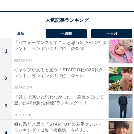
May 9, 2026
1位は、俳優の北川景子さんでした。
最新
一週間
一ヶ月
2026年3月まで放送されたNHK連続テレビ小説『ばけば
「パフォーマンスがすごいと思うSTARTO社タ
け』にヒロインの実母役で出演し、やさしい存在感で好
レント」ランキング！ 2位「佐久間...
1
演しました。2026年5月8日に公開された映画『未来』に
も出演しており、俳優としての人気に加え母親としての
2026/08/06
ライフスタイルも支持を集めています。
ギャップがあると思う「STARTO社の30代タ
レント」ランキング！ 2位「ジェシ...
2
あわせて読みたい
2026/08/06
「声が魅力的だと思う30代女性俳優」ランキ
「背まで高いと思わなかった」“身長を知って
ング！ 2位「新垣結衣」、1位は？
驚いた40代男性俳優”ランキング！ 1...
3
2026/06/13
この記事の執筆者：
All About ニュース編集
癒し系だと思う「STARTO社の若手タレント」
部
ランキング！ 2位「松島聡」を抑え...
4