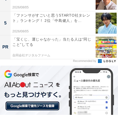
「All About ニュース」は、ネットの話題から世の中の動きまで、暮
2026/08/05
らしの中にあふれる「なぜ？」「どうして？」を分かりやすく伝え
「ファンサがすごいと思うSTARTO社タレン
るAll About発のニュースメディアです。お金や仕事、恋愛、ITに関
...続きを読む
ト」ランキング！ 2位「中島健人」を...
5
する疑問に対して専門家が分かりやすく回答するほか、エンタメ情
報やSNSで話題のトピックスを紹介しています。
2026/08/05
「宝くじ、運じゃなかった」当たる人は“同じ
次ページ
5位までのランキング結果を見る
こと”してる
PR
合同会社デジタルファーム
Recommended by