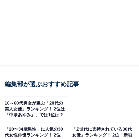
2位は、俳優の新垣結衣さんでした。
2006年に出演した江崎グリコ「ポッキー」のCMで大ブ
レイクを果たし、現在はアサヒ飲料「十六茶」などの
CMに出演しています。2026年3月からはコーセー「雪肌
編集部が選ぶおすすめ記事
精」の新CMのオンエアがスタートしており、マイペー
スな活動ながら根強い支持を得ています。
10～60代男女が選ぶ「20代の
美人女優」ランキング！ 2位は
「中条あやみ」、では1位は？
「20〜34歳男性」に人気の30
「Z世代に支持されている30代
代女性俳優ランキング！ 2位
女優」ランキング！ 2位「新垣