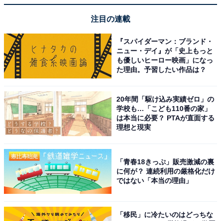
注目の連載
『スパイダーマン：ブランド・
こちらもおすすめ
ニュー・デイ』が「史上もっと
も優しいヒーロー映画」になっ
10～60代男女が選ぶ「30代の美人女優」ランキ
た理由。予習したい作品は？
ング！ 2位は「北川景子」、では1位は？
20年間「駆け込み実績ゼロ」の
学校も…「こども110番の家」
は本当に必要？ PTAが直面する
理想と現実
「青春18きっぷ」販売激減の裏
1
2
に何が？ 連続利用の厳格化だけ
ではない「本当の理由」
「移民」に冷たいのはどっちな