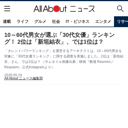
連載
ライフ
グルメ
社会
IT・ビジネス
エンタメ
リサ
10～60代男女が選ぶ「30代女優」ランキン
グ！ 2位は「新垣結衣」、では1位は？
「タレントパワーランキング」を運営するアーキテクトは、10～60代男女を
対象に「30代女優ランキング」に関する調査を実施しました。2位は「新垣結
衣」さん、では1位は？ （サムネイル画像出典：映画『教場 Reunion／
Requiem』公式Instagramより）
2026.05.19
All About ニュース編集部