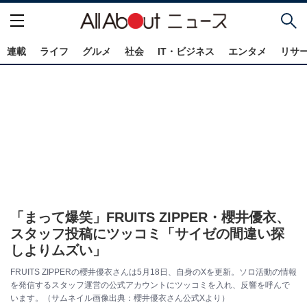
連載
ライフ
グルメ
社会
IT・ビジネス
エンタメ
リサ
「まって爆笑」FRUITS ZIPPER・櫻井優衣、
スタッフ投稿にツッコミ「サイゼの間違い探
しよりムズい」
FRUITS ZIPPERの櫻井優衣さんは5月18日、自身のXを更新。ソロ活動の情報
を発信するスタッフ運営の公式アカウントにツッコミを入れ、反響を呼んで
います。（サムネイル画像出典：櫻井優衣さん公式Xより）