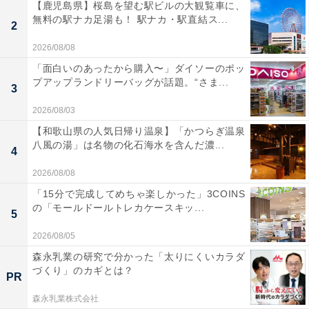
【鹿児島県】桜島を望む駅ビルの大観覧車に、
無料の駅ナカ足湯も！ 駅ナカ・駅直結ス...
2
2026/08/08
「面白いのあったから購入〜」ダイソーのポッ
プアップランドリーバッグが話題。“さま...
3
2026/08/03
【和歌山県の人気日帰り温泉】「かつらぎ温泉
八風の湯」は名物の化石海水を含んだ濃...
4
2026/08/08
「15分で完成してめちゃ楽しかった」3COINS
の「モールドールトレカケースキッ...
5
2026/08/05
森永乳業の研究で分かった「太りにくいカラダ
づくり」のカギとは？
PR
森永乳業株式会社