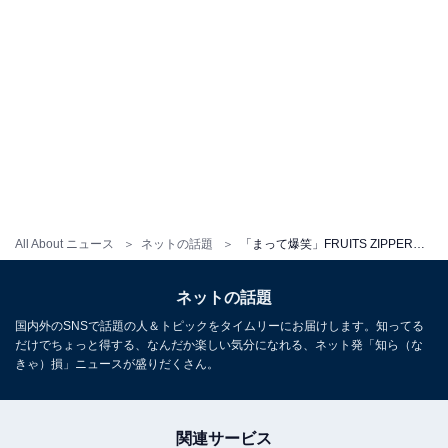
All About ニュース
ネットの話題
「まって爆笑」FRUITS ZIPPER・櫻井優衣、スタッフ投稿にツッコミ「サイゼの間違い探しよりムズい」
ネットの話題
国内外のSNSで話題の人＆トピックをタイムリーにお届けします。知ってる
だけでちょっと得する、なんだか楽しい気分になれる、ネット発「知ら（な
きゃ）損」ニュースが盛りだくさん。
関連サービス