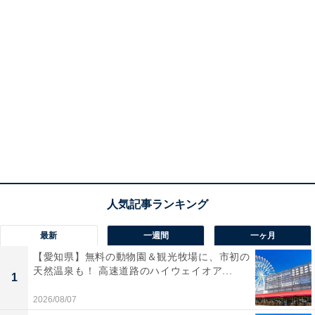
最新
一週間
一ヶ月
【愛知県】無料の動物園＆観光牧場に、市初の
天然温泉も！ 高速道路のハイウェイオア...
1
2026/08/07