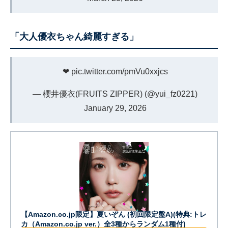
「大人優衣ちゃん綺麗すぎる」
❤︎
pic.twitter.com/pmVu0xxjcs
— 櫻井優衣(FRUITS ZIPPER) (@yui_fz0221)
January 29, 2026
【Amazon.co.jp限定】夏いぞん (初回限定盤A)(特典:トレ
カ（Amazon.co.jp ver.）全3種からランダム1種付)