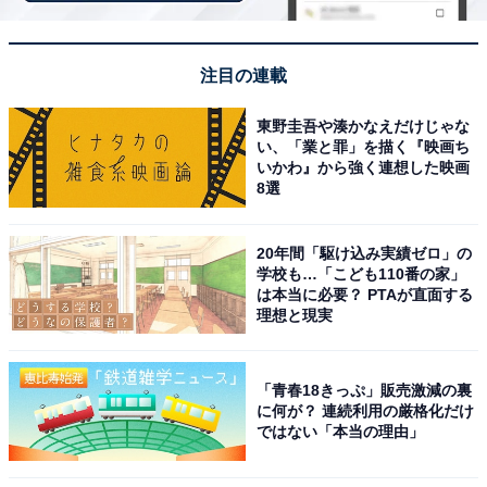
注目の連載
東野圭吾や湊かなえだけじゃな
い、「業と罪」を描く『映画ち
いかわ』から強く連想した映画
8選
20年間「駆け込み実績ゼロ」の
学校も…「こども110番の家」
は本当に必要？ PTAが直面する
理想と現実
「青春18きっぷ」販売激減の裏
に何が？ 連続利用の厳格化だけ
ではない「本当の理由」