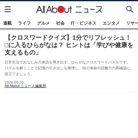
連載
ライフ
グルメ
社会
IT・ビジネス
エンタメ
リサ
【クロスワードクイズ】1分でリフレッシュ！
□に入るひらがなは？ ヒントは「学びや健康を
支えるもの」
日常生活でおなじみの単語を導き出す、ひらがなクロスワードパズルです。
パズルを解くことで記憶の引き出しを整理し、頭の体操や語彙力の再確認に
役立てましょう。
2026.05.20
All About ニュース編集部