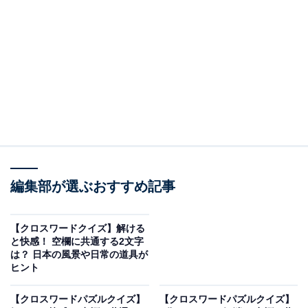
□に入るひらがなは？
次の言葉に共通して入るひらがなを考えてみましょう。
・横の並び：わ ＋ □ ＋ ち ＋ □
・縦の並び（左）：つ ＋ □ ＋ え
・縦の並び（右）：い ＋ □ ＋ こ
編集部が選ぶおすすめ記事
次ページ
正解を見る
【クロスワードクイズ】解ける
と快感！ 空欄に共通する2文字
は？ 日本の風景や日常の道具が
ヒント
【クロスワードパズルクイズ】
【クロスワードパズルクイズ】