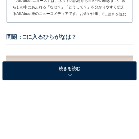
「All About ニュース」は、ネットの話題から世の中の動きまで、暮
らしの中にあふれる「なぜ？」「どうして？」を分かりやすく伝え
るAll About発のニュースメディアです。お金や仕事、恋愛、ITに関
...続きを読む
する疑問に対して専門家が分かりやすく回答するほか、エンタメ情
報やSNSで話題のトピックスを紹介しています。
問題：□に入るひらがなは？
続きを読む