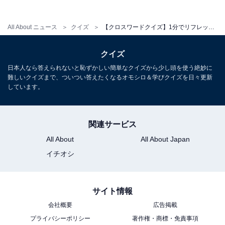
All About ニュース
クイズ
【クロスワードクイズ】1分でリフレッシュ！ □に入るひらがなは？ ヒントは「学びや健康を支えるもの」
クイズ
日本人なら答えられないと恥ずかしい簡単なクイズから少し頭を使う絶妙に
難しいクイズまで、ついつい答えたくなるオモシロ＆学びクイズを日々更新
しています。
関連サービス
All About
All About Japan
イチオシ
サイト情報
会社概要
広告掲載
プライバシーポリシー
著作権・商標・免責事項